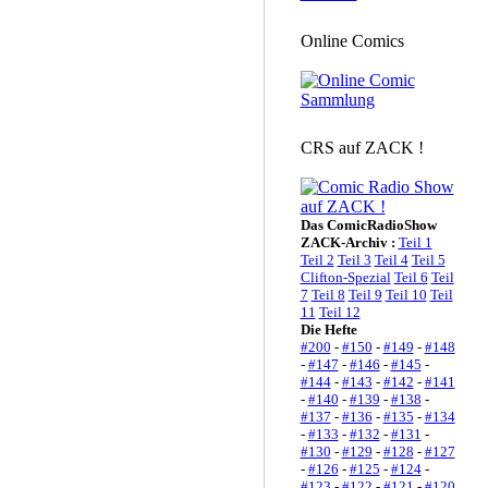
Online Comics
CRS auf ZACK !
Das ComicRadioShow
ZACK-Archiv :
Teil 1
Teil 2
Teil 3
Teil 4
Teil 5
Clifton-Spezial
Teil 6
Teil
7
Teil 8
Teil 9
Teil 10
Teil
11
Teil 12
Die Hefte
#200
-
#150
-
#149
-
#148
-
#147
-
#146
-
#145
-
#144
-
#143
-
#142
-
#141
-
#140
-
#139
-
#138
-
#137
-
#136
-
#135
-
#134
-
#133
-
#132
-
#131
-
#130
-
#129
-
#128
-
#127
-
#126
-
#125
-
#124
-
#123
-
#122
-
#121
-
#120