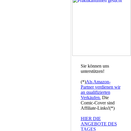
Sie können uns
unterstützen!
(*)
Als Amazon-
Partner verdienen wir
an qualifizierten
Verkäufen.
Die
Comic-Cover sind
Affiliate-Links!(*)
HIER DIE
ANGEBOTE DES
TAGES