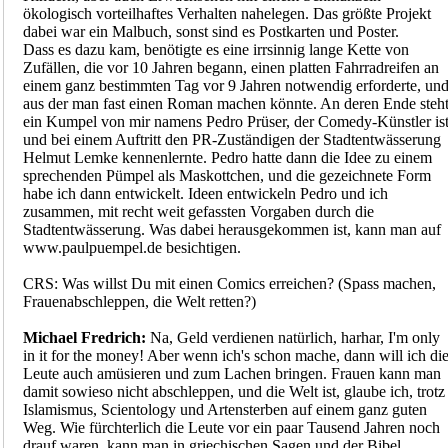
ökologisch vorteilhaftes Verhalten nahelegen. Das größte Projekt
dabei war ein Malbuch, sonst sind es Postkarten und Poster.
Dass es dazu kam, benötigte es eine irrsinnig lange Kette von
Zufällen, die vor 10 Jahren begann, einen platten Fahrradreifen an
einem ganz bestimmten Tag vor 9 Jahren notwendig erforderte, un
aus der man fast einen Roman machen könnte. An deren Ende steh
ein Kumpel von mir namens Pedro Prüser, der Comedy-Künstler is
und bei einem Auftritt den PR-Zuständigen der Stadtentwässerung
Helmut Lemke kennenlernte. Pedro hatte dann die Idee zu einem
sprechenden Pümpel als Maskottchen, und die gezeichnete Form
habe ich dann entwickelt. Ideen entwickeln Pedro und ich
zusammen, mit recht weit gefassten Vorgaben durch die
Stadtentwässerung. Was dabei herausgekommen ist, kann man auf
www.paulpuempel.de besichtigen.
CRS: Was willst Du mit einen Comics erreichen? (Spass machen,
Frauenabschleppen, die Welt retten?)
Michael Fredrich:
Na, Geld verdienen natürlich, harhar, I'm only
in it for the money! Aber wenn ich's schon mache, dann will ich di
Leute auch amüsieren und zum Lachen bringen. Frauen kann man
damit sowieso nicht abschleppen, und die Welt ist, glaube ich, trotz
Islamismus, Scientology und Artensterben auf einem ganz guten
Weg. Wie fürchterlich die Leute vor ein paar Tausend Jahren noch
drauf waren, kann man in griechischen Sagen und der Bibel