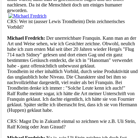
nachlesen. Da ist die Menschheit doch um einiges humaner
geworden.
CRS: Wer ist (ausser Lewis Trondheim) Dein zeichnerisches
Vorbild?
Michael Fredrich:
Der unerreichbare Franquin. Kann man an der
Art und Weise sehen, wie ich Gesichter zeichne. Obwohl, neulich
habe ich zum ersten Mal seit über 20 Jahren wieder Hergés "Flug
714 nach Sidney" gelesen und dort einen Gag und ein ganz
bestimmtes Geräusch entdeckt, die ich in "Hanoman" verwendet
habe - ganz offensichtlich unbewusst geklaut.
Trondheim ist eher inhaltlich Vorbild, durch seine Produktivität und
das unglaublich hohe Niveau. Die Charaktere sind bei ihm so
nachvollziehbar dargestellt, viel realer als bei Franquin. Bei
Trondheim denke ich immer : "Solche Leute kenn ich auch!"
Ralf Ruthe meinte sogar, ich hätte die Art meiner Unterschrift von
Franquin geklaut. Ich dachte eigentlich, ich hätte sie von Fournier
geklaut. Später stellte ich überrascht fest, dass ich sie von Hermann
(Huppen) geklaut habe.
CRS: Magst Du in Zukunft einmal so zeichnen wie z.B. Uli Stein,
Ralf König oder Jean Giraud?
Michael Fredrich:
Na ja, wie Uli Stein zeichne ich doch fast...