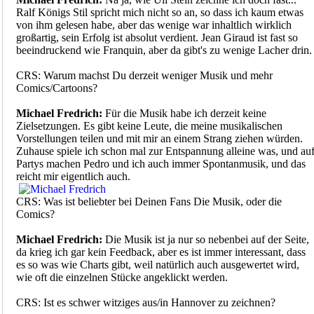
Ralf Königs Stil spricht mich nicht so an, so dass ich kaum etwas
von ihm gelesen habe, aber das wenige war inhaltlich wirklich
großartig, sein Erfolg ist absolut verdient. Jean Giraud ist fast so
beeindruckend wie Franquin, aber da gibt's zu wenige Lacher drin.
CRS: Warum machst Du derzeit weniger Musik und mehr
Comics/Cartoons?
Michael Fredrich:
Für die Musik habe ich derzeit keine
Zielsetzungen. Es gibt keine Leute, die meine musikalischen
Vorstellungen teilen und mit mir an einem Strang ziehen würden.
Zuhause spiele ich schon mal zur Entspannung alleine was, und au
Partys machen Pedro und ich auch immer Spontanmusik, und das
reicht mir eigentlich auch.
CRS: Was ist beliebter bei Deinen Fans Die Musik, oder die
Comics?
Michael Fredrich:
Die Musik ist ja nur so nebenbei auf der Seite,
da krieg ich gar kein Feedback, aber es ist immer interessant, dass
es so was wie Charts gibt, weil natürlich auch ausgewertet wird,
wie oft die einzelnen Stücke angeklickt werden.
CRS: Ist es schwer witziges aus/in Hannover zu zeichnen?