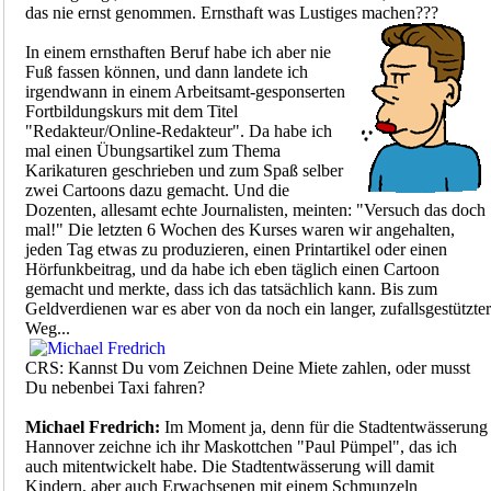
das nie ernst genommen. Ernsthaft was Lustiges machen???
In einem ernsthaften Beruf habe ich aber nie
Fuß fassen können, und dann landete ich
irgendwann in einem Arbeitsamt-gesponserten
Fortbildungskurs mit dem Titel
"Redakteur/Online-Redakteur". Da habe ich
mal einen Übungsartikel zum Thema
Karikaturen geschrieben und zum Spaß selber
zwei Cartoons dazu gemacht. Und die
Dozenten, allesamt echte Journalisten, meinten: "Versuch das doch
mal!" Die letzten 6 Wochen des Kurses waren wir angehalten,
jeden Tag etwas zu produzieren, einen Printartikel oder einen
Hörfunkbeitrag, und da habe ich eben täglich einen Cartoon
gemacht und merkte, dass ich das tatsächlich kann. Bis zum
Geldverdienen war es aber von da noch ein langer, zufallsgestützter
Weg...
CRS: Kannst Du vom Zeichnen Deine Miete zahlen, oder musst
Du nebenbei Taxi fahren?
Michael Fredrich:
Im Moment ja, denn für die Stadtentwässerung
Hannover zeichne ich ihr Maskottchen "Paul Pümpel", das ich
auch mitentwickelt habe. Die Stadtentwässerung will damit
Kindern, aber auch Erwachsenen mit einem Schmunzeln