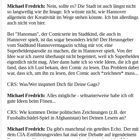
Michael Fredrich:
Nein, sollte es? Die Stadt ist auch längst nicht
so langweilig wie ihr Image. Ich wüsste nicht, wie Hannover
allgemein der Kreativität im Wege stehen könnte. Ich bin allerdings
auch nicht von hier.
Bei "Hanoman", der Comicserie im Stadtkind, die auch in
Hannover spielt, ist das sogar besonders leicht! Der Herausgeber
vom Stadtkind Hannovermagazin schlug mir vor, eine
Superheldenparodie zu machen, die in Hannover spielt. Von der
Idee war ich zuerst überhaupt nicht begeistert, weil ich Superhelde
eigentlich nicht mag. Aber dann hatte ich so viele Ideen, die ich gut
fand, dass ich Lust bekam, den Comic zu lesen. Das Problem dabei
war, dass ich, um ihn zu lesen, den Comic auch *zeichnen* muss...
CRS: Was/Wer inspiriert Dich für Deine Gags?
Michael Fredrich:
Alles mögliche - seltsamerweise habe ich oft
gute Ideen beim Fönen...
CRS: Wie kommen Deine politischen Zeichnungen (z.B. der
Fussballschädel-Spiel in Afghanistan) bei Deinen Lesern an?
Michael Fredrich:
Da gibt's manchmal ein geteiltes Echo. Der mit
dem CIA-Entführungsvideo hat mal eine Debatte auf irgendeinem