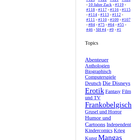
-
10 Jahre Zack
-
#119
-
#118
-
#117
-
#116
-
#115
-
#114
-
#113
-
#112
-
#111
-
#110
-
#109
-
#107
-
#84
-
#75
-
#64
-
#55
-
#46
-
SH #4
-
#9
-
#1
Topics
Abenteuer
Anthologien
Biographisch
Computerspiele
Die Disneys
Deutsch
Erotik
Fantasy
Film
und TV
Frankobelgisch
Grusel und Horror
Humor und
Cartoons
Independent
Kindercomics
Krieg
Mangas
Kunst