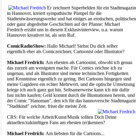
Er zeichnert Superhelden für ein Stadtmagazin
in Hannover, kreiert sympathische Pümpel für die
Stadtentwässerungswerke und hat einiges an erotischen, politischen
oder ganz abgedrehte Geschichten auf der Pfanne: Michael
Fredrich erzäht uns in diesem Exklusivinterview, u.a. warum
Hannover kreativer ist, als sein Ruf.
ComicRadioShow:
Hallo Michael! Siehst Du dich selber
eigentlich eher als Comiczeichner, Cartoonist oder Illustrator?
Michael Fredrich:
Am ehesten als Cartoonist, obwohl ich genau
das zurzeit am wenigsten mache. Für Comics zeichne ich zu
ungenau, und als Illustrator sind meine technischen Fertigkeiten
und Kenntnisse eigentlich zu gering. Bei Cartoons hingegen sind
meine Gagideen ein echter Mehrwert, und die optische Umsetzung
kriege ich auch ganz gut hin. Seltsamerweise kann ich mir dafür
fast nichts kaufen; Geld kommt durch die Illustrationen herein, und
der Comic "Hanoman", den ich für das hannoversche Stadtmagazi
"Stadtkind" zeichne, frisst die meiste Zeit.
CRS: Für welche Arbeit/Kunst/Musik sollten Dich Deine
aktuellen/zukünftigen Fans am ehesten (er)kennen?
Michael Fredrich:
Am liebsten für die Cartoons...