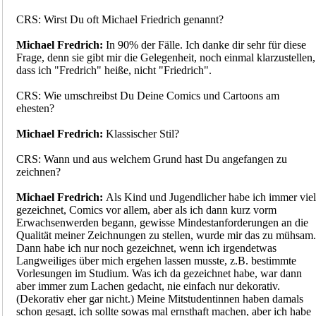
CRS: Wirst Du oft Michael Friedrich genannt?
Michael Fredrich:
In 90% der Fälle. Ich danke dir sehr für diese
Frage, denn sie gibt mir die Gelegenheit, noch einmal klarzustellen,
dass ich "Fredrich" heiße, nicht "Friedrich".
CRS: Wie umschreibst Du Deine Comics und Cartoons am
ehesten?
Michael Fredrich:
Klassischer Stil?
CRS: Wann und aus welchem Grund hast Du angefangen zu
zeichnen?
Michael Fredrich:
Als Kind und Jugendlicher habe ich immer viel
gezeichnet, Comics vor allem, aber als ich dann kurz vorm
Erwachsenwerden begann, gewisse Mindestanforderungen an die
Qualität meiner Zeichnungen zu stellen, wurde mir das zu mühsam.
Dann habe ich nur noch gezeichnet, wenn ich irgendetwas
Langweiliges über mich ergehen lassen musste, z.B. bestimmte
Vorlesungen im Studium. Was ich da gezeichnet habe, war dann
aber immer zum Lachen gedacht, nie einfach nur dekorativ.
(Dekorativ eher gar nicht.) Meine Mitstudentinnen haben damals
schon gesagt, ich sollte sowas mal ernsthaft machen, aber ich habe