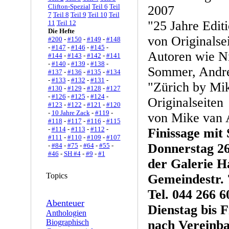
Clifton-Spezial
Teil 6
Teil
2007
7
Teil 8
Teil 9
Teil 10
Teil
"25 Jahre Edit
11
Teil 12
Die Hefte
von Originalse
#200
-
#150
-
#149
-
#148
-
#147
-
#146
-
#145
-
Autoren wie N
#144
-
#143
-
#142
-
#141
-
#140
-
#139
-
#138
-
Sommer, Andre
#137
-
#136
-
#135
-
#134
-
#133
-
#132
-
#131
-
"Zürich by Mik
#130
-
#129
-
#128
-
#127
-
#126
-
#125
-
#124
-
Originalseiten
#123
-
#122
-
#121
-
#120
-
10 Jahre Zack
-
#119
-
von Mike van
#118
-
#117
-
#116
-
#115
-
#114
-
#113
-
#112
-
Finissage mit 
#111
-
#110
-
#109
-
#107
Donnerstag 26
-
#84
-
#75
-
#64
-
#55
-
#46
-
SH #4
-
#9
-
#1
der Galerie 
Topics
Gemeindestr. 
Tel. 044 266 6
Abenteuer
Dienstag bis F
Anthologien
Biographisch
nach Vereinb