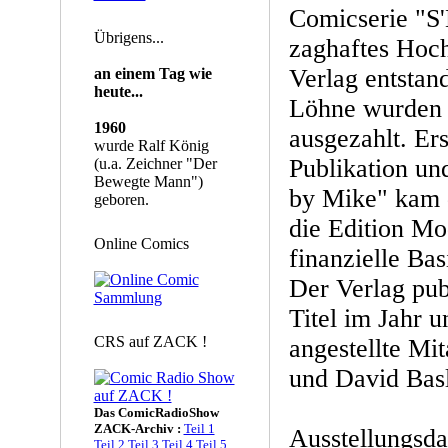
Comicserie "S'K
Übrigens...
zaghaftes Hoc
Verlag entstand
an einem Tag wie
heute...
Löhne wurden b
1960
ausgezahlt. Ers
wurde Ralf König
Publikation un
(u.a. Zeichner "Der
Bewegte Mann")
by Mike" kam d
geboren.
die Edition Mo
Online Comics
finanzielle Bas
Der Verlag pub
Titel im Jahr u
CRS auf ZACK !
angestellte Mi
und David Basl
Das ComicRadioShow
ZACK-Archiv :
Teil 1
Ausstellungsda
Teil 2
Teil 3
Teil 4
Teil 5