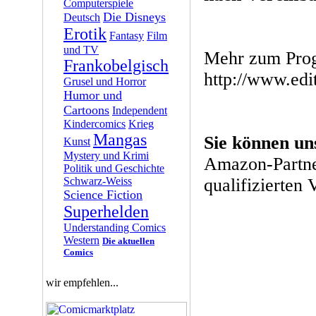
Computerspiele
Die Disneys
Deutsch
Erotik
Fantasy
Film
und TV
Mehr zum Prog
Frankobelgisch
http://www.edi
Grusel und Horror
Humor und
Cartoons
Independent
Kindercomics
Krieg
Mangas
Sie können un
Kunst
Mystery und Krimi
Amazon-Partne
Politik und Geschichte
Schwarz-Weiss
qualifizierten 
Science Fiction
Superhelden
Understanding Comics
Western
Die aktuellen
Comics
wir empfehlen...