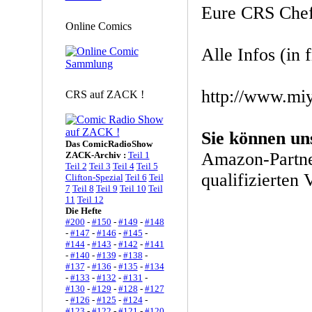
Eure CRS Chef
Online Comics
Alle Infos (in 
http://www.mi
CRS auf ZACK !
Sie können un
Das ComicRadioShow
Amazon-Partne
ZACK-Archiv :
Teil 1
Teil 2
Teil 3
Teil 4
Teil 5
qualifizierten 
Clifton-Spezial
Teil 6
Teil
7
Teil 8
Teil 9
Teil 10
Teil
11
Teil 12
Die Hefte
#200
-
#150
-
#149
-
#148
-
#147
-
#146
-
#145
-
#144
-
#143
-
#142
-
#141
-
#140
-
#139
-
#138
-
#137
-
#136
-
#135
-
#134
-
#133
-
#132
-
#131
-
#130
-
#129
-
#128
-
#127
-
#126
-
#125
-
#124
-
#123
-
#122
-
#121
-
#120