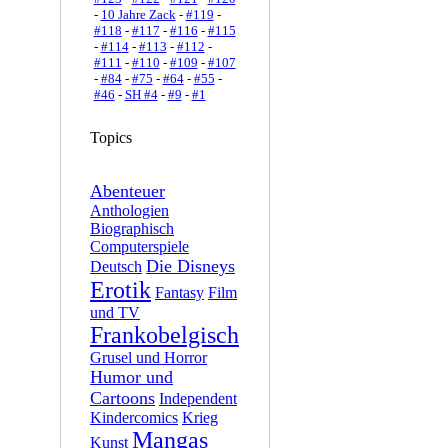
-
10 Jahre Zack
-
#119
-
#118
-
#117
-
#116
-
#115
-
#114
-
#113
-
#112
-
#111
-
#110
-
#109
-
#107
-
#84
-
#75
-
#64
-
#55
-
#46
-
SH #4
-
#9
-
#1
Topics
Abenteuer
Anthologien
Biographisch
Computerspiele
Die Disneys
Deutsch
Erotik
Fantasy
Film
und TV
Frankobelgisch
Grusel und Horror
Humor und
Cartoons
Independent
Kindercomics
Krieg
Mangas
Kunst