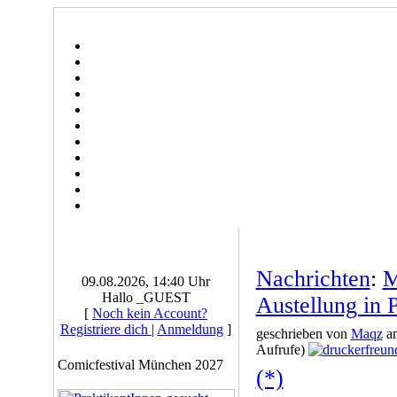
Nachrichten
:
M
09.08.2026, 14:40 Uhr
Hallo _GUEST
Austellung in P
[
Noch kein Account?
Registriere dich
|
Anmeldung
]
geschrieben von
Maqz
am
Aufrufe)
Comicfestival München 2027
(*)