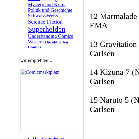
Mystery und Krimi
Politik und Geschichte
12 Marmalade 
Schwarz-Weiss
Science Fiction
EMA
Superhelden
Understanding Comics
Western
Die aktuellen
13 Gravitation
Comics
Carlsen
wir empfehlen...
14 Kizuna 7 (
Carlsen
15 Naruto 5 (N
Carlsen
Der Sammler.eu