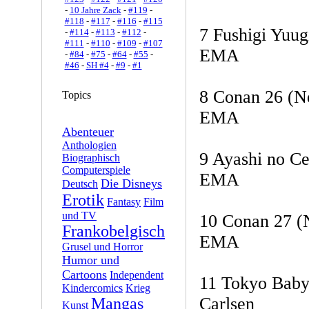
-
10 Jahre Zack
-
#119
-
#118
-
#117
-
#116
-
#115
7 Fushigi Yuug
-
#114
-
#113
-
#112
-
#111
-
#110
-
#109
-
#107
EMA
-
#84
-
#75
-
#64
-
#55
-
#46
-
SH #4
-
#9
-
#1
8 Conan 26 (N
Topics
EMA
Abenteuer
Anthologien
9 Ayashi no Ce
Biographisch
Computerspiele
EMA
Die Disneys
Deutsch
Erotik
Fantasy
Film
und TV
10 Conan 27 (
Frankobelgisch
EMA
Grusel und Horror
Humor und
Cartoons
Independent
11 Tokyo Baby
Kindercomics
Krieg
Carlsen
Mangas
Kunst