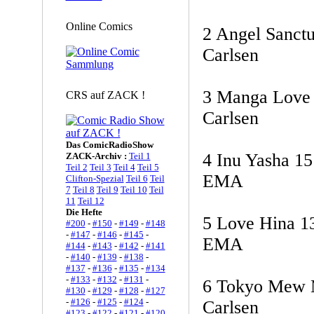
Online Comics
2 Angel Sanctu
Carlsen
3 Manga Love 
CRS auf ZACK !
Carlsen
Das ComicRadioShow
4 Inu Yasha 15
ZACK-Archiv :
Teil 1
Teil 2
Teil 3
Teil 4
Teil 5
EMA
Clifton-Spezial
Teil 6
Teil
7
Teil 8
Teil 9
Teil 10
Teil
11
Teil 12
Die Hefte
5 Love Hina 1
#200
-
#150
-
#149
-
#148
-
#147
-
#146
-
#145
-
EMA
#144
-
#143
-
#142
-
#141
-
#140
-
#139
-
#138
-
#137
-
#136
-
#135
-
#134
-
#133
-
#132
-
#131
-
6 Tokyo Mew 
#130
-
#129
-
#128
-
#127
-
#126
-
#125
-
#124
-
Carlsen
#123
-
#122
-
#121
-
#120