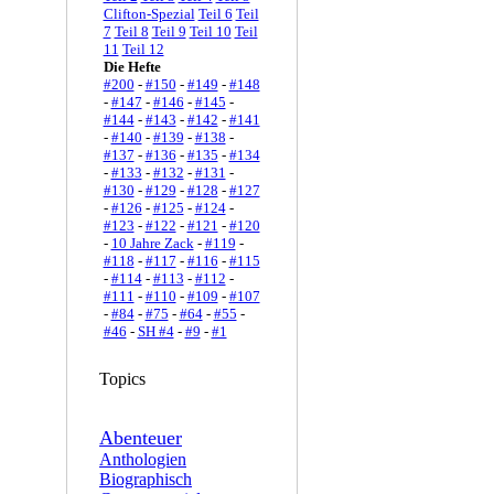
Clifton-Spezial
Teil 6
Teil
7
Teil 8
Teil 9
Teil 10
Teil
11
Teil 12
Die Hefte
#200
-
#150
-
#149
-
#148
-
#147
-
#146
-
#145
-
#144
-
#143
-
#142
-
#141
-
#140
-
#139
-
#138
-
#137
-
#136
-
#135
-
#134
-
#133
-
#132
-
#131
-
#130
-
#129
-
#128
-
#127
-
#126
-
#125
-
#124
-
#123
-
#122
-
#121
-
#120
-
10 Jahre Zack
-
#119
-
#118
-
#117
-
#116
-
#115
-
#114
-
#113
-
#112
-
#111
-
#110
-
#109
-
#107
-
#84
-
#75
-
#64
-
#55
-
#46
-
SH #4
-
#9
-
#1
Topics
Abenteuer
Anthologien
Biographisch