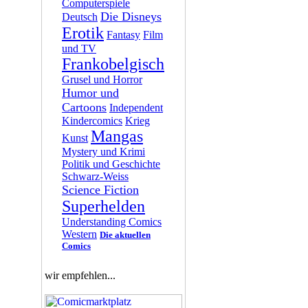
Computerspiele
Die Disneys
Deutsch
Erotik
Fantasy
Film
und TV
Frankobelgisch
Grusel und Horror
Humor und
Cartoons
Independent
Kindercomics
Krieg
Mangas
Kunst
Mystery und Krimi
Politik und Geschichte
Schwarz-Weiss
Science Fiction
Superhelden
Understanding Comics
Western
Die aktuellen
Comics
wir empfehlen...