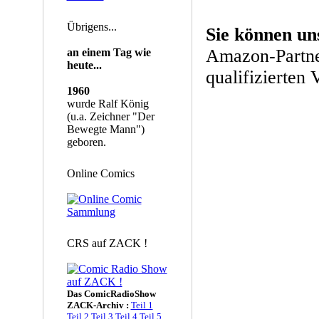
Übrigens...
Sie können un
Amazon-Partne
an einem Tag wie
heute...
qualifizierten 
1960
wurde Ralf König
(u.a. Zeichner "Der
Bewegte Mann")
geboren.
Online Comics
CRS auf ZACK !
Das ComicRadioShow
ZACK-Archiv :
Teil 1
Teil 2
Teil 3
Teil 4
Teil 5