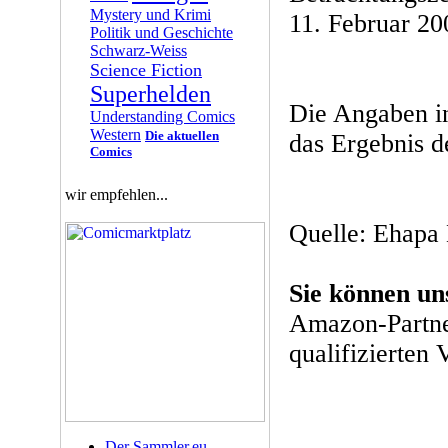
Mystery und Krimi
11. Februar 20
Politik und Geschichte
Schwarz-Weiss
Science Fiction
Superhelden
Die Angaben in
Understanding Comics
Western
Die aktuellen
das Ergebnis d
Comics
wir empfehlen...
Quelle: Ehapa 
Sie können un
Amazon-Partne
qualifizierten 
Der Sammler.eu