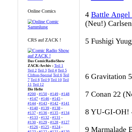
Online Comics
4
Battle Angel 
(Neu!) Carlsen
5 Fushigi Yuu
CRS auf ZACK !
Das ComicRadioShow
ZACK-Archiv :
Teil 1
Teil 2
Teil 3
Teil 4
Teil 5
6 Gravitation 
Clifton-Spezial
Teil 6
Teil
7
Teil 8
Teil 9
Teil 10
Teil
11
Teil 12
Die Hefte
7 Conan 22 (
#200
-
#150
-
#149
-
#148
-
#147
-
#146
-
#145
-
#144
-
#143
-
#142
-
#141
-
#140
-
#139
-
#138
-
8 YU-GI-OH! 4
#137
-
#136
-
#135
-
#134
-
#133
-
#132
-
#131
-
#130
-
#129
-
#128
-
#127
-
#126
-
#125
-
#124
-
9 Marmalade 
#123
-
#122
-
#121
-
#120