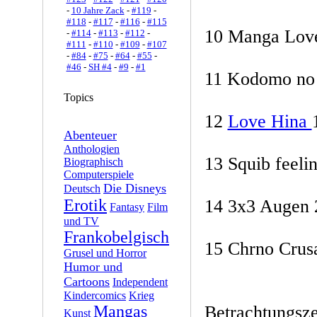
-
10 Jahre Zack
-
#119
-
#118
-
#117
-
#116
-
#115
10 Manga Love 
-
#114
-
#113
-
#112
-
#111
-
#110
-
#109
-
#107
-
#84
-
#75
-
#64
-
#55
-
#46
-
SH #4
-
#9
-
#1
11 Kodomo no
Topics
12
Love Hina
Abenteuer
Anthologien
13 Squib feeli
Biographisch
Computerspiele
Die Disneys
Deutsch
Erotik
14 3x3 Augen 
Fantasy
Film
und TV
Frankobelgisch
15 Chrno Crus
Grusel und Horror
Humor und
Cartoons
Independent
Kindercomics
Krieg
Mangas
Betrachtungsze
Kunst