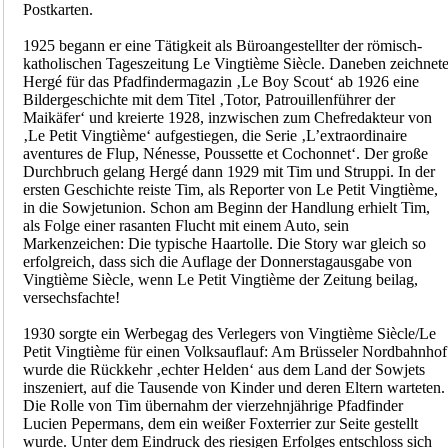
Postkarten.
1925 begann er eine Tätigkeit als Büroangestellter der römisch-
katholischen Tageszeitung Le Vingtième Siècle. Daneben zeichnet
Hergé für das Pfadfindermagazin ‚Le Boy Scout‘ ab 1926 eine
Bildergeschichte mit dem Titel ‚Totor, Patrouillenführer der
Maikäfer‘ und kreierte 1928, inzwischen zum Chefredakteur von
‚Le Petit Vingtième‘ aufgestiegen, die Serie ‚L’extraordinaire
aventures de Flup, Nénesse, Poussette et Cochonnet‘. Der große
Durchbruch gelang Hergé dann 1929 mit Tim und Struppi. In der
ersten Geschichte reiste Tim, als Reporter von Le Petit Vingtième,
in die Sowjetunion. Schon am Beginn der Handlung erhielt Tim,
als Folge einer rasanten Flucht mit einem Auto, sein
Markenzeichen: Die typische Haartolle. Die Story war gleich so
erfolgreich, dass sich die Auflage der Donnerstagausgabe von
Vingtième Siècle, wenn Le Petit Vingtième der Zeitung beilag,
versechsfachte!
1930 sorgte ein Werbegag des Verlegers von Vingtième Siècle/Le
Petit Vingtième für einen Volksauflauf: Am Brüsseler Nordbahnhof
wurde die Rückkehr ‚echter Helden‘ aus dem Land der Sowjets
inszeniert, auf die Tausende von Kinder und deren Eltern warteten.
Die Rolle von Tim übernahm der vierzehnjährige Pfadfinder
Lucien Pepermans, dem ein weißer Foxterrier zur Seite gestellt
wurde. Unter dem Eindruck des riesigen Erfolges entschloss sich