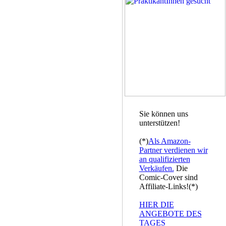
Sie können uns
unterstützen!
(*)
Als Amazon-
Partner verdienen wir
an qualifizierten
Verkäufen.
Die
Comic-Cover sind
Affiliate-Links!(*)
HIER DIE
ANGEBOTE DES
TAGES