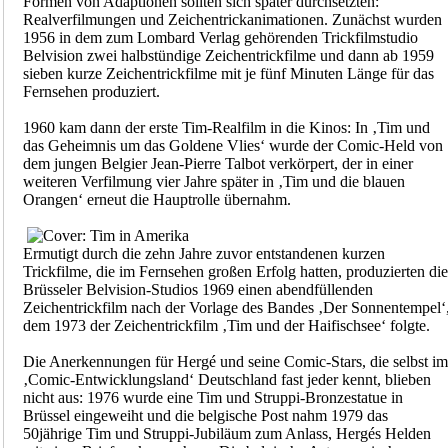
Formen von Adaptionen sollten sich später durchsetzten:
Realverfilmungen und Zeichentrickanimationen. Zunächst wurden
1956 in dem zum Lombard Verlag gehörenden Trickfilmstudio
Belvision zwei halbstündige Zeichentrickfilme und dann ab 1959
sieben kurze Zeichentrickfilme mit je fünf Minuten Länge für das
Fernsehen produziert.
1960 kam dann der erste Tim-Realfilm in die Kinos: In ‚Tim und
das Geheimnis um das Goldene Vlies‘ wurde der Comic-Held von
dem jungen Belgier Jean-Pierre Talbot verkörpert, der in einer
weiteren Verfilmung vier Jahre später in ‚Tim und die blauen
Orangen‘ erneut die Hauptrolle übernahm.
Ermutigt durch die zehn Jahre zuvor entstandenen kurzen
Trickfilme, die im Fernsehen großen Erfolg hatten, produzierten die
Brüsseler Belvision-Studios 1969 einen abendfüllenden
Zeichentrickfilm nach der Vorlage des Bandes ‚Der Sonnentempel‘
dem 1973 der Zeichentrickfilm ‚Tim und der Haifischsee‘ folgte.
Die Anerkennungen für Hergé und seine Comic-Stars, die selbst im
‚Comic-Entwicklungsland‘ Deutschland fast jeder kennt, blieben
nicht aus: 1976 wurde eine Tim und Struppi-Bronzestatue in
Brüssel eingeweiht und die belgische Post nahm 1979 das
50jährige Tim und Struppi-Jubiläum zum Anlass, Hergés Helden