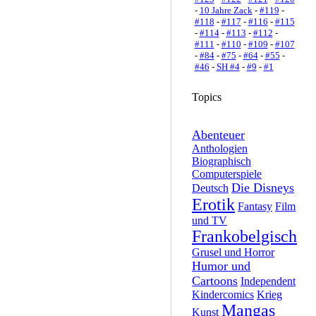
-
10 Jahre Zack
-
#119
-
#118
-
#117
-
#116
-
#115
-
#114
-
#113
-
#112
-
#111
-
#110
-
#109
-
#107
-
#84
-
#75
-
#64
-
#55
-
#46
-
SH #4
-
#9
-
#1
Topics
Abenteuer
Anthologien
Biographisch
Computerspiele
Die Disneys
Deutsch
Erotik
Fantasy
Film
und TV
Frankobelgisch
Grusel und Horror
Humor und
Cartoons
Independent
Kindercomics
Krieg
Mangas
Kunst