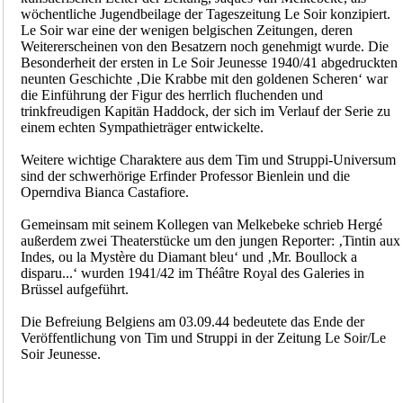
wöchentliche Jugendbeilage der Tageszeitung Le Soir konzipiert.
Le Soir war eine der wenigen belgischen Zeitungen, deren
Weitererscheinen von den Besatzern noch genehmigt wurde. Die
Besonderheit der ersten in Le Soir Jeunesse 1940/41 abgedruckten
neunten Geschichte ‚Die Krabbe mit den goldenen Scheren‘ war
die Einführung der Figur des herrlich fluchenden und
trinkfreudigen Kapitän Haddock, der sich im Verlauf der Serie zu
einem echten Sympathieträger entwickelte.
Weitere wichtige Charaktere aus dem Tim und Struppi-Universum
sind der schwerhörige Erfinder Professor Bienlein und die
Operndiva Bianca Castafiore.
Gemeinsam mit seinem Kollegen van Melkebeke schrieb Hergé
außerdem zwei Theaterstücke um den jungen Reporter: ‚Tintin aux
Indes, ou la Mystère du Diamant bleu‘ und ‚Mr. Boullock a
disparu...‘ wurden 1941/42 im Théâtre Royal des Galeries in
Brüssel aufgeführt.
Die Befreiung Belgiens am 03.09.44 bedeutete das Ende der
Veröffentlichung von Tim und Struppi in der Zeitung Le Soir/Le
Soir Jeunesse.