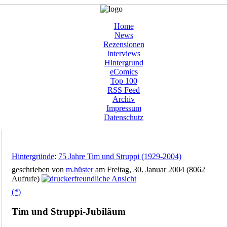
Home
News
Rezensionen
Interviews
Hintergrund
eComics
Top 100
RSS Feed
Archiv
Impressum
Datenschutz
Hintergründe
:
75 Jahre Tim und Struppi (1929-2004)
geschrieben von
m.hüster
am Freitag, 30. Januar 2004 (8062
Aufrufe)
(*)
Tim und Struppi-Jubiläum