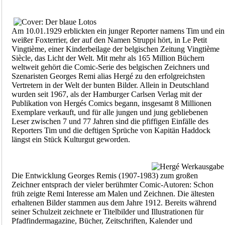
Am 10.01.1929 erblickten ein junger Reporter namens Tim und ein
weißer Foxterrier, der auf den Namen Struppi hört, in Le Petit
Vingtième, einer Kinderbeilage der belgischen Zeitung Vingtième
Siècle, das Licht der Welt. Mit mehr als 165 Million Büchern
weltweit gehört die Comic-Serie des belgischen Zeichners und
Szenaristen Georges Remi alias Hergé zu den erfolgreichsten
Vertretern in der Welt der bunten Bilder. Allein in Deutschland
wurden seit 1967, als der Hamburger Carlsen Verlag mit der
Publikation von Hergés Comics begann, insgesamt 8 Millionen
Exemplare verkauft, und für alle jungen und jung gebliebenen
Leser zwischen 7 und 77 Jahren sind die pfiffigen Einfälle des
Reporters Tim und die deftigen Sprüche von Kapitän Haddock
längst ein Stück Kulturgut geworden.
Die Entwicklung Georges Remis (1907-1983) zum großen
Zeichner entsprach der vieler berühmter Comic-Autoren: Schon
früh zeigte Remi Interesse am Malen und Zeichnen. Die ältesten
erhaltenen Bilder stammen aus dem Jahre 1912. Bereits während
seiner Schulzeit zeichnete er Titelbilder und Illustrationen für
Pfadfindermagazine, Bücher, Zeitschriften, Kalender und