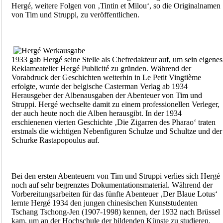
Hergé, weitere Folgen von ‚Tintin et Milou‘, so die Originalnamen
von Tim und Struppi, zu veröffentlichen.
1933 gab Hergé seine Stelle als Chefredakteur auf, um sein eigenes
Reklameatelier Hergé Publicité zu gründen. Während der
Vorabdruck der Geschichten weiterhin in Le Petit Vingtième
erfolgte, wurde der belgische Casterman Verlag ab 1934
Herausgeber der Albenausgaben der Abenteuer von Tim und
Struppi. Hergé wechselte damit zu einem professionellen Verleger,
der auch heute noch die Alben herausgibt. In der 1934
erschienenen vierten Geschichte ‚Die Zigarren des Pharao‘ traten
erstmals die wichtigen Nebenfiguren Schulze und Schultze und der
Schurke Rastapopoulus auf.
Bei den ersten Abenteuern von Tim und Struppi verlies sich Hergé
noch auf sehr begrenztes Dokumentationsmaterial. Während der
Vorbereitungsarbeiten für das fünfte Abenteuer ‚Der Blaue Lotus‘
lernte Hergé 1934 den jungen chinesischen Kunststudenten
Tschang Tschong-Jen (1907-1998) kennen, der 1932 nach Brüssel
kam, um an der Hochschule der bildenden Künste zu studieren.