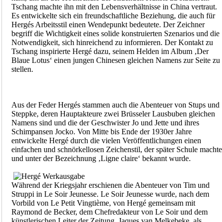
Tschang machte ihn mit den Lebensverhältnisse in China vertraut.
Es entwickelte sich ein freundschaftliche Beziehung, die auch für
Hergés Arbeitsstil einen Wendepunkt bedeutete. Der Zeichner
begriff die Wichtigkeit eines solide konstruierten Szenarios und die
Notwendigkeit, sich hinreichend zu informieren. Der Kontakt zu
Tschang inspirierte Hergé dazu, seinem Helden im Album ‚Der
Blaue Lotus‘ einen jungen Chinesen gleichen Namens zur Seite zu
stellen.
Aus der Feder Hergés stammen auch die Abenteuer von Stups und
Steppke, deren Hauptakteure zwei Brüsseler Lausbuben gleichen
Namens sind und die der Geschwister Jo und Jette und ihres
Schimpansen Jocko. Von Mitte bis Ende der 1930er Jahre
entwickelte Hergé durch die vielen Veröffentlichungen einen
einfachen und schnörkellosen Zeichenstil, der später Schule machte
und unter der Bezeichnung ‚Ligne claire‘ bekannt wurde.
Während der Kriegsjahr erschienen die Abenteuer von Tim und
Struppi in Le Soir Jeunesse. Le Soir Jeunesse wurde, nach dem
Vorbild von Le Petit Vingtième, von Hergé gemeinsam mit
Raymond de Becker, dem Chefredakteur von Le Soir und dem
künstlerischen Leiter der Zeitung, Jaques van Melkebeke, als