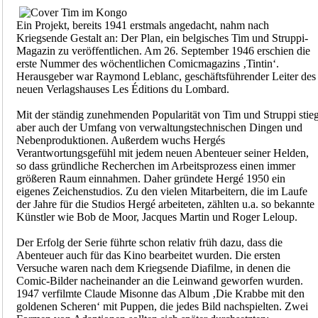
Ein Projekt, bereits 1941 erstmals angedacht, nahm nach
Kriegsende Gestalt an: Der Plan, ein belgisches Tim und Struppi-
Magazin zu veröffentlichen. Am 26. September 1946 erschien die
erste Nummer des wöchentlichen Comicmagazins ‚Tintin‘.
Herausgeber war Raymond Leblanc, geschäftsführender Leiter des
neuen Verlagshauses Les Éditions du Lombard.
Mit der ständig zunehmenden Popularität von Tim und Struppi stie
aber auch der Umfang von verwaltungstechnischen Dingen und
Nebenproduktionen. Außerdem wuchs Hergés
Verantwortungsgefühl mit jedem neuen Abenteuer seiner Helden,
so dass gründliche Recherchen im Arbeitsprozess einen immer
größeren Raum einnahmen. Daher gründete Hergé 1950 ein
eigenes Zeichenstudios. Zu den vielen Mitarbeitern, die im Laufe
der Jahre für die Studios Hergé arbeiteten, zählten u.a. so bekannte
Künstler wie Bob de Moor, Jacques Martin und Roger Leloup.
Der Erfolg der Serie führte schon relativ früh dazu, dass die
Abenteuer auch für das Kino bearbeitet wurden. Die ersten
Versuche waren nach dem Kriegsende Diafilme, in denen die
Comic-Bilder nacheinander an die Leinwand geworfen wurden.
1947 verfilmte Claude Misonne das Album ‚Die Krabbe mit den
goldenen Scheren‘ mit Puppen, die jedes Bild nachspielten. Zwei