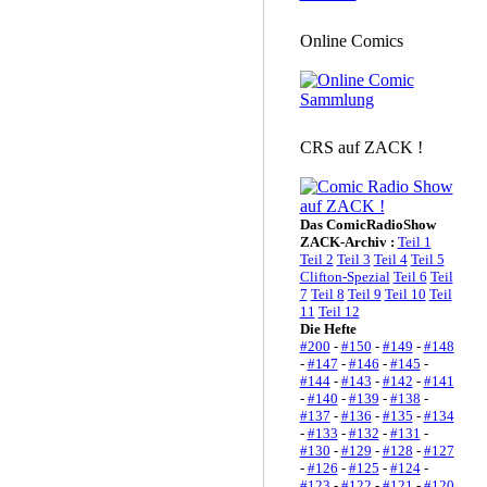
Online Comics
CRS auf ZACK !
Das ComicRadioShow
ZACK-Archiv :
Teil 1
Teil 2
Teil 3
Teil 4
Teil 5
Clifton-Spezial
Teil 6
Teil
7
Teil 8
Teil 9
Teil 10
Teil
11
Teil 12
Die Hefte
#200
-
#150
-
#149
-
#148
-
#147
-
#146
-
#145
-
#144
-
#143
-
#142
-
#141
-
#140
-
#139
-
#138
-
#137
-
#136
-
#135
-
#134
-
#133
-
#132
-
#131
-
#130
-
#129
-
#128
-
#127
-
#126
-
#125
-
#124
-
#123
-
#122
-
#121
-
#120