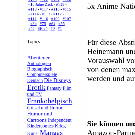
5x Anime Natio
-
10 Jahre Zack
-
#119
-
#118
-
#117
-
#116
-
#115
-
#114
-
#113
-
#112
-
#111
-
#110
-
#109
-
#107
-
#84
-
#75
-
#64
-
#55
-
#46
-
SH #4
-
#9
-
#1
Für diese Abs
Topics
Heinemann und
Abenteuer
Vorauswahl von
Anthologien
von denen max
Biographisch
Computerspiele
werden und au
Die Disneys
Deutsch
Erotik
Fantasy
Film
und TV
Frankobelgisch
Grusel und Horror
Humor und
Cartoons
Independent
Sie können un
Kindercomics
Krieg
Amazon-Partne
Mangas
Kunst