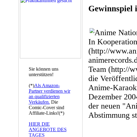
Gewinnspiel i
In Kooperatio
(http://www.an
animerecords.
Team (http://w
Sie können uns
unterstützen!
die Veröffentli
(*)
Als Amazon-
Anime-Karaoke
Partner verdienen wir
Dezember 2004
an qualifizierten
Verkäufen.
Die
der neuen "Ani
Comic-Cover sind
Affiliate-Links!(*)
Abstimmung sta
HIER DIE
ANGEBOTE DES
TAGES