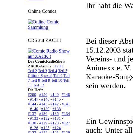
Ihr habt die Wa
Online Comics
Bei dieser Abs
CRS auf ZACK !
15.12.2003 stat
Vereins- und j
Das ComicRadioShow
Animexx e. V.
ZACK-Archiv :
Teil 1
Teil 2
Teil 3
Teil 4
Teil 5
Karaoke-Songs
Clifton-Spezial
Teil 6
Teil
7
Teil 8
Teil 9
Teil 10
Teil
sein werden.
11
Teil 12
Die Hefte
#200
-
#150
-
#149
-
#148
-
#147
-
#146
-
#145
-
#144
-
#143
-
#142
-
#141
-
#140
-
#139
-
#138
-
#137
-
#136
-
#135
-
#134
-
#133
-
#132
-
#131
-
Ein Gewinnspie
#130
-
#129
-
#128
-
#127
-
#126
-
#125
-
#124
-
auch: Unter al
#123
-
#122
-
#121
-
#120