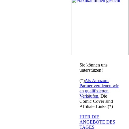
Sie können uns
unterstützen!
(*)
Als Amazon-
Partner verdienen wir
an qualifizierten
Verkäufen.
Die
Comic-Cover sind
Affiliate-Links!(*)
HIER DIE
ANGEBOTE DES
TAGES