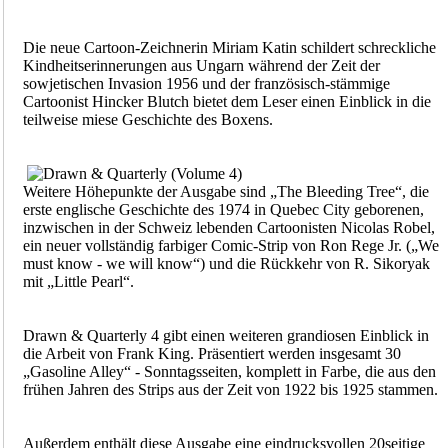
Die neue Cartoon-Zeichnerin Miriam Katin schildert schreckliche
Kindheitserinnerungen aus Ungarn während der Zeit der
sowjetischen Invasion 1956 und der französisch-stämmige
Cartoonist Hincker Blutch bietet dem Leser einen Einblick in die
teilweise miese Geschichte des Boxens.
Weitere Höhepunkte der Ausgabe sind „The Bleeding Tree“, die
erste englische Geschichte des 1974 in Quebec City geborenen,
inzwischen in der Schweiz lebenden Cartoonisten Nicolas Robel,
ein neuer vollständig farbiger Comic-Strip von Ron Rege Jr. („We
must know - we will know“) und die Rückkehr von R. Sikoryak
mit „Little Pearl“.
Drawn & Quarterly 4 gibt einen weiteren grandiosen Einblick in
die Arbeit von Frank King. Präsentiert werden insgesamt 30
„Gasoline Alley“ - Sonntagsseiten, komplett in Farbe, die aus den
frühen Jahren des Strips aus der Zeit von 1922 bis 1925 stammen.
Außerdem enthält diese Ausgabe eine eindrucksvollen 20seitige