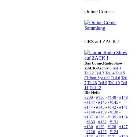
Online Comics
CRS auf ZACK !
Das ComicRadioShow
ZACK-Archiv :
Teil 1
Teil 2
Teil 3
Teil 4
Teil 5
Clifton-Spezial
Teil 6
Teil
7
Teil 8
Teil 9
Teil 10
Teil
11
Teil 12
Die Hefte
#200
-
#150
-
#149
-
#148
-
#147
-
#146
-
#145
-
#144
-
#143
-
#142
-
#141
-
#140
-
#139
-
#138
-
#137
-
#136
-
#135
-
#134
-
#133
-
#132
-
#131
-
#130
-
#129
-
#128
-
#127
-
#126
-
#125
-
#124
-
#123
-
#122
-
#121
-
#120