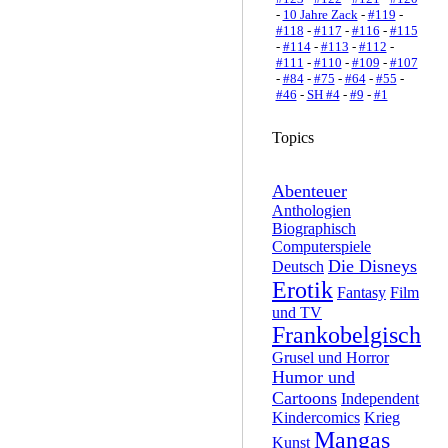
-
10 Jahre Zack
-
#119
-
#118
-
#117
-
#116
-
#115
-
#114
-
#113
-
#112
-
#111
-
#110
-
#109
-
#107
-
#84
-
#75
-
#64
-
#55
-
#46
-
SH #4
-
#9
-
#1
Topics
Abenteuer
Anthologien
Biographisch
Computerspiele
Die Disneys
Deutsch
Erotik
Fantasy
Film
und TV
Frankobelgisch
Grusel und Horror
Humor und
Cartoons
Independent
Kindercomics
Krieg
Mangas
Kunst