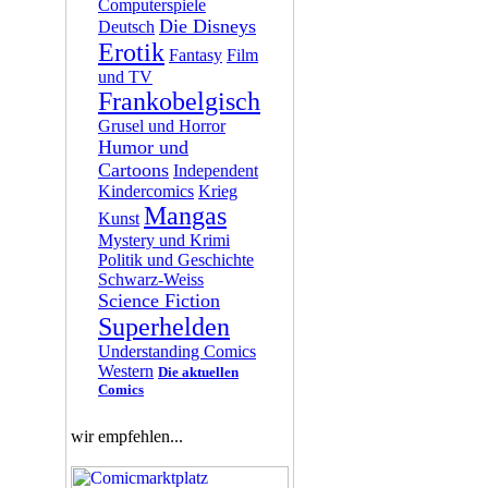
Computerspiele
Die Disneys
Deutsch
Erotik
Fantasy
Film
und TV
Frankobelgisch
Grusel und Horror
Humor und
Cartoons
Independent
Kindercomics
Krieg
Mangas
Kunst
Mystery und Krimi
Politik und Geschichte
Schwarz-Weiss
Science Fiction
Superhelden
Understanding Comics
Western
Die aktuellen
Comics
wir empfehlen...