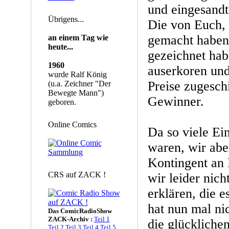
und eingesandt
Übrigens...
Die von Euch,
gemacht haben 
an einem Tag wie
heute...
gezeichnet ha
1960
auserkoren un
wurde Ralf König
Preise zugeschi
(u.a. Zeichner "Der
Bewegte Mann")
Gewinner.
geboren.
Online Comics
Da so viele E
waren, wir abe
Kontingent an 
CRS auf ZACK !
wir leider nic
erklären, die e
hat nun mal nic
Das ComicRadioShow
ZACK-Archiv :
Teil 1
die glückliche
Teil 2
Teil 3
Teil 4
Teil 5