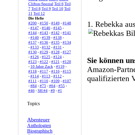
Clifton-Spezial
Teil 6
Teil
7
Teil 8
Teil 9
Teil 10
Teil
11
Teil 12
Die Hefte
1. Rebekka au
#200
-
#150
-
#149
-
#148
-
#147
-
#146
-
#145
-
#144
-
#143
-
#142
-
#141
-
#140
-
#139
-
#138
-
#137
-
#136
-
#135
-
#134
-
#133
-
#132
-
#131
-
#130
-
#129
-
#128
-
#127
-
#126
-
#125
-
#124
-
Sie können un
#123
-
#122
-
#121
-
#120
-
10 Jahre Zack
-
#119
-
Amazon-Partne
#118
-
#117
-
#116
-
#115
-
#114
-
#113
-
#112
-
qualifizierten 
#111
-
#110
-
#109
-
#107
-
#84
-
#75
-
#64
-
#55
-
#46
-
SH #4
-
#9
-
#1
Topics
Abenteuer
Anthologien
Biographisch