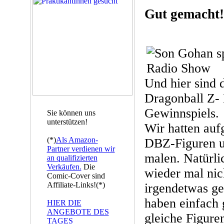
Gut gemacht!
Und hier sind 
Dragonball Z- 
Gewinnspiels.
Sie können uns
unterstützen!
Wir hatten auf
(*)
Als Amazon-
DBZ-Figuren u
Partner verdienen wir
malen. Natürli
an qualifizierten
Verkäufen.
Die
wieder mal nic
Comic-Cover sind
Affiliate-Links!(*)
irgendetwas g
haben einfach 
HIER DIE
ANGEBOTE DES
gleiche Figure
TAGES