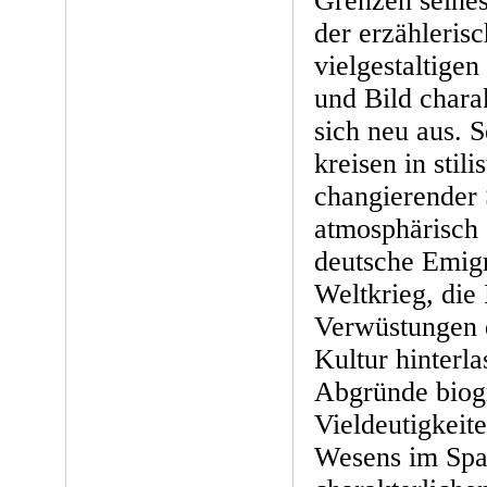
Grenzen seines
der erzählerisc
vielgestaltige
und Bild charak
sich neu aus. 
kreisen in stili
changierender
atmosphärisch
deutsche Emigr
Weltkrieg, die 
Verwüstungen 
Kultur hinterla
Abgründe biogr
Vieldeutigkeit
Wesens im Spa