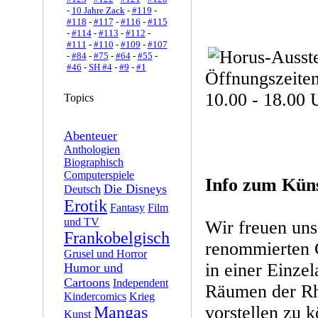
-
10 Jahre Zack
-
#119
-
#118
-
#117
-
#116
-
#115
-
#114
-
#113
-
#112
-
#111
-
#110
-
#109
-
#107
-
#84
-
#75
-
#64
-
#55
-
#46
-
SH #4
-
#9
-
#1
Öffnungszeiten
10.00 - 18.00 
Topics
Abenteuer
Anthologien
Biographisch
Computerspiele
Info zum Küns
Die Disneys
Deutsch
Erotik
Fantasy
Film
und TV
Wir freuen uns
Frankobelgisch
renommierten 
Grusel und Horror
in einer Einzel
Humor und
Cartoons
Independent
Räumen der Rh
Kindercomics
Krieg
vorstellen zu 
Mangas
Kunst