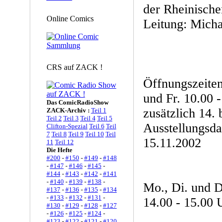
der Rheinisch
Online Comics
Leitung: Mich
CRS auf ZACK !
Öffnungszeite
und Fr. 10.00 -
Das ComicRadioShow
zusätzlich 14. 
ZACK-Archiv :
Teil 1
Teil 2
Teil 3
Teil 4
Teil 5
Ausstellungsda
Clifton-Spezial
Teil 6
Teil
7
Teil 8
Teil 9
Teil 10
Teil
15.11.2002
11
Teil 12
Die Hefte
#200
-
#150
-
#149
-
#148
-
#147
-
#146
-
#145
-
#144
-
#143
-
#142
-
#141
-
#140
-
#139
-
#138
-
Mo., Di. und D
#137
-
#136
-
#135
-
#134
-
#133
-
#132
-
#131
-
14.00 - 15.00 
#130
-
#129
-
#128
-
#127
-
#126
-
#125
-
#124
-
#123
-
#122
-
#121
-
#120