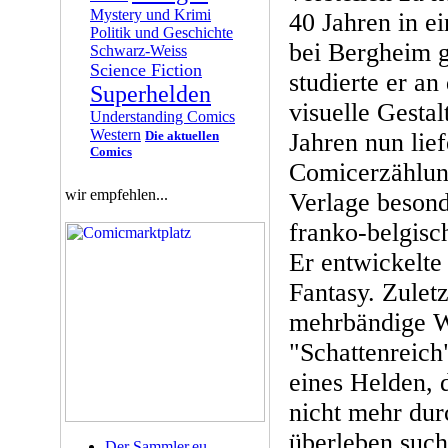
Mystery und Krimi
40 Jahren in e
Politik und Geschichte
bei Bergheim 
Schwarz-Weiss
Science Fiction
studierte er a
Superhelden
visuelle Gestal
Understanding Comics
Western
Die aktuellen
Jahren nun lief
Comics
Comicerzählun
wir empfehlen...
Verlage besond
franko-belgis
Er entwickelte 
Fantasy. Zuletz
mehrbändige 
"Schattenreich"
eines Helden, d
nicht mehr dur
überleben such
Der Sammler.eu