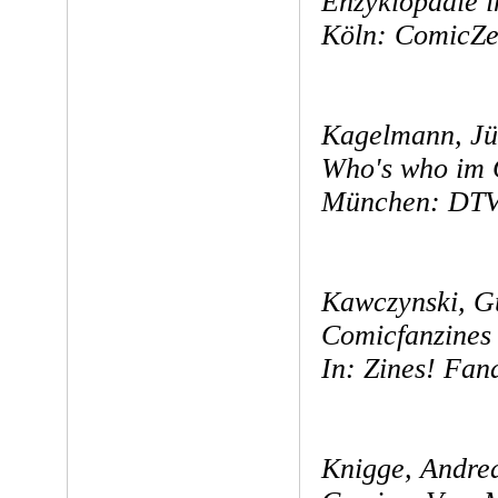
Enzyklopädie i
Köln: ComicZei
Kagelmann, Jü
Who's who im
München: DTV
Kawczynski, G
Comicfanzines 
In: Zines! Fan
Knigge, Andrea