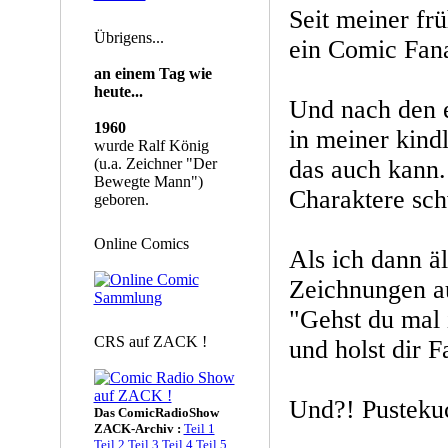
Seit meiner frü
Übrigens...
ein Comic Fana
an einem Tag wie
heute...
Und nach den e
1960
in meiner kindl
wurde Ralf König
(u.a. Zeichner "Der
das auch kann.
Bewegte Mann")
Charaktere schw
geboren.
Online Comics
Als ich dann äl
Zeichnungen au
"Gehst du mal
CRS auf ZACK !
und holst dir F
Und?! Pusteku
Das ComicRadioShow
ZACK-Archiv :
Teil 1
Teil 2
Teil 3
Teil 4
Teil 5