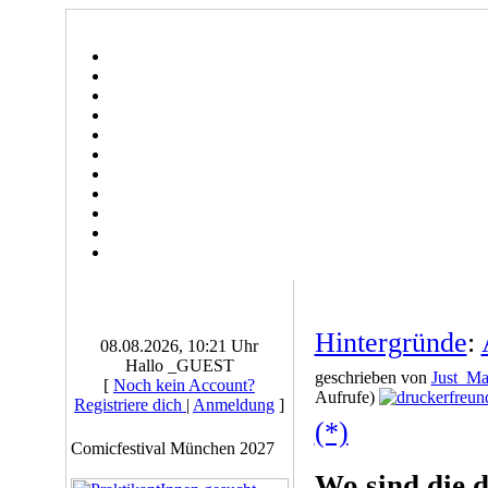
Hintergründe
:
08.08.2026, 10:21 Uhr
Hallo _GUEST
geschrieben von
Just_M
[
Noch kein Account?
Aufrufe)
Registriere dich
|
Anmeldung
]
(*)
Comicfestival München 2027
Wo sind die 