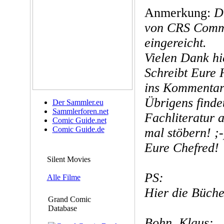
Anmerkung:
D
von CRS Commu
eingereicht.
Vielen Dank hie
Schreibt Eure H
ins Kommentar
Übrigens findet
Der Sammler.eu
Sammlerforen.net
Fachliteratur a
Comic Guide.net
Comic Guide.de
mal stöbern! ;-
Eure Chefred!
Silent Movies
PS:
Alle Filme
Hier die Büche
Grand Comic
Database
Bohn, Klaus: