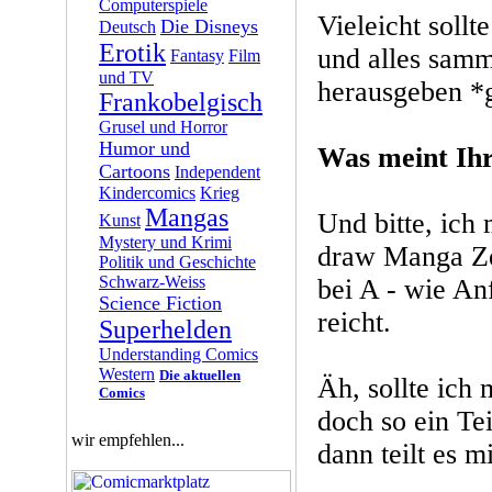
Computerspiele
Vieleicht sollt
Die Disneys
Deutsch
Erotik
und alles sam
Fantasy
Film
und TV
herausgeben *
Frankobelgisch
Grusel und Horror
Humor und
Was meint Ih
Cartoons
Independent
Kindercomics
Krieg
Mangas
Und bitte, ich
Kunst
Mystery und Krimi
draw Manga Zeu
Politik und Geschichte
Schwarz-Weiss
bei A - wie An
Science Fiction
reicht.
Superhelden
Understanding Comics
Western
Die aktuellen
Äh, sollte ich 
Comics
doch so ein Tei
wir empfehlen...
dann teilt es mi