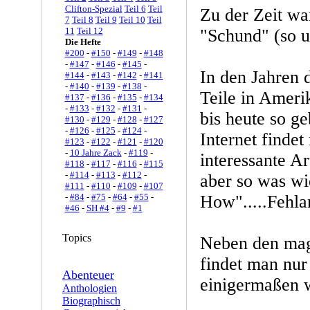
Clifton-Spezial
Teil 6
Teil
Zu der Zeit w
7
Teil 8
Teil 9
Teil 10
Teil
11
Teil 12
"Schund" (so 
Die Hefte
#200
-
#150
-
#149
-
#148
-
#147
-
#146
-
#145
-
In den Jahren 
#144
-
#143
-
#142
-
#141
-
#140
-
#139
-
#138
-
Teile in Ameri
#137
-
#136
-
#135
-
#134
-
#133
-
#132
-
#131
-
bis heute so ge
#130
-
#129
-
#128
-
#127
-
#126
-
#125
-
#124
-
Internet finde
#123
-
#122
-
#121
-
#120
-
10 Jahre Zack
-
#119
-
interessante A
#118
-
#117
-
#116
-
#115
-
#114
-
#113
-
#112
-
aber so was w
#111
-
#110
-
#109
-
#107
-
#84
-
#75
-
#64
-
#55
-
How".....Fehla
#46
-
SH #4
-
#9
-
#1
Topics
Neben den mag
findet man nur
Abenteuer
einigermaßen w
Anthologien
Biographisch