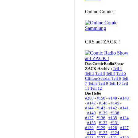
Online Comics
CRS auf ZACK !
Das ComicRadioShow
ZACK-Archiv :
Teil 1
Teil 2
Teil 3
Teil 4
Teil 5
Clifton-Spezial
Teil 6
Teil
7
Teil 8
Teil 9
Teil 10
Teil
11
Teil 12
Die Hefte
#200
-
#150
-
#149
-
#148
-
#147
-
#146
-
#145
-
#144
-
#143
-
#142
-
#141
-
#140
-
#139
-
#138
-
#137
-
#136
-
#135
-
#134
-
#133
-
#132
-
#131
-
#130
-
#129
-
#128
-
#127
-
#126
-
#125
-
#124
-
#123
-
#122
-
#121
-
#120