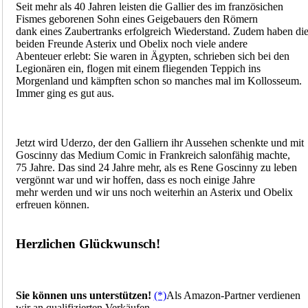
Seit mehr als 40 Jahren leisten die Gallier des im französichen
Fismes geborenen Sohn eines Geigebauers den Römern
dank eines Zaubertranks erfolgreich Wiederstand. Zudem haben di
beiden Freunde Asterix und Obelix noch viele andere
Abenteuer erlebt: Sie waren in Ägypten, schrieben sich bei den
Legionären ein, flogen mit einem fliegenden Teppich ins
Morgenland und kämpften schon so manches mal im Kollosseum.
Immer ging es gut aus.
Jetzt wird Uderzo, der den Galliern ihr Aussehen schenkte und mit
Goscinny das Medium Comic in Frankreich salonfähig machte,
75 Jahre. Das sind 24 Jahre mehr, als es Rene Goscinny zu leben
vergönnt war und wir hoffen, dass es noch einige Jahre
mehr werden und wir uns noch weiterhin an Asterix und Obelix
erfreuen können.
Herzlichen Glückwunsch!
Sie können uns unterstützen!
(*)
Als Amazon-Partner verdienen
wir an qualifizierten Verkäufen.