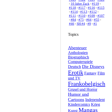
-
10 Jahre Zack
-
#119
-
#118
-
#117
-
#116
-
#115
-
#114
-
#113
-
#112
-
#111
-
#110
-
#109
-
#107
-
#84
-
#75
-
#64
-
#55
-
#46
-
SH #4
-
#9
-
#1
Topics
Abenteuer
Anthologien
Biographisch
Computerspiele
Die Disneys
Deutsch
Erotik
Fantasy
Film
und TV
Frankobelgisch
Grusel und Horror
Humor und
Cartoons
Independent
Kindercomics
Krieg
Mangas
Kunst