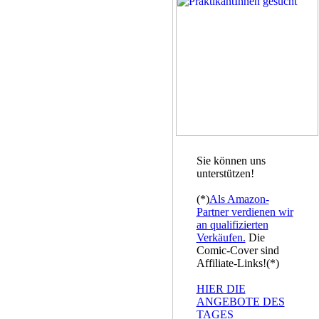
Sie können uns
unterstützen!
(*)
Als Amazon-
Partner verdienen wir
an qualifizierten
Verkäufen.
Die
Comic-Cover sind
Affiliate-Links!(*)
HIER DIE
ANGEBOTE DES
TAGES