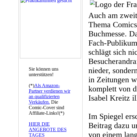
Auch am zweit
Thema Comics 
Buchmesse. Da
Fach-Publikum 
schlägt sich ni
Besucherandra
nieder, sonder
Sie können uns
unterstützen!
in Zeitungen w
(*)
Als Amazon-
komplett von d
Partner verdienen wir
Isabel Kreitz il
an qualifizierten
Verkäufen.
Die
Comic-Cover sind
Affiliate-Links!(*)
Im Spiegel ers
Beitrag dazu 
HIER DIE
ANGEBOTE DES
von einem lan
TAGES