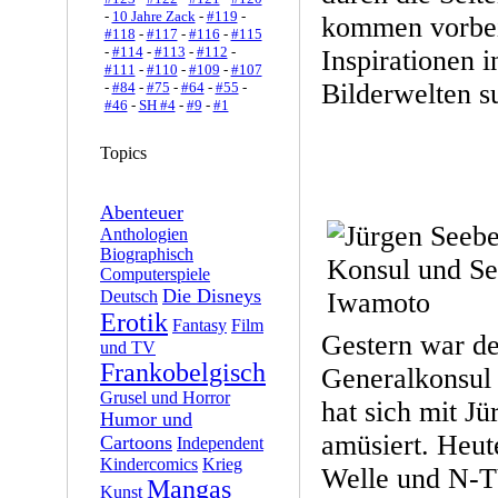
-
10 Jahre Zack
-
#119
-
kommen vorbei,
#118
-
#117
-
#116
-
#115
-
#114
-
#113
-
#112
-
Inspirationen 
#111
-
#110
-
#109
-
#107
Bilderwelten s
-
#84
-
#75
-
#64
-
#55
-
#46
-
SH #4
-
#9
-
#1
Topics
Abenteuer
Anthologien
Biographisch
Computerspiele
Die Disneys
Deutsch
Erotik
Fantasy
Film
Gestern war de
und TV
Frankobelgisch
Generalkonsul
Grusel und Horror
hat sich mit J
Humor und
amüsiert. Heut
Cartoons
Independent
Kindercomics
Krieg
Welle und N-T
Mangas
Kunst