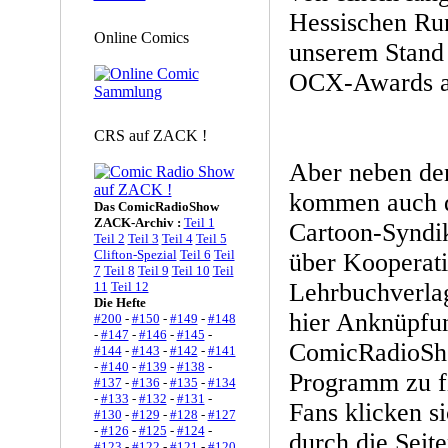
Hessischen Run
Online Comics
unserem Stand 
OCX-Awards ab
CRS auf ZACK !
Aber neben den
kommen auch di
Das ComicRadioShow
ZACK-Archiv :
Teil 1
Cartoon-Syndik
Teil 2
Teil 3
Teil 4
Teil 5
Clifton-Spezial
Teil 6
Teil
über Kooperati
7
Teil 8
Teil 9
Teil 10
Teil
Lehrbuchverla
11
Teil 12
Die Hefte
hier Anknüpfu
#200
-
#150
-
#149
-
#148
-
#147
-
#146
-
#145
-
ComicRadioSho
#144
-
#143
-
#142
-
#141
-
#140
-
#139
-
#138
-
Programm zu fi
#137
-
#136
-
#135
-
#134
-
#133
-
#132
-
#131
-
Fans klicken si
#130
-
#129
-
#128
-
#127
-
#126
-
#125
-
#124
-
durch die Seite
#123
-
#122
-
#121
-
#120