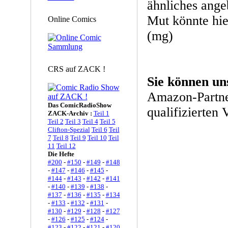
ähnliches ang
Mut könnte hier
Online Comics
(mg)
CRS auf ZACK !
Sie können un
Amazon-Partne
Das ComicRadioShow
qualifizierten 
ZACK-Archiv :
Teil 1
Teil 2
Teil 3
Teil 4
Teil 5
Clifton-Spezial
Teil 6
Teil
7
Teil 8
Teil 9
Teil 10
Teil
11
Teil 12
Die Hefte
#200
-
#150
-
#149
-
#148
-
#147
-
#146
-
#145
-
#144
-
#143
-
#142
-
#141
-
#140
-
#139
-
#138
-
#137
-
#136
-
#135
-
#134
-
#133
-
#132
-
#131
-
#130
-
#129
-
#128
-
#127
-
#126
-
#125
-
#124
-
#123
-
#122
-
#121
-
#120