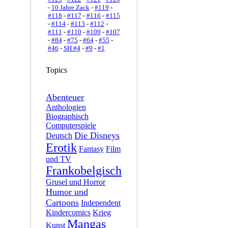
-
10 Jahre Zack
-
#119
-
#118
-
#117
-
#116
-
#115
-
#114
-
#113
-
#112
-
#111
-
#110
-
#109
-
#107
-
#84
-
#75
-
#64
-
#55
-
#46
-
SH #4
-
#9
-
#1
Topics
Abenteuer
Anthologien
Biographisch
Computerspiele
Die Disneys
Deutsch
Erotik
Fantasy
Film
und TV
Frankobelgisch
Grusel und Horror
Humor und
Cartoons
Independent
Kindercomics
Krieg
Mangas
Kunst