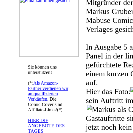
Mitgründer de
Markus Gruber
Mabuse Comic 
Verlages gesich
In Ausgabe 5 a
Panel in der li
gefürchtete Re
Sie können uns
einem kurzen Ga
unterstützen!
auf.
(*)
Als Amazon-
Partner verdienen wir
Hier das Foto:
an qualifizierten
sein Auftritt 
Verkäufen.
Die
Comic-Cover sind
Affiliate-Links!(*)
Gastauftritte s
HIER DIE
jetzt noch kei
ANGEBOTE DES
TAGES