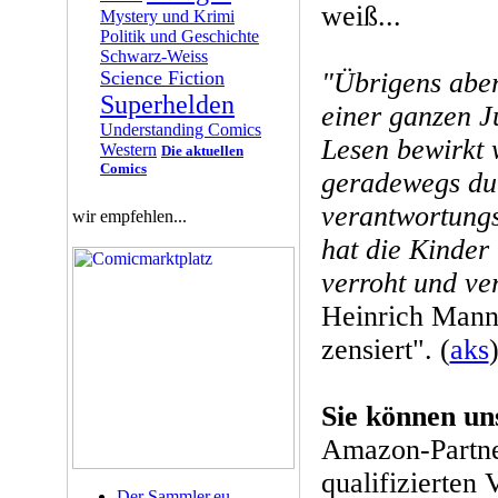
weiß...
Mystery und Krimi
Politik und Geschichte
Schwarz-Weiss
Science Fiction
"Übrigens aber 
Superhelden
einer ganzen J
Understanding Comics
Lesen bewirkt
Western
Die aktuellen
Comics
geradewegs du
verantwortungs
wir empfehlen...
hat die Kinder 
verroht und ver
Heinrich Mann,
zensiert". (
aks
Sie können un
Amazon-Partne
qualifizierten 
Der Sammler.eu