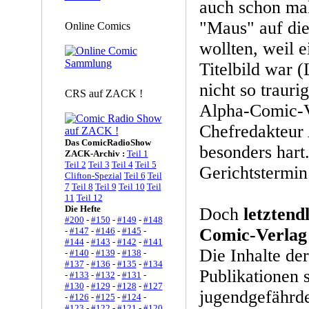
auch schon ma
"Maus" auf die
Online Comics
wollten, weil 
Titelbild war
nicht so trauri
CRS auf ZACK !
Alpha-Comic-V
Chefredakteur 
Das ComicRadioShow
besonders hart.
ZACK-Archiv :
Teil 1
Teil 2
Teil 3
Teil 4
Teil 5
Gerichtstermin
Clifton-Spezial
Teil 6
Teil
7
Teil 8
Teil 9
Teil 10
Teil
11
Teil 12
Die Hefte
Doch
letztend
#200
-
#150
-
#149
-
#148
Comic-Verlag 
-
#147
-
#146
-
#145
-
#144
-
#143
-
#142
-
#141
Die Inhalte der
-
#140
-
#139
-
#138
-
#137
-
#136
-
#135
-
#134
Publikationen s
-
#133
-
#132
-
#131
-
#130
-
#129
-
#128
-
#127
jugendgefährde
-
#126
-
#125
-
#124
-
#123
-
#122
-
#121
-
#120