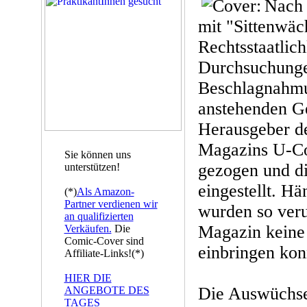
Nach 
mit "Sittenwäc
Rechtsstaatlich
Durchsuchung
Beschlagnahm
anstehenden Ge
Herausgeber d
Magazins U-C
Sie können uns
gezogen und di
unterstützen!
eingestellt. H
(*)
Als Amazon-
Partner verdienen wir
wurden so veru
an qualifizierten
Magazin keine
Verkäufen.
Die
Comic-Cover sind
einbringen kon
Affiliate-Links!(*)
HIER DIE
Die Auswüchse 
ANGEBOTE DES
TAGES