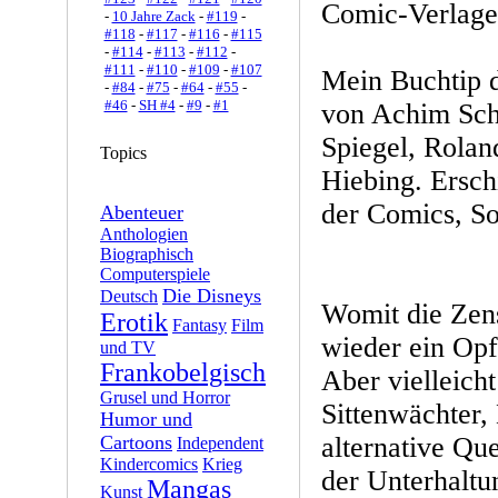
Comic-Verlage
-
10 Jahre Zack
-
#119
-
#118
-
#117
-
#116
-
#115
-
#114
-
#113
-
#112
-
#111
-
#110
-
#109
-
#107
Mein Buchtip d
-
#84
-
#75
-
#64
-
#55
-
#46
-
SH #4
-
#9
-
#1
von Achim Schn
Spiegel, Rolan
Topics
Hiebing. Ersch
der Comics, So
Abenteuer
Anthologien
Biographisch
Computerspiele
Die Disneys
Deutsch
Womit die Zens
Erotik
Fantasy
Film
wieder ein Opf
und TV
Frankobelgisch
Aber vielleicht 
Grusel und Horror
Sittenwächter,
Humor und
Cartoons
alternative Qu
Independent
Kindercomics
Krieg
der Unterhalt
Mangas
Kunst