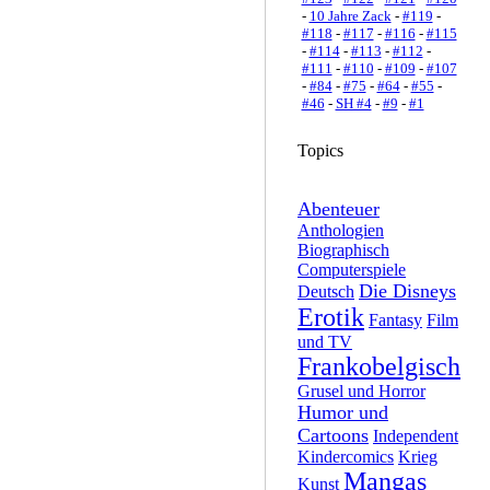
-
10 Jahre Zack
-
#119
-
#118
-
#117
-
#116
-
#115
-
#114
-
#113
-
#112
-
#111
-
#110
-
#109
-
#107
-
#84
-
#75
-
#64
-
#55
-
#46
-
SH #4
-
#9
-
#1
Topics
Abenteuer
Anthologien
Biographisch
Computerspiele
Die Disneys
Deutsch
Erotik
Fantasy
Film
und TV
Frankobelgisch
Grusel und Horror
Humor und
Cartoons
Independent
Kindercomics
Krieg
Mangas
Kunst