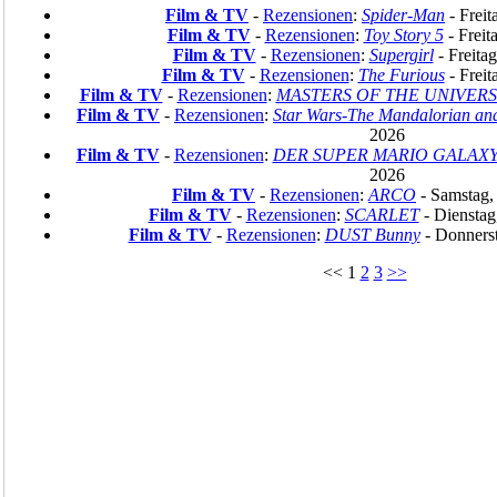
Film & TV
-
Rezensionen
:
Spider-Man
- Freit
Film & TV
-
Rezensionen
:
Toy Story 5
- Freit
Film & TV
-
Rezensionen
:
Supergirl
- Freitag
Film & TV
-
Rezensionen
:
The Furious
- Freit
Film & TV
-
Rezensionen
:
MASTERS OF THE UNIVER
Film & TV
-
Rezensionen
:
Star Wars-The Mandalorian an
2026
Film & TV
-
Rezensionen
:
DER SUPER MARIO GALAXY
2026
Film & TV
-
Rezensionen
:
ARCO
- Samstag,
Film & TV
-
Rezensionen
:
SCARLET
- Dienstag
Film & TV
-
Rezensionen
:
DUST Bunny
- Donnerst
<< 1
2
3
>>