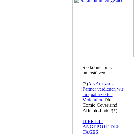
Sie können uns
unterstützen!
(*)
Als Amazon-
Partner verdienen wir
an qualifizierten
Verkäufen.
Die
Comic-Cover sind
Affiliate-Links!(*)
HIER DIE
ANGEBOTE DES
TAGES