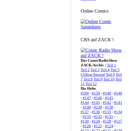
Online Comics
CRS auf ZACK !
Das ComicRadioShow
ZACK-Archiv :
Teil 1
Teil 2
Teil 3
Teil 4
Teil 5
Clifton-Spezial
Teil 6
Teil
7
Teil 8
Teil 9
Teil 10
Teil
11
Teil 12
Die Hefte
#200
-
#150
-
#149
-
#148
-
#147
-
#146
-
#145
-
#144
-
#143
-
#142
-
#141
-
#140
-
#139
-
#138
-
#137
-
#136
-
#135
-
#134
-
#133
-
#132
-
#131
-
#130
-
#129
-
#128
-
#127
-
#126
-
#125
-
#124
-
#123
-
#122
-
#121
-
#120