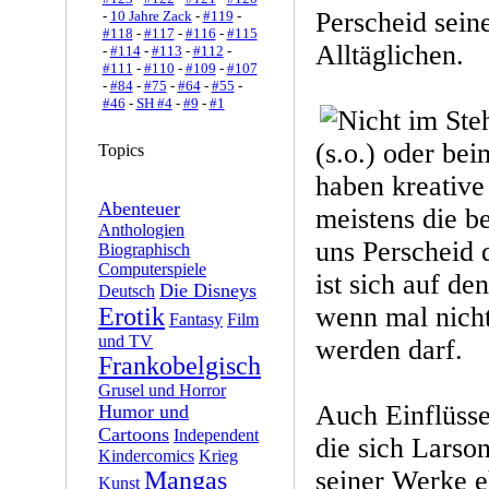
Perscheid sei
-
10 Jahre Zack
-
#119
-
#118
-
#117
-
#116
-
#115
Alltäglichen.
-
#114
-
#113
-
#112
-
#111
-
#110
-
#109
-
#107
-
#84
-
#75
-
#64
-
#55
-
#46
-
SH #4
-
#9
-
#1
(s.o.) oder be
Topics
haben kreativ
Abenteuer
meistens die be
Anthologien
uns Perscheid 
Biographisch
Computerspiele
ist sich auf d
Die Disneys
Deutsch
wenn mal nicht
Erotik
Fantasy
Film
und TV
werden darf.
Frankobelgisch
Grusel und Horror
Auch Einflüsse
Humor und
Cartoons
Independent
die sich Larso
Kindercomics
Krieg
seiner Werke e
Mangas
Kunst