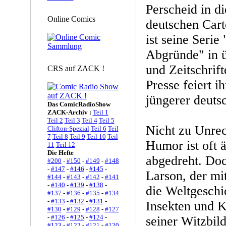
Perscheid in di
Online Comics
deutschen Cart
ist seine Serie
Abgründe" in 
und Zeitschrift
CRS auf ZACK !
Presse feiert i
jüngerer deuts
Das ComicRadioShow
ZACK-Archiv :
Teil 1
Teil 2
Teil 3
Teil 4
Teil 5
Nicht zu Unrec
Clifton-Spezial
Teil 6
Teil
7
Teil 8
Teil 9
Teil 10
Teil
Humor ist oft ä
11
Teil 12
Die Hefte
abgedreht. Do
#200
-
#150
-
#149
-
#148
-
#147
-
#146
-
#145
-
Larson, der mi
#144
-
#143
-
#142
-
#141
-
#140
-
#139
-
#138
-
die Weltgeschi
#137
-
#136
-
#135
-
#134
-
#133
-
#132
-
#131
-
Insekten und 
#130
-
#129
-
#128
-
#127
-
#126
-
#125
-
#124
-
seiner Witzbil
#123
-
#122
-
#121
-
#120