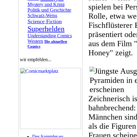
Mystery und Krimi
spielen bei Per
Politik und Geschichte
Rolle, etwa we
Schwarz-Weiss
Science Fiction
Fischflüsterer
Superhelden
präsentiert ode
Understanding Comics
Western
Die aktuellen
aus dem Film "
Comics
Honey" zeigt.
wir empfehlen...
Zeichnerisch is
bahnbrechend: 
Männchen sind
als die Figuren
Frauen scheine
Der Sammler.eu