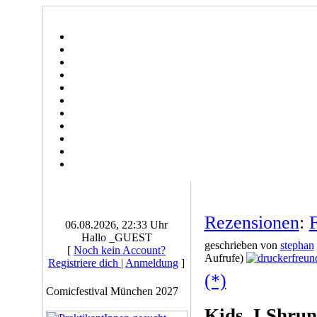
Rezensionen
:
F
06.08.2026, 22:33 Uhr
Hallo _GUEST
geschrieben von
stephan
[
Noch kein Account?
Aufrufe)
Registriere dich
|
Anmeldung
]
(*)
Comicfestival München 2027
Kids, I Shru