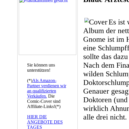
Es ist
Album der nett
Gnome ist im H
eine Schlumpff
sollte das daz
Nach dem Fin
Sie können uns
unterstützen!
wilden Schlump
(*)
Als Amazon-
Doktorschlumpf
Partner verdienen wir
Genauer gesagt
an qualifizierten
Verkäufen.
Die
Doktoren (und
Comic-Cover sind
Affiliate-Links!(*)
wirklich Ahnu
alle drei nicht.
HIER DIE
ANGEBOTE DES
TAGES