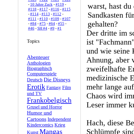
-
10 Jahre Zack
-
#119
-
#118
-
#117
-
#116
-
#115
-
#114
-
#113
-
#112
-
#111
-
#110
-
#109
-
#107
-
#84
-
#75
-
#64
-
#55
-
#46
-
SH #4
-
#9
-
#1
Der dritte im 
ist "Fachmann"
Topics
und wie seine 
Abenteuer
Ahnung, aber v
Anthologien
zweifelhafte E
Biographisch
Computerspiele
medizinische E
Die Disneys
Deutsch
mehr lange auf
Erotik
Fantasy
Film
und TV
Chaos wird im
Frankobelgisch
Leser immer ku
Grusel und Horror
Humor und
Cartoons
Independent
Hach, diese Be
Kindercomics
Krieg
Schlümpfe sin
Mangas
Kunst