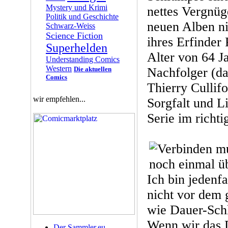
Mystery und Krimi
nettes Vergnü
Politik und Geschichte
neuen Alben ni
Schwarz-Weiss
Science Fiction
ihres Erfinder 
Superhelden
Alter von 64 Ja
Understanding Comics
Western
Die aktuellen
Nachfolger (da
Comics
Thierry Cullifo
wir empfehlen...
Sorgfalt und L
Serie im richti
Ich bin jedenfa
nicht vor dem 
wie Dauer-Sch
Wenn wir das 
Der Sammler.eu