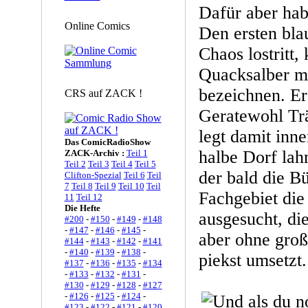
Dafür aber hab
Online Comics
Den ersten bla
Chaos lostritt,
Quacksalber mi
bezeichnen. Er
CRS auf ZACK !
Geratewohl Tr
legt damit inne
Das ComicRadioShow
halbe Dorf lah
ZACK-Archiv :
Teil 1
Teil 2
Teil 3
Teil 4
Teil 5
der bald die Bü
Clifton-Spezial
Teil 6
Teil
7
Teil 8
Teil 9
Teil 10
Teil
Fachgebiet di
11
Teil 12
Die Hefte
ausgesucht, die
#200
-
#150
-
#149
-
#148
-
#147
-
#146
-
#145
-
aber ohne groß
#144
-
#143
-
#142
-
#141
-
#140
-
#139
-
#138
-
piekst umsetzt.
#137
-
#136
-
#135
-
#134
-
#133
-
#132
-
#131
-
#130
-
#129
-
#128
-
#127
-
#126
-
#125
-
#124
-
#123
-
#122
-
#121
-
#120