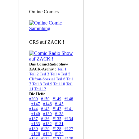
Online Comics
CRS auf ZACK !
Das ComicRadioShow
ZACK-Archiv :
Teil 1
Teil 2
Teil 3
Teil 4
Teil 5
Clifton-Spezial
Teil 6
Teil
7
Teil 8
Teil 9
Teil 10
Teil
11
Teil 12
Die Hefte
#200
-
#150
-
#149
-
#148
-
#147
-
#146
-
#145
-
#144
-
#143
-
#142
-
#141
-
#140
-
#139
-
#138
-
#137
-
#136
-
#135
-
#134
-
#133
-
#132
-
#131
-
#130
-
#129
-
#128
-
#127
-
#126
-
#125
-
#124
-
#123
-
#122
-
#121
-
#120