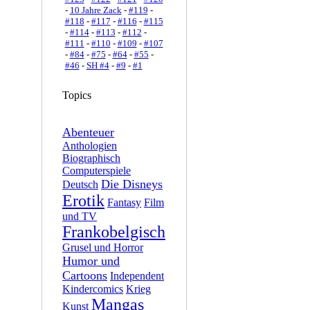
-
10 Jahre Zack
-
#119
-
#118
-
#117
-
#116
-
#115
-
#114
-
#113
-
#112
-
#111
-
#110
-
#109
-
#107
-
#84
-
#75
-
#64
-
#55
-
#46
-
SH #4
-
#9
-
#1
Topics
Abenteuer
Anthologien
Biographisch
Computerspiele
Die Disneys
Deutsch
Erotik
Fantasy
Film
und TV
Frankobelgisch
Grusel und Horror
Humor und
Cartoons
Independent
Kindercomics
Krieg
Mangas
Kunst