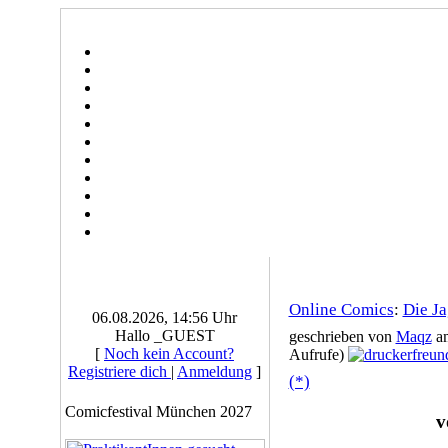
Online Comics
:
Die Ja
06.08.2026, 14:56 Uhr
Hallo _GUEST
geschrieben von
Maqz
am
[
Noch kein Account?
Aufrufe)
Registriere dich
|
Anmeldung
]
(*)
Comicfestival München 2027
vo