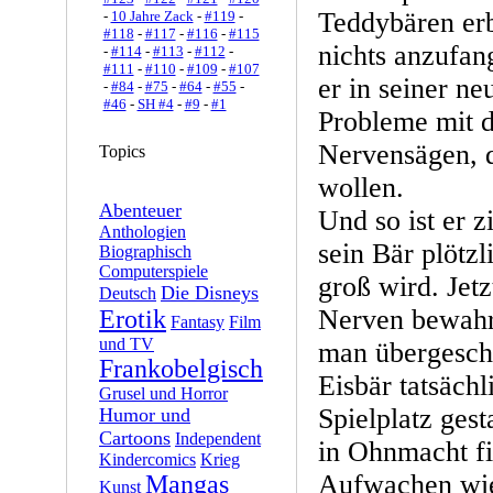
Teddybären erb
-
10 Jahre Zack
-
#119
-
#118
-
#117
-
#116
-
#115
nichts anzufan
-
#114
-
#113
-
#112
-
#111
-
#110
-
#109
-
#107
er in seiner n
-
#84
-
#75
-
#64
-
#55
-
#46
-
SH #4
-
#9
-
#1
Probleme mit d
Nervensägen, 
Topics
wollen.
Abenteuer
Und so ist er z
Anthologien
sein Bär plötzl
Biographisch
Computerspiele
groß wird. Jetz
Die Disneys
Deutsch
Nerven bewahre
Erotik
Fantasy
Film
und TV
man übergeschn
Frankobelgisch
Eisbär tatsäch
Grusel und Horror
Spielplatz ges
Humor und
Cartoons
Independent
in Ohnmacht fi
Kindercomics
Krieg
Aufwachen wie
Mangas
Kunst