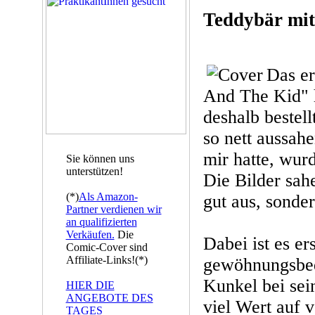
Teddybär mit
Das er
And The Kid" h
deshalb bestell
so nett aussahe
mir hatte, wurd
Sie können uns
unterstützen!
Die Bilder sah
(*)
Als Amazon-
gut aus, sonder
Partner verdienen wir
an qualifizierten
Verkäufen.
Die
Dabei ist es er
Comic-Cover sind
Affiliate-Links!(*)
gewöhnungsbed
Kunkel bei sei
HIER DIE
ANGEBOTE DES
viel Wert auf v
TAGES