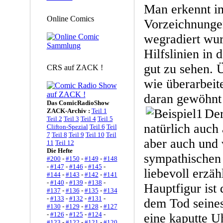
Man erkennt im
Online Comics
Vorzeichnungen
wegradiert wur
Hilfslinien in 
gut zu sehen. Ü
CRS auf ZACK !
wie überarbeit
daran gewöhnt 
Das ComicRadioShow
Der
ZACK-Archiv :
Teil 1
Teil 2
Teil 3
Teil 4
Teil 5
natürlich auch
Clifton-Spezial
Teil 6
Teil
7
Teil 8
Teil 9
Teil 10
Teil
aber auch und 
11
Teil 12
Die Hefte
sympathischen 
#200
-
#150
-
#149
-
#148
-
#147
-
#146
-
#145
-
liebevoll erzäh
#144
-
#143
-
#142
-
#141
-
#140
-
#139
-
#138
-
Hauptfigur ist 
#137
-
#136
-
#135
-
#134
-
#133
-
#132
-
#131
-
dem Tod seines
#130
-
#129
-
#128
-
#127
-
#126
-
#125
-
#124
-
eine kaputte U
#123
-
#122
-
#121
-
#120