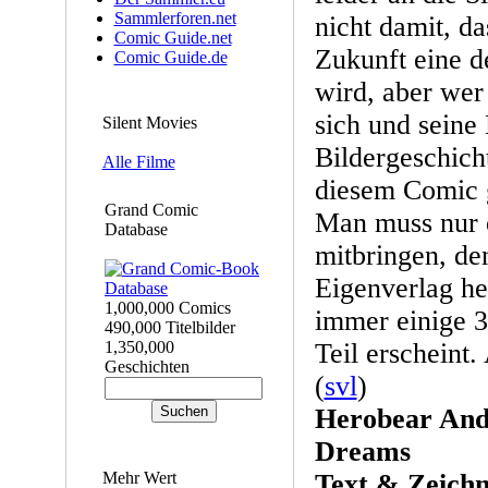
Sammlerforen.net
nicht damit, da
Comic Guide.net
Zukunft eine d
Comic Guide.de
wird, aber wer
sich und seine 
Silent Movies
Bildergeschicht
Alle Filme
diesem Comic g
Grand Comic
Man muss nur 
Database
mitbringen, de
Eigenverlag he
1,000,000 Comics
immer einige 3
490,000 Titelbilder
1,350,000
Teil erscheint.
Geschichten
(
svl
)
Herobear And 
Dreams
Mehr Wert
Text & Zeich