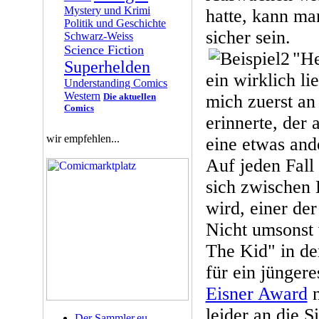
Mystery und Krimi
hatte, kann man
Politik und Geschichte
sicher sein.
Schwarz-Weiss
Science Fiction
"He
Superhelden
ein wirklich l
Understanding Comics
Western
Die aktuellen
mich zuerst a
Comics
erinnerte, der
wir empfehlen...
eine etwas and
Auf jeden Fall 
sich zwischen 
wird, einer de
Nicht umsonst
The Kid" in de
für ein jünger
Eisner Award
n
leider an die 
Der Sammler.eu