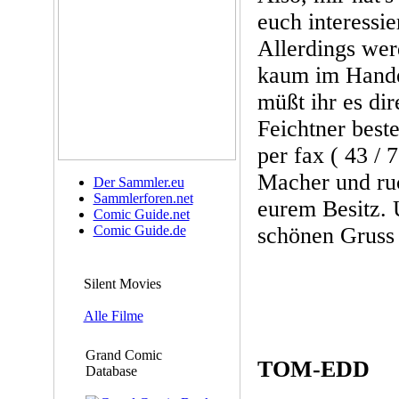
euch interessie
Allerdings wer
kaum im Handel
müßt ihr es di
Feichtner best
per fax ( 43 / 
Macher und ruc
Der Sammler.eu
Sammlerforen.net
eurem Besitz.
Comic Guide.net
Comic Guide.de
schönen Gruss 
Silent Movies
Alle Filme
Grand Comic
TOM-EDD
Database