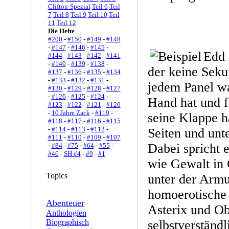
Clifton-Spezial
Teil 6
Teil
7
Teil 8
Teil 9
Teil 10
Teil
11
Teil 12
Die Hefte
#200
-
#150
-
#149
-
#148
-
#147
-
#146
-
#145
-
Edd i
#144
-
#143
-
#142
-
#141
-
#140
-
#139
-
#138
-
der keine Sekund
#137
-
#136
-
#135
-
#134
-
#133
-
#132
-
#131
-
jedem Panel wa
#130
-
#129
-
#128
-
#127
-
#126
-
#125
-
#124
-
Hand hat und 
#123
-
#122
-
#121
-
#120
-
10 Jahre Zack
-
#119
-
seine Klappe h
#118
-
#117
-
#116
-
#115
-
#114
-
#113
-
#112
-
Seiten und unte
#111
-
#110
-
#109
-
#107
Dabei spricht 
-
#84
-
#75
-
#64
-
#55
-
#46
-
SH #4
-
#9
-
#1
wie Gewalt in
Topics
unter der Armu
homoerotische 
Abenteuer
Asterix und Ob
Anthologien
Biographisch
selbstverständ