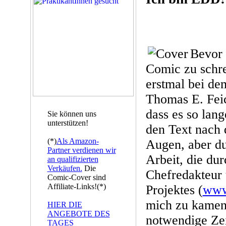
Bevor 
Comic zu schr
erstmal bei de
Thomas E. Feic
dass es so lang
Sie können uns
unterstützen!
den Text nach
(*)
Als Amazon-
Augen, aber d
Partner verdienen wir
Arbeit, die du
an qualifizierten
Verkäufen.
Die
Chefredakteur 
Comic-Cover sind
Affiliate-Links!(*)
Projektes (
www
mich zu kamen,
HIER DIE
ANGEBOTE DES
notwendige Zei
TAGES