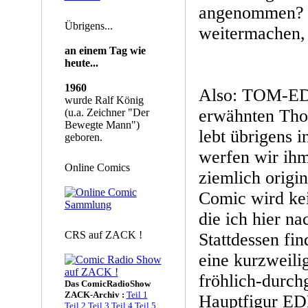
angenommen? G
Übrigens...
weitermachen, 
an einem Tag wie
heute...
1960
Also: TOM-ED
wurde Ralf König
erwähnten Thom
(u.a. Zeichner "Der
Bewegte Mann")
lebt übrigens i
geboren.
werfen wir ihm 
Online Comics
ziemlich origi
Comic wird kei
die ich hier n
CRS auf ZACK !
Stattdessen fin
eine kurzweil
fröhlich-durc
Das ComicRadioShow
ZACK-Archiv :
Teil 1
Hauptfigur ED
Teil 2
Teil 3
Teil 4
Teil 5