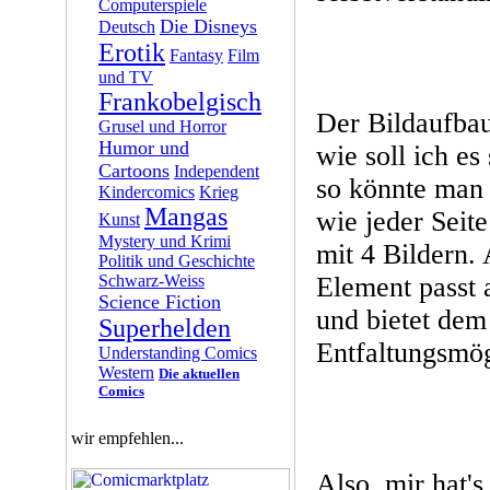
Computerspiele
Die Disneys
Deutsch
Erotik
Fantasy
Film
und TV
Frankobelgisch
Der Bildaufbau 
Grusel und Horror
Humor und
wie soll ich es
Cartoons
Independent
so könnte man 
Kindercomics
Krieg
Mangas
wie jeder Seite
Kunst
Mystery und Krimi
mit 4 Bildern. 
Politik und Geschichte
Schwarz-Weiss
Element passt 
Science Fiction
und bietet dem
Superhelden
Entfaltungsmög
Understanding Comics
Western
Die aktuellen
Comics
wir empfehlen...
Also, mir hat's