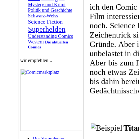
Mystery und Krimi
ich den Comic 
Politik und Geschichte
Film interessie
Schwarz-Weiss
Science Fiction
noch. Science 
Superhelden
Zeichentrick si
Understanding Comics
Western
Die aktuellen
Gründe. Aber i
Comics
unbelastet in d
wir empfehlen...
Aber bis zum Fi
noch etwas Zeit
bis dahin berei
Gedächtnissch
Tita
Der Sammler.eu