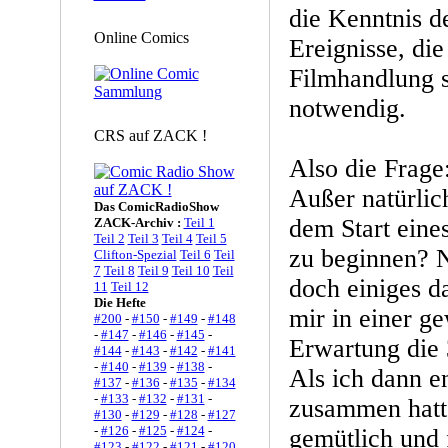
die Kenntnis d
Online Comics
Ereignisse, die
Filmhandlung s
notwendig.
CRS auf ZACK !
Also die Frage:
Außer natürlic
Das ComicRadioShow
dem Start eine
ZACK-Archiv :
Teil 1
Teil 2
Teil 3
Teil 4
Teil 5
zu beginnen? N
Clifton-Spezial
Teil 6
Teil
7
Teil 8
Teil 9
Teil 10
Teil
doch einiges d
11
Teil 12
Die Hefte
mir in einer g
#200
-
#150
-
#149
-
#148
-
#147
-
#146
-
#145
-
Erwartung die 
#144
-
#143
-
#142
-
#141
-
#140
-
#139
-
#138
-
Als ich dann en
#137
-
#136
-
#135
-
#134
-
#133
-
#132
-
#131
-
zusammen hatte
#130
-
#129
-
#128
-
#127
-
#126
-
#125
-
#124
-
gemütlich und 
#123
-
#122
-
#121
-
#120