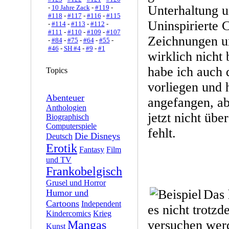
Unterhaltung u
-
10 Jahre Zack
-
#119
-
#118
-
#117
-
#116
-
#115
Uninspirierte 
-
#114
-
#113
-
#112
-
#111
-
#110
-
#109
-
#107
Zeichnungen un
-
#84
-
#75
-
#64
-
#55
-
#46
-
SH #4
-
#9
-
#1
wirklich nicht 
habe ich auch 
Topics
vorliegen und 
Abenteuer
angefangen, ab
Anthologien
jetzt nicht üb
Biographisch
Computerspiele
fehlt.
Die Disneys
Deutsch
Erotik
Fantasy
Film
und TV
Frankobelgisch
Grusel und Horror
Das 
Humor und
Cartoons
Independent
es nicht trotz
Kindercomics
Krieg
versuchen werd
Mangas
Kunst