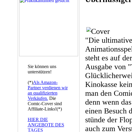
"Die ultimativ
Animationsspek
steht es auf de
Ausgabe von "T
Sie können uns
unterstützen!
Glücklicherwei
(*)
Als Amazon-
Kinokasse kein
Partner verdienen wir
man den Comic 
an qualifizierten
Verkäufen.
Die
denn wenn das 
Comic-Cover sind
Affiliate-Links!(*)
einen Besuch d
stünde der Flop
HIER DIE
ANGEBOTE DES
auch zum Verst
TAGES