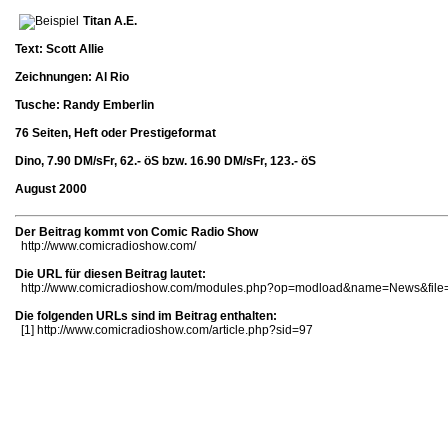
Titan A.E.
Text: Scott Allie
Zeichnungen: Al Rio
Tusche: Randy Emberlin
76 Seiten, Heft oder Prestigeformat
Dino, 7.90 DM/sFr, 62.- öS bzw. 16.90 DM/sFr, 123.- öS
August 2000
Der Beitrag kommt von Comic Radio Show
http://www.comicradioshow.com/
Die URL für diesen Beitrag lautet:
http://www.comicradioshow.com/modules.php?op=modload&name=News&file=
Die folgenden URLs sind im Beitrag enthalten:
[1]
http://www.comicradioshow.com/article.php?sid=97