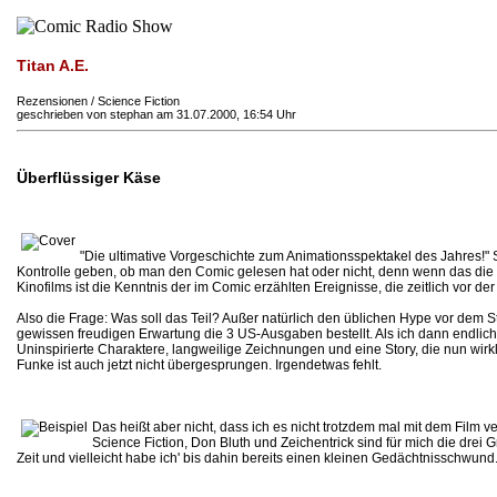
Titan A.E.
Rezensionen / Science Fiction
geschrieben von stephan am 31.07.2000, 16:54 Uhr
Überflüssiger Käse
"Die ultimative Vorgeschichte zum Animationsspektakel des Jahres!" S
Kontrolle geben, ob man den Comic gelesen hat oder nicht, denn wenn das die 
Kinofilms ist die Kenntnis der im Comic erzählten Ereignisse, die zeitlich vor d
Also die Frage: Was soll das Teil? Außer natürlich den üblichen Hype vor dem S
gewissen freudigen Erwartung die 3 US-Ausgaben bestellt. Als ich dann endlich 
Uninspirierte Charaktere, langweilige Zeichnungen und eine Story, die nun wir
Funke ist auch jetzt nicht übergesprungen. Irgendetwas fehlt.
Das heißt aber nicht, dass ich es nicht trotzdem mal mit dem Film v
Science Fiction, Don Bluth und Zeichentrick sind für mich die drei 
Zeit und vielleicht habe ich' bis dahin bereits einen kleinen Gedächtnisschwund.