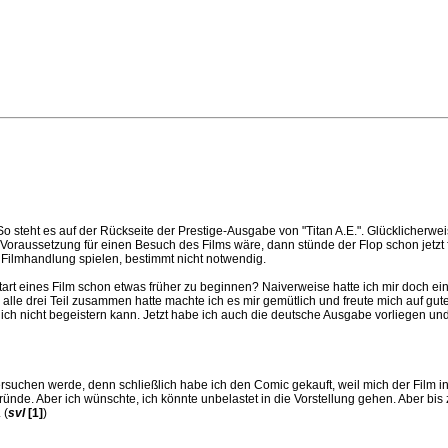
o steht es auf der Rückseite der Prestige-Ausgabe von "Titan A.E.". Glücklicherwe
Voraussetzung für einen Besuch des Films wäre, dann stünde der Flop schon jetzt
er Filmhandlung spielen, bestimmt nicht notwendig.
tart eines Film schon etwas früher zu beginnen? Naiverweise hatte ich mir doch ei
alle drei Teil zusammen hatte machte ich es mir gemütlich und freute mich auf gut
klich nicht begeistern kann. Jetzt habe ich auch die deutsche Ausgabe vorliegen 
ersuchen werde, denn schließlich habe ich den Comic gekauft, weil mich der Film in
Gründe. Aber ich wünschte, ich könnte unbelastet in die Vorstellung gehen. Aber bis 
 (
svl
[1]
)