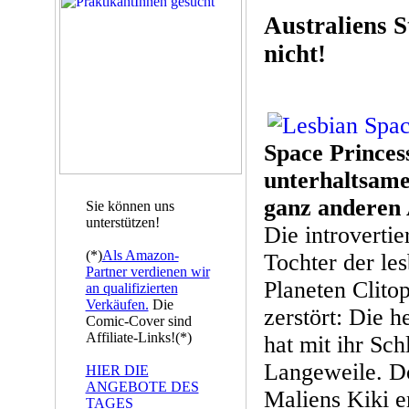
Australiens St
nicht!
Space Princess
unterhaltsame
ganz anderen 
Sie können uns
unterstützen!
Die introvertie
(*)
Als Amazon-
Tochter der le
Partner verdienen wir
Planeten Clito
an qualifizierten
Verkäufen.
Die
zerstört: Die 
Comic-Cover sind
Affiliate-Links!(*)
hat mit ihr Sch
Langeweile. Do
HIER DIE
ANGEBOTE DES
Maliens Kiki e
TAGES