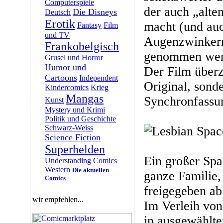
Computerspiele
der auch „alt
Die Disneys
Deutsch
Erotik
macht (und auc
Fantasy
Film
und TV
Augenzwinkern
Frankobelgisch
genommen wer
Grusel und Horror
Humor und
Der Film überz
Cartoons
Independent
Original, sond
Kindercomics
Krieg
Mangas
Synchronfassu
Kunst
Mystery und Krimi
Politik und Geschichte
Schwarz-Weiss
Science Fiction
Superhelden
Ein großer Spaß
Understanding Comics
Western
Die aktuellen
ganze Familie, 
Comics
freigegeben ab
wir empfehlen...
Im Verleih von
in ausgewählt