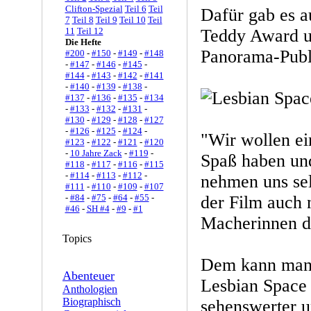
Clifton-Spezial
Teil 6
Teil
Dafür gab es a
7
Teil 8
Teil 9
Teil 10
Teil
11
Teil 12
Teddy Award u
Die Hefte
Panorama-Publ
#200
-
#150
-
#149
-
#148
-
#147
-
#146
-
#145
-
#144
-
#143
-
#142
-
#141
-
#140
-
#139
-
#138
-
#137
-
#136
-
#135
-
#134
-
#133
-
#132
-
#131
-
#130
-
#129
-
#128
-
#127
-
#126
-
#125
-
#124
-
"Wir wollen ei
#123
-
#122
-
#121
-
#120
-
10 Jahre Zack
-
#119
-
Spaß haben un
#118
-
#117
-
#116
-
#115
-
#114
-
#113
-
#112
-
nehmen uns selb
#111
-
#110
-
#109
-
#107
-
#84
-
#75
-
#64
-
#55
-
der Film auch 
#46
-
SH #4
-
#9
-
#1
Macherinnen d
Topics
Dem kann man 
Abenteuer
Lesbian Space P
Anthologien
Biographisch
sehenswerter 