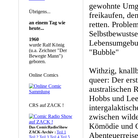
gewohnte Umge
Übrigens...
freikaufen, de
an einem Tag wie
retten. Problem
heute...
Selbstbewusts
1960
Lebensumgebun
wurde Ralf König
(u.a. Zeichner "Der
"Bubble"
Bewegte Mann")
geboren.
Withzig, knall
Online Comics
queer: Der erst
australischen
Hobbs und Leel
CRS auf ZACK !
intergalaktisch
zwischen wilde
Kömödie und 
Das ComicRadioShow
ZACK-Archiv :
Teil 1
Abenteuerreise
Teil 2
Teil 3
Teil 4
Teil 5