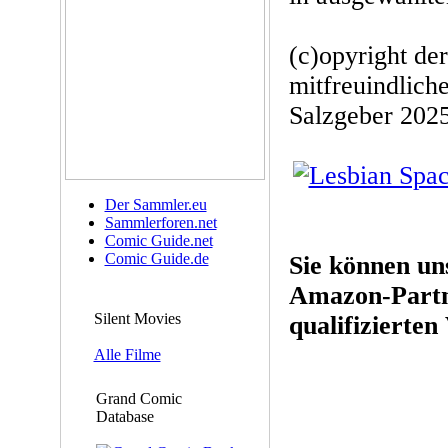
(c)opyright de
mitfreuindlic
Salzgeber 202
Der Sammler.eu
Sammlerforen.net
Comic Guide.net
Comic Guide.de
Sie können un
Amazon-Partn
Silent Movies
qualifizierten
Alle Filme
Grand Comic
Database