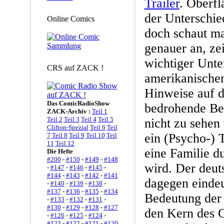
Trailer
. Oberfl
der Unterschied
Online Comics
doch schaut ma
genauer an, zei
wichtiger Unte
CRS auf ZACK !
amerikanischen
Hinweise auf d
Das ComicRadioShow
bedrohende B
ZACK-Archiv :
Teil 1
Teil 2
Teil 3
Teil 4
Teil 5
nicht zu sehen 
Clifton-Spezial
Teil 6
Teil
ein (Psycho-) T
7
Teil 8
Teil 9
Teil 10
Teil
11
Teil 12
eine Familie d
Die Hefte
#200
-
#150
-
#149
-
#148
wird. Der deuts
-
#147
-
#146
-
#145
-
#144
-
#143
-
#142
-
#141
dagegen eindeut
-
#140
-
#139
-
#138
-
#137
-
#136
-
#135
-
#134
Bedeutung der
-
#133
-
#132
-
#131
-
#130
-
#129
-
#128
-
#127
den Kern des 
-
#126
-
#125
-
#124
-
#123
-
#122
-
#121
-
#120