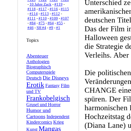
Unterschied ze
-
10 Jahre Zack
-
#119
-
#118
-
#117
-
#116
-
#115
amerikanischen
-
#114
-
#113
-
#112
-
deutschen Titel
#111
-
#110
-
#109
-
#107
-
#84
-
#75
-
#64
-
#55
-
Das der Film 
#46
-
SH #4
-
#9
-
#1
Halloween gesta
Topics
die Strategie 
Verleihs. Aber
Abenteuer
Anthologien
Biographisch
Die politische
Computerspiele
Die Disneys
Deutsch
Veränderunge
Erotik
Fantasy
Film
CHANGE eine i
und TV
Frankobelgisch
spüren. Der Fi
Grusel und Horror
harmonischen 
Humor und
Hochzeitstag d
Cartoons
Independent
Kindercomics
Krieg
(Diana Lane) 
Mangas
Kunst