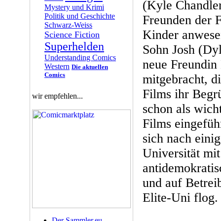
(Kyle Chandler
Mystery und Krimi
Politik und Geschichte
Freunden der F
Schwarz-Weiss
Kinder anwesen
Science Fiction
Superhelden
Sohn Josh (Dyl
Understanding Comics
neue Freundin
Western
Die aktuellen
Comics
mitgebracht, di
Films ihr Begr
wir empfehlen...
schon als wicht
Films eingeführ
sich nach einig
Universität mit
antidemokratis
und auf Betrei
Elite-Uni flog.
Der Sammler.eu