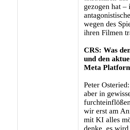
gezogen hat – 
antagonistisch
wegen des Spie
ihren Filmen tr
CRS: Was den
und den aktue
Meta Platfor
Peter Osteried:
aber in gewiss
furchteinflößen
wir erst am An
mit KI alles mö
denke, es wird