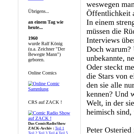
weswegen man 
Übrigens...
Öffentlichkeit 
In einem stre
an einem Tag wie
heute...
müssen die Rü
1960
Interviews übe
wurde Ralf König
Doch warum? U
(u.a. Zeichner "Der
Bewegte Mann")
unbekannte, ne
geboren.
Oder steckt m
Online Comics
die Stars von 
den sie alle nu
kennen? Und wa
Welt, in der si
CRS auf ZACK !
heimisch sind,
Das ComicRadioShow
Peter Osteried 
ZACK-Archiv :
Teil 1
Teil 2
Teil 3
Teil 4
Teil 5