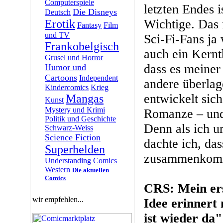
Computerspiele
letzten Endes i
Die Disneys
Deutsch
Wichtige. Das 
Erotik
Fantasy
Film
und TV
Sci-Fi-Fans ja
Frankobelgisch
auch ein Kern
Grusel und Horror
dass es meiner
Humor und
Cartoons
Independent
andere überlag
Kindercomics
Krieg
entwickelt sich
Mangas
Kunst
Mystery und Krimi
Romanze – und 
Politik und Geschichte
Denn als ich u
Schwarz-Weiss
Science Fiction
dachte ich, da
Superhelden
zusammenkom
Understanding Comics
Western
Die aktuellen
Comics
CRS: Mein er
wir empfehlen...
Idee erinnert
ist wieder da