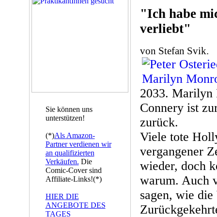
"Ich habe mi
verliebt"
von Stefan Svik.
2033. Marilyn 
Connery ist zu
Sie können uns
unterstützen!
zurück.
Viele tote Hol
(*)
Als Amazon-
Partner verdienen wir
vergangener Ze
an qualifizierten
Verkäufen.
Die
wieder, doch k
Comic-Cover sind
warum. Auch 
Affiliate-Links!(*)
sagen, wie die
HIER DIE
ANGEBOTE DES
Zurückgekehrte
TAGES