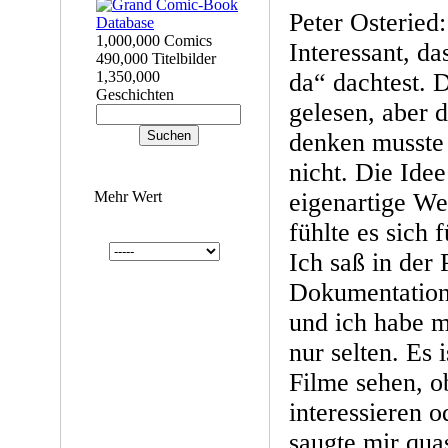
Peter Osteried:
1,000,000 Comics
Interessant, da
490,000 Titelbilder
1,350,000
da“ dachtest. 
Geschichten
gelesen, aber 
denken musste 
nicht. Die Ide
Mehr Wert
eigenartige We
fühlte es sich 
Ich saß in der
Dokumentatio
und ich habe m
nur selten. Es i
Filme sehen, o
interessieren o
saugte mir qua