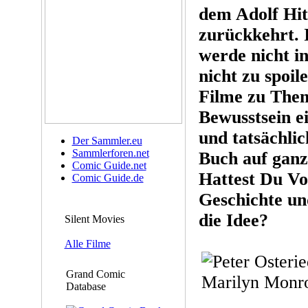
dem Adolf Hitl
zurückkehrt. 
werde nicht i
nicht zu spoil
Filme zu Them
Bewusstsein e
und tatsächli
Der Sammler.eu
Sammlerforen.net
Buch auf ganz
Comic Guide.net
Hattest Du Vo
Comic Guide.de
Geschichte un
die Idee?
Silent Movies
Alle Filme
Grand Comic
Database