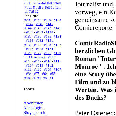
Journalist und,
Clifton-Spezial
Teil 6
Teil
7
Teil 8
Teil 9
Teil 10
Teil
vorweg, ein Ko
11
Teil 12
Die Hefte
gemeinsame Arb
#200
-
#150
-
#149
-
#148
-
#147
-
#146
-
#145
-
Comicreporter
#144
-
#143
-
#142
-
#141
-
#140
-
#139
-
#138
-
#137
-
#136
-
#135
-
#134
-
#133
-
#132
-
#131
-
ComicRadioSh
#130
-
#129
-
#128
-
#127
-
#126
-
#125
-
#124
-
herzlichen G
#123
-
#122
-
#121
-
#120
Roman "Inter
-
10 Jahre Zack
-
#119
-
#118
-
#117
-
#116
-
#115
Monroe" . Ich
-
#114
-
#113
-
#112
-
#111
-
#110
-
#109
-
#107
eine Story üb
-
#84
-
#75
-
#64
-
#55
-
#46
-
SH #4
-
#9
-
#1
Film und zu b
Werten. Was i
Topics
des Buchs?
Abenteuer
Anthologien
Peter Osteried:
Biographisch