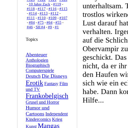
unterhaltsam. T
-
10 Jahre Zack
-
#119
-
#118
-
#117
-
#116
-
#115
trostlos wirke
-
#114
-
#113
-
#112
-
#111
-
#110
-
#109
-
#107
Lust darauf ha
-
#84
-
#75
-
#64
-
#55
-
#46
-
SH #4
-
#9
-
#1
verhalten. Ir
auf die Schlich
Topics
Obervampir zu
Abenteuer
geschickt. Das 
Anthologien
nicht, da er ih
Biographisch
Computerspiele
den Haufen wir
Die Disneys
Deutsch
sich wie ein e
Erotik
Fantasy
Film
und TV
habe. Dann kom
Frankobelgisch
Hilfe...
Grusel und Horror
Humor und
Cartoons
Independent
Kindercomics
Krieg
Mangas
Kunst