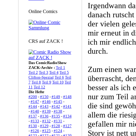
Irgendwann da
Online Comics
danach rutscht
der vielen gel
mir erneut in 
ich mir endlich
CRS auf ZACK !
durch.
Das ComicRadioShow
Zum einen war
ZACK-Archiv :
Teil 1
Teil 2
Teil 3
Teil 4
Teil 5
überrascht, de
Clifton-Spezial
Teil 6
Teil
7
Teil 8
Teil 9
Teil 10
Teil
besser als ich 
11
Teil 12
Die Hefte
nur zum Teil a
#200
-
#150
-
#149
-
#148
-
#147
-
#146
-
#145
-
die sind gewöh
#144
-
#143
-
#142
-
#141
-
#140
-
#139
-
#138
-
allem die ries
#137
-
#136
-
#135
-
#134
-
#133
-
#132
-
#131
-
gefallen mir ni
#130
-
#129
-
#128
-
#127
-
#126
-
#125
-
#124
-
Story ist nett 
#123
-
#122
-
#121
-
#120