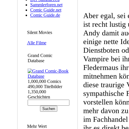
Sammlerforen.net
Comic Guide.net
Aber egal, sei e
Comic Guide.de
ist recht lustig
Andy damit auc
Silent Movies
einige nette Id
Alle Filme
Dienstboten od
Grand Comic
Vampire bei ih
Database
Fledermaus ihr
mitnehmen kön
1,000,000 Comics
diese traurige
490,000 Titelbilder
1,350,000
sympathische F
Geschichten
vorstellen kön
mehr davon zu 
im Fachhandel 
Mehr Wert
ihr es direkt b