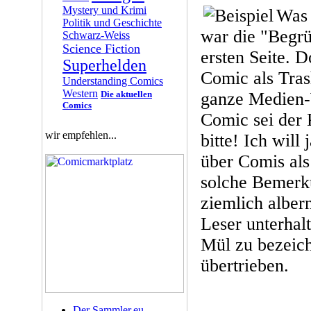
Mystery und Krimi
Was 
Politik und Geschichte
war die "Begr
Schwarz-Weiss
Science Fiction
ersten Seite. D
Superhelden
Comic als Tras
Understanding Comics
Western
Die aktuellen
ganze Medien-
Comics
Comic sei der 
wir empfehlen...
bitte! Ich will 
über Comis als
solche Bemerk
ziemlich albern
Leser unterhalt
Mül zu bezeich
übertrieben.
Der Sammler.eu