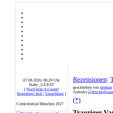
Rezensionen
:
T
07.08.2026, 06:20 Uhr
Hallo _GUEST
geschrieben von
stephan
[
Noch kein Account?
Aufrufe)
Registriere dich
|
Anmeldung
]
(*)
Comicfestival München 2027
Trauriger Va