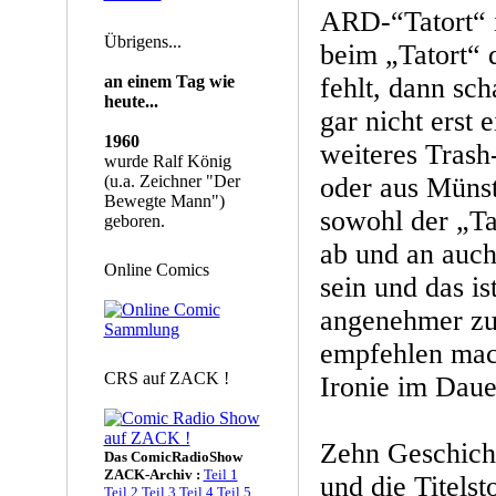
ARD-“Tatort“ i
Übrigens...
beim „Tatort“ 
an einem Tag wie
fehlt, dann sch
heute...
gar nicht erst e
1960
weiteres Trash
wurde Ralf König
(u.a. Zeichner "Der
oder aus Münst
Bewegte Mann")
sowohl der „Ta
geboren.
ab und an auch
Online Comics
sein und das is
angenehmer zu
empfehlen mac
CRS auf ZACK !
Ironie im Daue
Zehn Geschicht
Das ComicRadioShow
ZACK-Archiv :
Teil 1
und die Titels
Teil 2
Teil 3
Teil 4
Teil 5