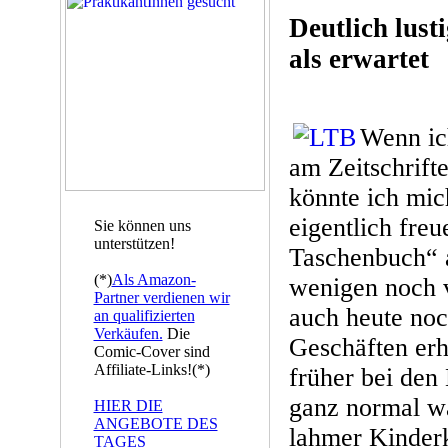
Deutlich lust
als erwartet
Wenn ic
am Zeitschrift
könnte ich mic
eigentlich freu
Sie können uns
unterstützen!
Taschenbuch“ a
(*)
Als Amazon-
wenigen noch 
Partner verdienen wir
auch heute noc
an qualifizierten
Verkäufen.
Die
Geschäften erhä
Comic-Cover sind
Affiliate-Links!(*)
früher bei de
ganz normal wa
HIER DIE
ANGEBOTE DES
lahmer Kinder
TAGES