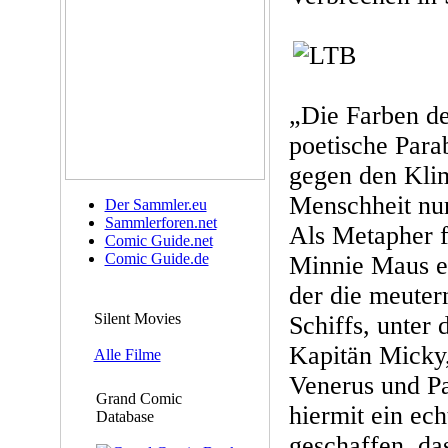
„Die Farben de
poetische Para
gegen den Kli
Menschheit nur
Der Sammler.eu
Sammlerforen.net
Als Metapher f
Comic Guide.net
Comic Guide.de
Minnie Maus e
der die meuter
Silent Movies
Schiffs, unte
Kapitän Micky,
Alle Filme
Venerus und P
Grand Comic
hiermit ein ec
Database
geschaffen, da