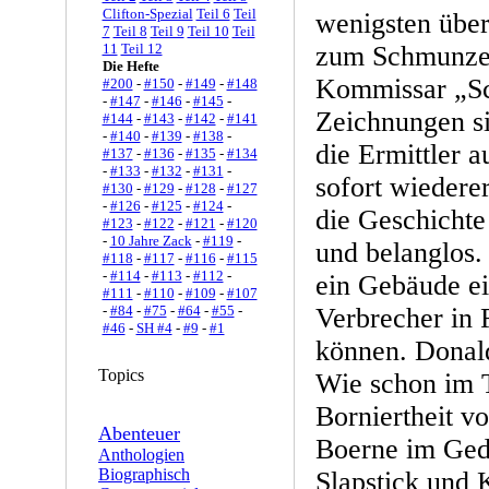
Clifton-Spezial
Teil 6
Teil
wenigsten über
7
Teil 8
Teil 9
Teil 10
Teil
11
Teil 12
zum Schmunzel
Die Hefte
Kommissar „Sc
#200
-
#150
-
#149
-
#148
-
#147
-
#146
-
#145
-
Zeichnungen si
#144
-
#143
-
#142
-
#141
-
#140
-
#139
-
#138
-
die Ermittler 
#137
-
#136
-
#135
-
#134
-
#133
-
#132
-
#131
-
sofort wiederer
#130
-
#129
-
#128
-
#127
-
#126
-
#125
-
#124
-
die Geschichte
#123
-
#122
-
#121
-
#120
-
10 Jahre Zack
-
#119
-
und belanglos.
#118
-
#117
-
#116
-
#115
-
#114
-
#113
-
#112
-
ein Gebäude ei
#111
-
#110
-
#109
-
#107
-
#84
-
#75
-
#64
-
#55
-
Verbrecher in
#46
-
SH #4
-
#9
-
#1
können. Donald
Topics
Wie schon im T
Borniertheit v
Abenteuer
Boerne im Gedä
Anthologien
Biographisch
Slapstick und 