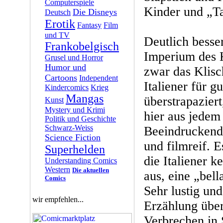
Computerspiele
Kinder und „Ta
Die Disneys
Deutsch
Erotik
Fantasy
Film
und TV
Deutlich besse
Frankobelgisch
Imperium des K
Grusel und Horror
Humor und
zwar das Klisc
Cartoons
Independent
Italiener für g
Kindercomics
Krieg
Mangas
überstrapaziert
Kunst
Mystery und Krimi
hier aus jedem
Politik und Geschichte
Schwarz-Weiss
Beeindruckend 
Science Fiction
und filmreif. E
Superhelden
die Italiener k
Understanding Comics
Western
Die aktuellen
aus, eine „bel
Comics
Sehr lustig un
wir empfehlen...
Erzählung über
Verbrechen in 