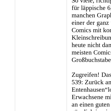
So viele, rich
für läppische 
manchen Graph
einer der ganz
Comics mit kor
Kleinschreibun
heute nicht da
meisten Comics
Großbuchstabe
Zugreifen! Da
539: Zurück am
Entenhausen“loh
Erwachsene mi
an einen guten