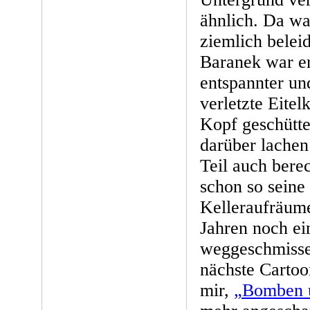
ähnlich. Da wa
ziemlich belei
Baranek war er
entspannter un
verletzte Eitel
Kopf geschütte
darüber lachen
Teil auch berec
schon so seine
Kelleraufräume
Jahren noch ei
weggeschmissen
nächste Carto
mir,
„Bomben 