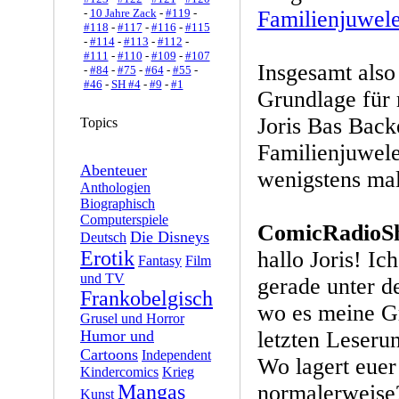
-
10 Jahre Zack
-
#119
-
Familienjuwel
#118
-
#117
-
#116
-
#115
-
#114
-
#113
-
#112
-
#111
-
#110
-
#109
-
#107
Insgesamt also
-
#84
-
#75
-
#64
-
#55
-
#46
-
SH #4
-
#9
-
#1
Grundlage für
Joris Bas Back
Topics
Familienjuwele
Abenteuer
wenigstens mal
Anthologien
Biographisch
Computerspiele
ComicRadioS
Die Disneys
Deutsch
Erotik
hallo Joris! I
Fantasy
Film
und TV
gerade unter d
Frankobelgisch
wo es meine Gr
Grusel und Horror
Humor und
letzten Leseru
Cartoons
Independent
Wo lagert eue
Kindercomics
Krieg
Mangas
normalerweise
Kunst