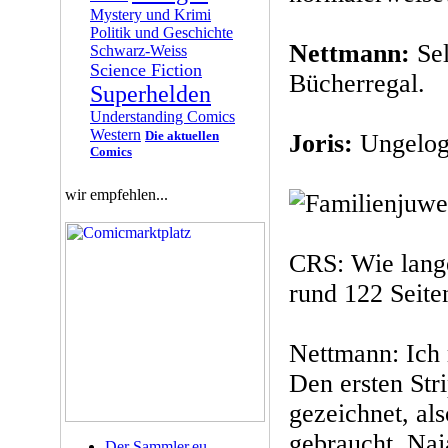
Mystery und Krimi
Politik und Geschichte
Nettmann:
Sel
Schwarz-Weiss
Science Fiction
Bücherregal.
Superhelden
Understanding Comics
Western
Die aktuellen
Joris:
Ungelog
Comics
wir empfehlen...
CRS: Wie lange
rund 122 Seite
Nettmann: Ich
Den ersten Stri
gezeichnet, als
gebraucht. Naja
Der Sammler.eu