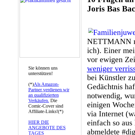
Joris Bas Ba
NETTMANN nic
ich). Einer me
vor ewigen Zei
weniger verris
Sie können uns
unterstützen!
bei Künstler z
(*)
Als Amazon-
Gedächtnis haft
Partner verdienen wir
notwendig, wur
an qualifizierten
Verkäufen.
Die
einigen Wochen
Comic-Cover sind
Affiliate-Links!(*)
via Internet (
einfach so aus
HIER DIE
ANGEBOTE DES
abmeldete #dig
TAGES