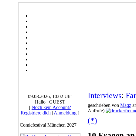
Interviews
:
Fa
09.08.2026, 10:02 Uhr
Hallo _GUEST
geschrieben von
Maqz
am
[
Noch kein Account?
Aufrufe)
Registriere dich
|
Anmeldung
]
(*)
Comicfestival München 2027
10 Fragen 