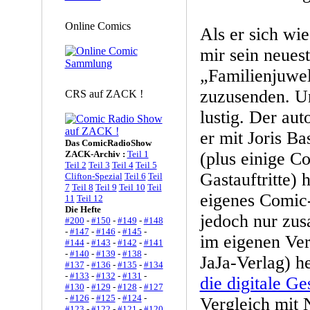
Online Comics
Als er sich wi
mir sein neues
„Familienjuwe
zuzusenden. Und
CRS auf ZACK !
lustig. Der au
er mit Joris B
Das ComicRadioShow
ZACK-Archiv :
Teil 1
(plus einige C
Teil 2
Teil 3
Teil 4
Teil 5
Gastauftritte)
Clifton-Spezial
Teil 6
Teil
7
Teil 8
Teil 9
Teil 10
Teil
eigenes Comic-
11
Teil 12
Die Hefte
jedoch nur zu
#200
-
#150
-
#149
-
#148
-
#147
-
#146
-
#145
-
im eigenen Ver
#144
-
#143
-
#142
-
#141
-
#140
-
#139
-
#138
-
JaJa-Verlag) h
#137
-
#136
-
#135
-
#134
-
#133
-
#132
-
#131
-
die digitale G
#130
-
#129
-
#128
-
#127
-
#126
-
#125
-
#124
-
Vergleich m
#123
-
#122
-
#121
-
#120