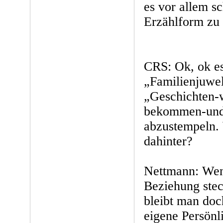
es vor allem s
Erzählform zu 
CRS: Ok, ok es
„Familienjuwel
„Geschichten-
bekommen-und
abzustempeln. 
dahinter?
Nettmann: Wen
Beziehung steck
bleibt man doc
eigene Persönl