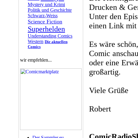
Mystery und Krimi
Drucken & Gem
Politik und Geschichte
Unter den Epis
Schwarz-Weiss
Science Fiction
einen Link mit
Superhelden
Understanding Comics
Western
Die aktuellen
Es wäre schön,
Comics
Comic anschau
wir empfehlen...
oder eine Erwä
großartig.
Viele Grüße
Robert
ComicRadioSh
Der Sammler.eu