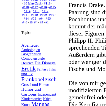
-
10 Jahre Zack
-
#119
-
Francis Drake.
#118
-
#117
-
#116
-
#115
Paarung sind d
-
#114
-
#113
-
#112
-
#111
-
#110
-
#109
-
#107
Pocahontas und
-
#84
-
#75
-
#64
-
#55
-
#46
-
SH #4
-
#9
-
#1
kommt der mäch
dieser Figuren
Topics
Philipp II. Phi
Abenteuer
sprechenden T
Anthologien
Außerdem gibt
Biographisch
Computerspiele
oder weniger 
Die Disneys
Deutsch
Erotik
Fische und Mon
Fantasy
Film
und TV
Frankobelgisch
Die von mir ge
Grusel und Horror
Humor und
modifizierten B
Cartoons
Independent
gemeinfrei ode
Kindercomics
Krieg
Mangas
Die Kernfigure
Kunst