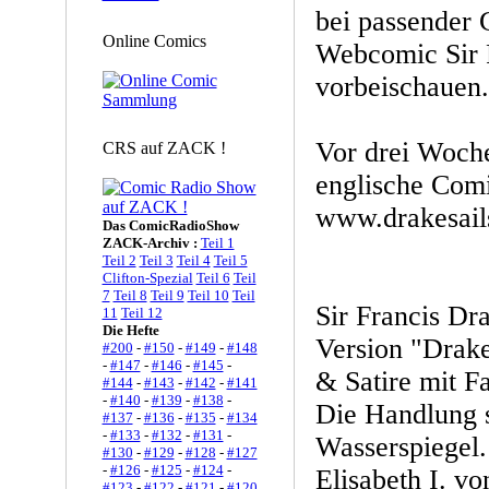
bei passender 
Online Comics
Webcomic Sir 
vorbeischauen.
Vor drei Woche
CRS auf ZACK !
englische Comic
www.drakesail
Das ComicRadioShow
ZACK-Archiv :
Teil 1
Teil 2
Teil 3
Teil 4
Teil 5
Clifton-Spezial
Teil 6
Teil
7
Teil 8
Teil 9
Teil 10
Teil
Sir Francis Dr
11
Teil 12
Die Hefte
Version "Drake
#200
-
#150
-
#149
-
#148
-
#147
-
#146
-
#145
-
& Satire mit F
#144
-
#143
-
#142
-
#141
-
#140
-
#139
-
#138
-
Die Handlung s
#137
-
#136
-
#135
-
#134
-
#133
-
#132
-
#131
-
Wasserspiegel.
#130
-
#129
-
#128
-
#127
-
#126
-
#125
-
#124
-
Elisabeth I. vo
#123
-
#122
-
#121
-
#120