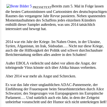
Bereits zum 5. Mal in Folge lassen
PRESSETEXT
die besten Cartoonistinnen und Cartoonisten des deutschsprachigen
Raumes das vergangene Jahr Revue passieren. Neben spannenden
Momentaufnahmen des Schaffens jedes einzelnen Künstlers
enthüllt dieser Sampler außerdem, was uns 2014 tatsächlich
interessiert und bewegt hat.
2014 war ein Jahr der Kriege. Im Nahen Osten, in der Ukraine,
Syrien, Afganistan, im Irak, Südsudan…. Nicht nur diese Kriege,
auch die die Hilflosigkeit der Politik und schwer durchschaubare
Berichterstattung stellten alles andere in den Schatten!
Außer EBOLA vielleicht und dabei vor allem die Angst, der
tobringende Virus könnte sich über Afrika hinaus verbreiten.
Aber 2014 war mehr als Angst und Schrecken.
Es war das Jahr einer unglaublichen ADAC-Pannenserie, der
Einführung der Frauenquote beim Steuerhinterziehen durch Alice
Schwarzer, des Siegeszuges von Europagegnern ins Europäische
Parlament…. Und natürlich auch ein Jahr, in dem der Zeitgeist
unbeirrbar voranschritt und der Humor sich nicht unterkriegen ließ!