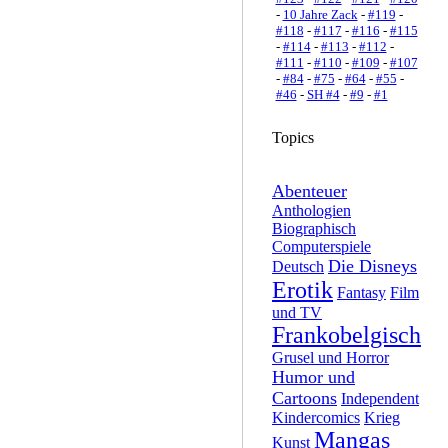
-
10 Jahre Zack
-
#119
-
#118
-
#117
-
#116
-
#115
-
#114
-
#113
-
#112
-
#111
-
#110
-
#109
-
#107
-
#84
-
#75
-
#64
-
#55
-
#46
-
SH #4
-
#9
-
#1
Topics
Abenteuer
Anthologien
Biographisch
Computerspiele
Die Disneys
Deutsch
Erotik
Fantasy
Film
und TV
Frankobelgisch
Grusel und Horror
Humor und
Cartoons
Independent
Kindercomics
Krieg
Mangas
Kunst