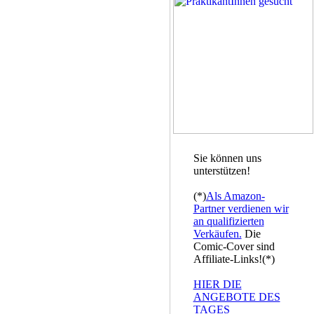
Sie können uns
unterstützen!
(*)
Als Amazon-
Partner verdienen wir
an qualifizierten
Verkäufen.
Die
Comic-Cover sind
Affiliate-Links!(*)
HIER DIE
ANGEBOTE DES
TAGES