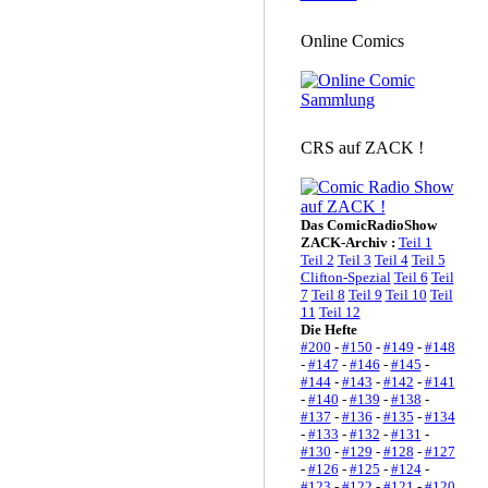
Online Comics
CRS auf ZACK !
Das ComicRadioShow
ZACK-Archiv :
Teil 1
Teil 2
Teil 3
Teil 4
Teil 5
Clifton-Spezial
Teil 6
Teil
7
Teil 8
Teil 9
Teil 10
Teil
11
Teil 12
Die Hefte
#200
-
#150
-
#149
-
#148
-
#147
-
#146
-
#145
-
#144
-
#143
-
#142
-
#141
-
#140
-
#139
-
#138
-
#137
-
#136
-
#135
-
#134
-
#133
-
#132
-
#131
-
#130
-
#129
-
#128
-
#127
-
#126
-
#125
-
#124
-
#123
-
#122
-
#121
-
#120