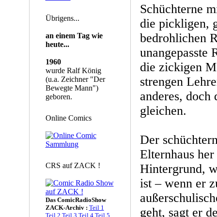
Schüchterne mi
Übrigens...
die pickligen, 
bedrohlichen R
an einem Tag wie
heute...
unangepasste R
1960
die zickigen Mä
wurde Ralf König
strengen Lehre
(u.a. Zeichner "Der
Bewegte Mann")
anderes, doch 
geboren.
gleichen.
Online Comics
Der schüchter
Elternhaus her 
CRS auf ZACK !
Hintergrund, w
ist – wenn er 
außerschulisch
Das ComicRadioShow
ZACK-Archiv :
Teil 1
geht, sagt er 
Teil 2
Teil 3
Teil 4
Teil 5