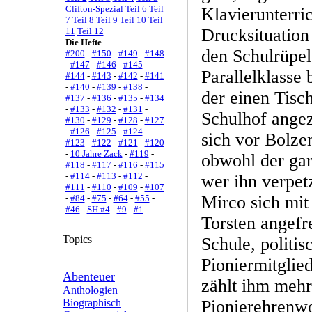
Clifton-Spezial
Teil 6
Teil
Klavierunterric
7
Teil 8
Teil 9
Teil 10
Teil
Drucksituation
11
Teil 12
Die Hefte
den Schulrüpel
#200
-
#150
-
#149
-
#148
-
#147
-
#146
-
#145
-
Parallelklasse 
#144
-
#143
-
#142
-
#141
-
#140
-
#139
-
#138
-
der einen Tisc
#137
-
#136
-
#135
-
#134
-
#133
-
#132
-
#131
-
Schulhof angez
#130
-
#129
-
#128
-
#127
-
#126
-
#125
-
#124
-
sich vor Bolze
#123
-
#122
-
#121
-
#120
-
10 Jahre Zack
-
#119
-
obwohl der gar
#118
-
#117
-
#116
-
#115
-
#114
-
#113
-
#112
-
wer ihn verpetz
#111
-
#110
-
#109
-
#107
Mirco sich mit
-
#84
-
#75
-
#64
-
#55
-
#46
-
SH #4
-
#9
-
#1
Torsten angefr
Topics
Schule, politis
Pioniermitglie
Abenteuer
zählt ihm mehr
Anthologien
Biographisch
Pionierehrenwo