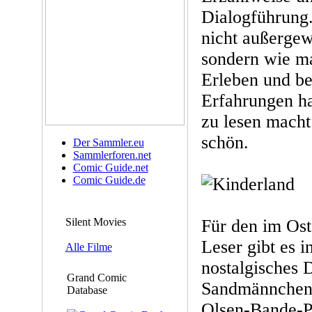
Dialogführung
nicht außergew
sondern wie ma
Erleben und b
Erfahrungen ha
zu lesen macht
schön.
Der Sammler.eu
Sammlerforen.net
Comic Guide.net
Comic Guide.de
Silent Movies
Für den im Os
Leser gibt es i
Alle Filme
nostalgisches 
Grand Comic
Sandmännchen,
Database
Olsen-Bande-Po