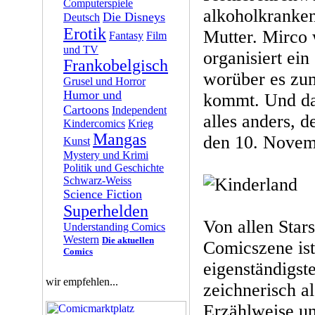
Computerspiele
alkoholkranken
Die Disneys
Deutsch
Erotik
Mutter. Mirco 
Fantasy
Film
und TV
organisiert ein
Frankobelgisch
worüber es zum
Grusel und Horror
Humor und
kommt. Und d
Cartoons
Independent
alles anders, d
Kindercomics
Krieg
Mangas
den 10. Novemb
Kunst
Mystery und Krimi
Politik und Geschichte
Schwarz-Weiss
Science Fiction
Superhelden
Von allen Star
Understanding Comics
Western
Die aktuellen
Comicszene is
Comics
eigenständigste
wir empfehlen...
zeichnerisch al
Erzählweise un