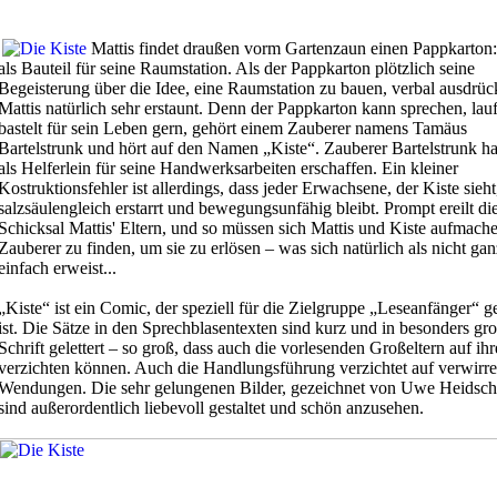
Mattis findet draußen vorm Gartenzaun einen Pappkarton:
als Bauteil für seine Raumstation. Als der Pappkarton plötzlich seine
Begeisterung über die Idee, eine Raumstation zu bauen, verbal ausdrückt
Mattis natürlich sehr erstaunt. Denn der Pappkarton kann sprechen, lau
bastelt für sein Leben gern, gehört einem Zauberer namens Tamäus
Bartelstrunk und hört auf den Namen „Kiste“. Zauberer Bartelstrunk ha
als Helferlein für seine Handwerksarbeiten erschaffen. Ein kleiner
Kostruktionsfehler ist allerdings, dass jeder Erwachsene, der Kiste sieht,
salzsäulengleich erstarrt und bewegungsunfähig bleibt. Prompt ereilt di
Schicksal Mattis' Eltern, und so müssen sich Mattis und Kiste aufmach
Zauberer zu finden, um sie zu erlösen – was sich natürlich als nicht gan
einfach erweist...
„Kiste“ ist ein Comic, der speziell für die Zielgruppe „Leseanfänger“ 
ist. Die Sätze in den Sprechblasentexten sind kurz und in besonders gr
Schrift gelettert – so groß, dass auch die vorlesenden Großeltern auf ihr
verzichten können. Auch die Handlungsführung verzichtet auf verwirr
Wendungen. Die sehr gelungenen Bilder, gezeichnet von Uwe Heidschö
sind außerordentlich liebevoll gestaltet und schön anzusehen.