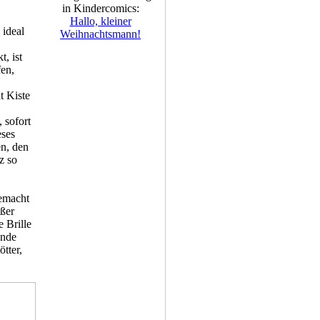
in Kindercomics:
Hallo, kleiner
 ideal
Weihnachtsmann!
, ist
fen,
t Kiste
 sofort
eses
en, den
z so
gemacht
oßer
e Brille
ende
tter,