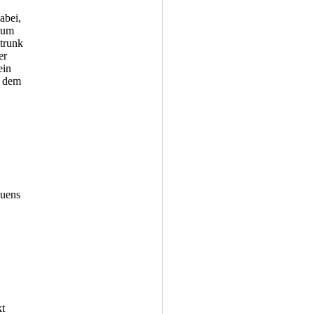
abei,
Zum
trunk
er
ein
s dem
auens
t