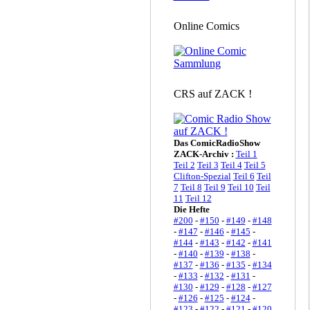
Online Comics
CRS auf ZACK !
Das ComicRadioShow
ZACK-Archiv :
Teil 1
Teil 2
Teil 3
Teil 4
Teil 5
Clifton-Spezial
Teil 6
Teil
7
Teil 8
Teil 9
Teil 10
Teil
11
Teil 12
Die Hefte
#200
-
#150
-
#149
-
#148
-
#147
-
#146
-
#145
-
#144
-
#143
-
#142
-
#141
-
#140
-
#139
-
#138
-
#137
-
#136
-
#135
-
#134
-
#133
-
#132
-
#131
-
#130
-
#129
-
#128
-
#127
-
#126
-
#125
-
#124
-
#123
-
#122
-
#121
-
#120