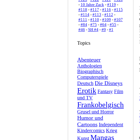
-
10 Jahre Zack
-
#119
-
#118
-
#117
-
#116
-
#115
-
#114
-
#113
-
#112
-
#111
-
#110
-
#109
-
#107
-
#84
-
#75
-
#64
-
#55
-
#46
-
SH #4
-
#9
-
#1
Topics
Abenteuer
Anthologien
Biographisch
Computerspiele
Die Disneys
Deutsch
Erotik
Fantasy
Film
und TV
Frankobelgisch
Grusel und Horror
Humor und
Cartoons
Independent
Kindercomics
Krieg
Mangas
Kunst