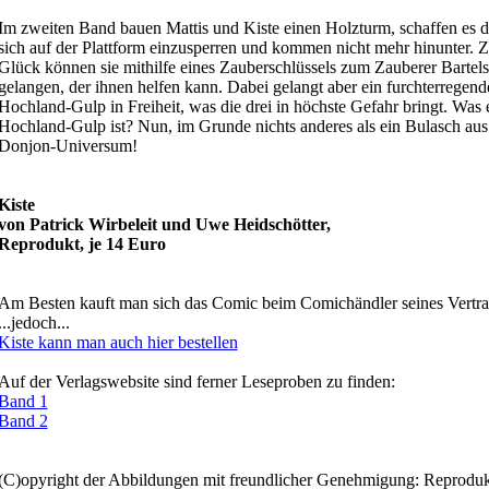
Im zweiten Band bauen Mattis und Kiste einen Holzturm, schaffen es d
sich auf der Plattform einzusperren und kommen nicht mehr hinunter. 
Glück können sie mithilfe eines Zauberschlüssels zum Zauberer Bartels
gelangen, der ihnen helfen kann. Dabei gelangt aber ein furchterregend
Hochland-Gulp in Freiheit, was die drei in höchste Gefahr bringt. Was 
Hochland-Gulp ist? Nun, im Grunde nichts anderes als ein Bulasch au
Donjon-Universum!
Kiste
von Patrick Wirbeleit und Uwe Heidschötter,
Reprodukt, je 14 Euro
Am Besten kauft man sich das Comic beim Comichändler seines Vertr
...jedoch...
Kiste kann man auch hier bestellen
Auf der Verlagswebsite sind ferner Leseproben zu finden:
Band 1
Band 2
(C)opyright der Abbildungen mit freundlicher Genehmigung: Reproduk