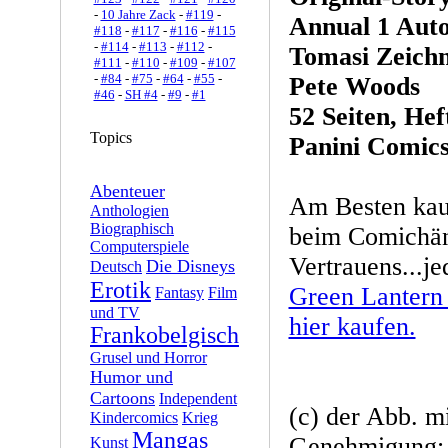
-
10 Jahre Zack
-
#119
-
Annual 1 Auto
#118
-
#117
-
#116
-
#115
-
#114
-
#113
-
#112
-
Tomasi Zeichn
#111
-
#110
-
#109
-
#107
-
#84
-
#75
-
#64
-
#55
-
Pete Woods
#46
-
SH #4
-
#9
-
#1
52 Seiten, Hef
Topics
Panini Comics
Abenteuer
Am Besten kau
Anthologien
Biographisch
beim Comichän
Computerspiele
Vertrauens...je
Die Disneys
Deutsch
Erotik
Green Lantern
Fantasy
Film
und TV
hier kaufen.
Frankobelgisch
Grusel und Horror
Humor und
Cartoons
Independent
(c) der Abb. mi
Kindercomics
Krieg
Mangas
Genehmigung: 
Kunst