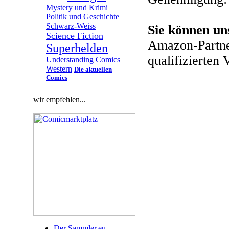
Mystery und Krimi
Politik und Geschichte
Schwarz-Weiss
Sie können un
Science Fiction
Amazon-Partne
Superhelden
qualifizierten 
Understanding Comics
Western
Die aktuellen
Comics
wir empfehlen...
Der Sammler.eu