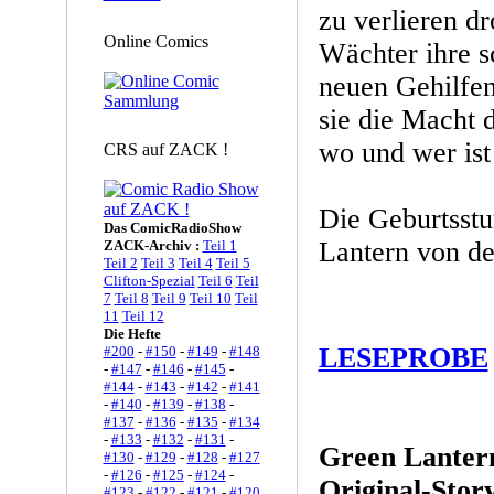
zu verlieren d
Online Comics
Wächter ihre 
neuen Gehilfe
sie die Macht d
wo und wer ist
CRS auf ZACK !
Die Geburtsstu
Das ComicRadioShow
Lantern von de
ZACK-Archiv :
Teil 1
Teil 2
Teil 3
Teil 4
Teil 5
Clifton-Spezial
Teil 6
Teil
7
Teil 8
Teil 9
Teil 10
Teil
11
Teil 12
Die Hefte
LESEPROBE
#200
-
#150
-
#149
-
#148
-
#147
-
#146
-
#145
-
#144
-
#143
-
#142
-
#141
-
#140
-
#139
-
#138
-
#137
-
#136
-
#135
-
#134
-
#133
-
#132
-
#131
-
Green Lanter
#130
-
#129
-
#128
-
#127
-
#126
-
#125
-
#124
-
Original-Stor
#123
-
#122
-
#121
-
#120