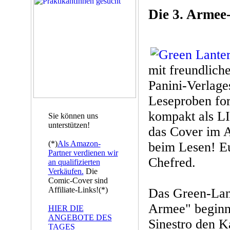
Die 3. Armee
mit freundlich
Panini-Verlage
Leseproben for
kompakt als L
Sie können uns
unterstützen!
das Cover im A
(*)
Als Amazon-
beim Lesen! 
Partner verdienen wir
Chefred.
an qualifizierten
Verkäufen.
Die
Comic-Cover sind
Affiliate-Links!(*)
Das Green-Lant
Armee" beginn
HIER DIE
ANGEBOTE DES
Sinestro den 
TAGES