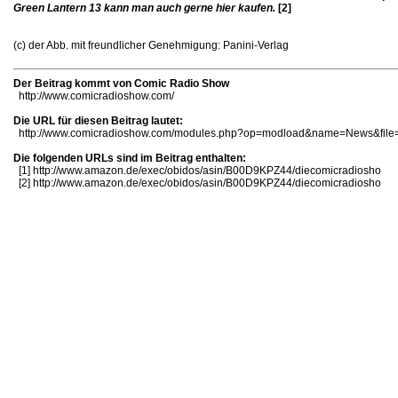
Green Lantern 13 kann man auch gerne hier kaufen.
[2]
(c) der Abb. mit freundlicher Genehmigung: Panini-Verlag
Der Beitrag kommt von Comic Radio Show
http://www.comicradioshow.com/
Die URL für diesen Beitrag lautet:
http://www.comicradioshow.com/modules.php?op=modload&name=News&file=
Die folgenden URLs sind im Beitrag enthalten:
[1]
http://www.amazon.de/exec/obidos/asin/B00D9KPZ44/diecomicradiosho
[2]
http://www.amazon.de/exec/obidos/asin/B00D9KPZ44/diecomicradiosho