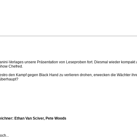
 Panini-Verlages unsere Präsentation von Leseproben fort. Diesmal wieder kompak
oShow Chefred.
nestro den Kampf gegen Black Hand zu verlieren drohen, erwecken die Wächter ih
 überhaupt?
Zeichner: Ethan Van Sciver, Pete Woods
och...