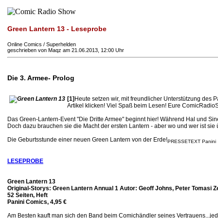
Green Lantern 13 - Leseprobe
Online Comics / Superhelden
geschrieben von Maqz am 21.06.2013, 12:00 Uhr
Die 3. Armee- Prolog
[1]
Heute setzen wir, mit freundlicher Unterstützung des
Artikel klicken! Viel Spaß beim Lesen! Eure ComicRadi
Das Green-Lantern-Event "Die Dritte Armee" beginnt hier! Während Hal und Si
Doch dazu brauchen sie die Macht der ersten Lantern - aber wo und wer ist sie
Die Geburtsstunde einer neuen Green Lantern von der Erde!
PRESSETEXT Panini
LESEPROBE
Green Lantern 13
Original-Storys: Green Lantern Annual 1 Autor: Geoff Johns, Peter Tomasi 
52 Seiten, Heft
Panini Comics, 4,95 €
Am Besten kauft man sich den Band beim Comichändler seines Vertrauens...jed