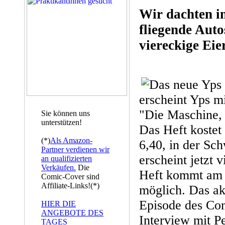
Wir dachten i
fliegende Autos
viereckige Eie
erscheint Yps 
"Die Maschine, 
Sie können uns
unterstützen!
Das Heft kostet
(*)
Als Amazon-
6,40, in der Sc
Partner verdienen wir
erscheint jetzt 
an qualifizierten
Verkäufen.
Die
Heft kommt am 6
Comic-Cover sind
Affiliate-Links!(*)
möglich. Das akt
Episode des Com
HIER DIE
ANGEBOTE DES
Interview mit P
TAGES