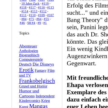
-
10 Jahre Zack
-
#119
-
Erfolg des Film
#118
-
#117
-
#116
-
#115
sucht..." und e
-
#114
-
#113
-
#112
-
#111
-
#110
-
#109
-
#107
Bang Theory" dü
-
#84
-
#75
-
#64
-
#55
-
#46
-
SH #4
-
#9
-
#1
sein, Panini le
das auch Dr. Sh
Topics
könnte. Das glei
Abenteuer
Ein wenig Kindh
Anthologien
Augenzwinkern 
Biographisch
Computerspiele
Gegenwart.
Die Disneys
Deutsch
Erotik
Fantasy
Film
und TV
Mit freundlich
Frankobelgisch
Ehapa verlosen
Grusel und Horror
Humor und
Exemplare des 
Cartoons
Independent
dazu einfach ei
Kindercomics
Krieg
Mangas
euer Leben beei
Kunst