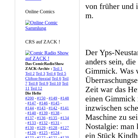
von früher und 
Online Comics
m.
CRS auf ZACK !
Der Yps-Neustar
anders sein, die
Das ComicRadioShow
ZACK-Archiv :
Teil 1
Gimmick. Was w
Teil 2
Teil 3
Teil 4
Teil 5
Überraschungser
Clifton-Spezial
Teil 6
Teil
7
Teil 8
Teil 9
Teil 10
Teil
Zeit war das Hef
11
Teil 12
Die Hefte
einen Gimmick 
#200
-
#150
-
#149
-
#148
-
#147
-
#146
-
#145
-
inzwischen schei
#144
-
#143
-
#142
-
#141
-
#140
-
#139
-
#138
-
Maschine zu sein
#137
-
#136
-
#135
-
#134
-
#133
-
#132
-
#131
-
Nostalgie: man 
#130
-
#129
-
#128
-
#127
-
#126
-
#125
-
#124
-
ein Stück Kindh
#123
-
#122
-
#121
-
#120