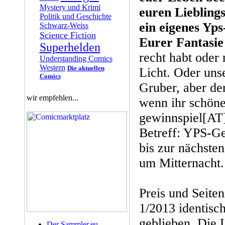
Mystery und Krimi
euren Liebling
Politik und Geschichte
ein eigenes Yp
Schwarz-Weiss
Science Fiction
Eurer Fantasie
Superhelden
recht habt oder 
Understanding Comics
Western
Die aktuellen
Licht. Oder uns
Comics
Gruber, aber de
wir empfehlen...
wenn ihr schöne
gewinnspiel[A
Betreff: YPS-Ge
bis zur nächste
um Mitternacht.
Preis und Seite
1/2013 identisc
geblieben. Die L
Der Sammler.eu