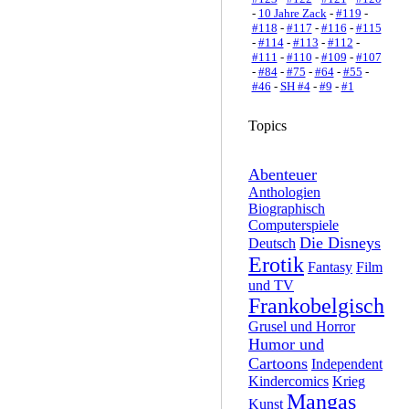
-
10 Jahre Zack
-
#119
-
#118
-
#117
-
#116
-
#115
-
#114
-
#113
-
#112
-
#111
-
#110
-
#109
-
#107
-
#84
-
#75
-
#64
-
#55
-
#46
-
SH #4
-
#9
-
#1
Topics
Abenteuer
Anthologien
Biographisch
Computerspiele
Die Disneys
Deutsch
Erotik
Fantasy
Film
und TV
Frankobelgisch
Grusel und Horror
Humor und
Cartoons
Independent
Kindercomics
Krieg
Mangas
Kunst