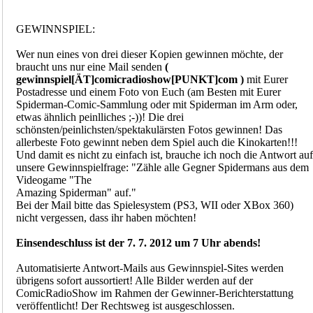
GEWINNSPIEL:
Wer nun eines von drei dieser Kopien gewinnen möchte, der
braucht uns nur eine Mail senden
(
gewinnspiel[ÄT]comicradioshow[PUNKT]com )
mit Eurer
Postadresse und einem Foto von Euch (am Besten mit Eurer
Spiderman-Comic-Sammlung oder mit Spiderman im Arm oder,
etwas ähnlich peinlliches ;-))! Die drei
schönsten/peinlichsten/spektakulärsten Fotos gewinnen! Das
allerbeste Foto gewinnt neben dem Spiel auch die Kinokarten!!!
Und damit es nicht zu einfach ist, brauche ich noch die Antwort auf
unsere Gewinnspielfrage: "Zähle alle Gegner Spidermans aus dem
Videogame "The
Amazing Spiderman" auf."
Bei der Mail bitte das Spielesystem (PS3, WII oder XBox 360)
nicht vergessen, dass ihr haben möchten!
Einsendeschluss ist der 7. 7. 2012 um 7 Uhr abends!
Automatisierte Antwort-Mails aus Gewinnspiel-Sites werden
übrigens sofort aussortiert! Alle Bilder werden auf der
ComicRadioShow im Rahmen der Gewinner-Berichterstattung
veröffentlicht! Der Rechtsweg ist ausgeschlossen.