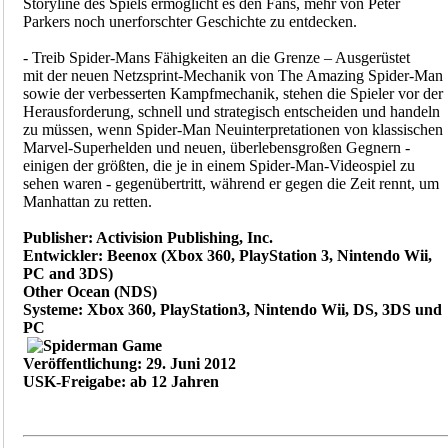
Storyline des Spiels ermöglicht es den Fans, mehr von Peter
Parkers noch unerforschter Geschichte zu entdecken.
- Treib Spider-Mans Fähigkeiten an die Grenze – Ausgerüstet
mit der neuen Netzsprint-Mechanik von The Amazing Spider-Man
sowie der verbesserten Kampfmechanik, stehen die Spieler vor der
Herausforderung, schnell und strategisch entscheiden und handeln
zu müssen, wenn Spider-Man Neuinterpretationen von klassischen
Marvel-Superhelden und neuen, überlebensgroßen Gegnern -
einigen der größten, die je in einem Spider-Man-Videospiel zu
sehen waren - gegenübertritt, während er gegen die Zeit rennt, um
Manhattan zu retten.
Publisher: Activision Publishing, Inc.
Entwickler: Beenox (Xbox 360, PlayStation 3, Nintendo Wii,
PC and 3DS)
Other Ocean (NDS)
Systeme: Xbox 360, PlayStation3, Nintendo Wii, DS, 3DS und
PC
Veröffentlichung: 29. Juni 2012
USK-Freigabe: ab 12 Jahren