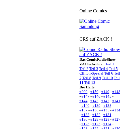
Online Comics
CRS auf ZACK !
Das ComicRadioShow
ZACK-Archiv :
Teil 1
Teil 2
Teil 3
Teil 4
Teil 5
Clifton-Spezial
Teil 6
Teil
7
Teil 8
Teil 9
Teil 10
Teil
11
Teil 12
Die Hefte
#200
-
#150
-
#149
-
#148
-
#147
-
#146
-
#145
-
#144
-
#143
-
#142
-
#141
-
#140
-
#139
-
#138
-
#137
-
#136
-
#135
-
#134
-
#133
-
#132
-
#131
-
#130
-
#129
-
#128
-
#127
-
#126
-
#125
-
#124
-
#123
-
#122
-
#121
-
#120