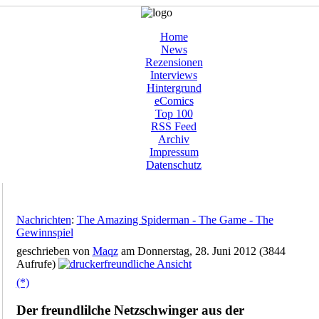
Home
News
Rezensionen
Interviews
Hintergrund
eComics
Top 100
RSS Feed
Archiv
Impressum
Datenschutz
Nachrichten
:
The Amazing Spiderman - The Game - The
Gewinnspiel
geschrieben von
Maqz
am Donnerstag, 28. Juni 2012 (3844
Aufrufe)
(*)
Der freundlilche Netzschwinger aus der