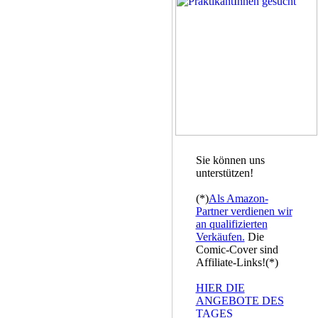
Sie können uns
unterstützen!
(*)
Als Amazon-
Partner verdienen wir
an qualifizierten
Verkäufen.
Die
Comic-Cover sind
Affiliate-Links!(*)
HIER DIE
ANGEBOTE DES
TAGES