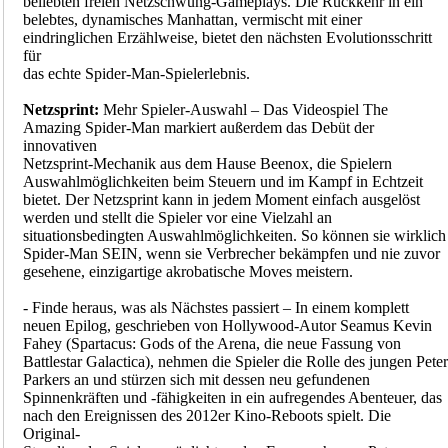
beliebten freien Netzschwung-Gameplays. Die Rückkehr in ein
belebtes, dynamisches Manhattan, vermischt mit einer
eindringlichen Erzählweise, bietet den nächsten Evolutionsschritt
für
das echte Spider-Man-Spielerlebnis.
Netzsprint:
Mehr Spieler-Auswahl – Das Videospiel The
Amazing Spider-Man markiert außerdem das Debüt der
innovativen
Netzsprint-Mechanik aus dem Hause Beenox, die Spielern
Auswahlmöglichkeiten beim Steuern und im Kampf in Echtzeit
bietet. Der Netzsprint kann in jedem Moment einfach ausgelöst
werden und stellt die Spieler vor eine Vielzahl an
situationsbedingten Auswahlmöglichkeiten. So können sie wirklich
Spider-Man SEIN, wenn sie Verbrecher bekämpfen und nie zuvor
gesehene, einzigartige akrobatische Moves meistern.
- Finde heraus, was als Nächstes passiert – In einem komplett
neuen Epilog, geschrieben von Hollywood-Autor Seamus Kevin
Fahey (Spartacus: Gods of the Arena, die neue Fassung von
Battlestar Galactica), nehmen die Spieler die Rolle des jungen Peter
Parkers an und stürzen sich mit dessen neu gefundenen
Spinnenkräften und -fähigkeiten in ein aufregendes Abenteuer, das
nach den Ereignissen des 2012er Kino-Reboots spielt. Die
Original-