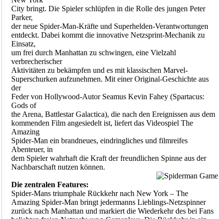
City bringt. Die Spieler schlüpfen in die Rolle des jungen Peter
Parker,
der neue Spider-Man-Kräfte und Superhelden-Verantwortungen
entdeckt. Dabei kommt die innovative Netzsprint-Mechanik zu
Einsatz,
um frei durch Manhattan zu schwingen, eine Vielzahl
verbrecherischer
Aktivitäten zu bekämpfen und es mit klassischen Marvel-
Superschurken aufzunehmen. Mit einer Original-Geschichte aus
der
Feder von Hollywood-Autor Seamus Kevin Fahey (Spartacus:
Gods of
the Arena, Battlestar Galactica), die nach den Ereignissen aus dem
kommenden Film angesiedelt ist, liefert das Videospiel The
Amazing
Spider-Man ein brandneues, eindringliches und filmreifes
Abenteuer, in
dem Spieler wahrhaft die Kraft der freundlichen Spinne aus der
Nachbarschaft nutzen können.
Die zentralen Features:
Spider-Mans triumphale Rückkehr nach New York – The
Amazing Spider-Man bringt jedermanns Lieblings-Netzspinner
zurück nach Manhattan und markiert die Wiederkehr des bei Fans