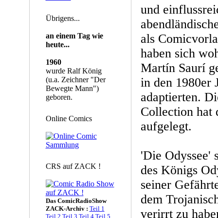
und einflussre
Übrigens...
abendländische
an einem Tag wie
als Comicvorla
heute...
haben sich wo
1960
Martín Saurí ge
wurde Ralf König
(u.a. Zeichner "Der
in den 1980er 
Bewegte Mann")
adaptierten. D
geboren.
Collection hat 
Online Comics
aufgelegt.
'Die Odyssee' 
CRS auf ZACK !
des Königs Od
seiner Gefährt
dem Trojanisch
Das ComicRadioShow
ZACK-Archiv :
Teil 1
verirrt zu hab
Teil 2
Teil 3
Teil 4
Teil 5