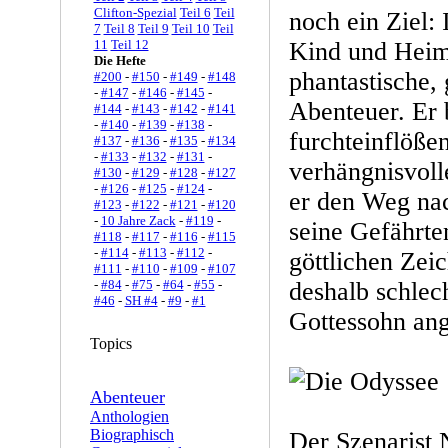
Clifton-Spezial
Teil 6
Teil
noch ein Ziel: 
7
Teil 8
Teil 9
Teil 10
Teil
11
Teil 12
Kind und Heima
Die Hefte
phantastische, 
#200
-
#150
-
#149
-
#148
-
#147
-
#146
-
#145
-
Abenteuer. Er
#144
-
#143
-
#142
-
#141
-
#140
-
#139
-
#138
-
furchteinflöße
#137
-
#136
-
#135
-
#134
-
#133
-
#132
-
#131
-
verhängnisvoll
#130
-
#129
-
#128
-
#127
-
#126
-
#125
-
#124
-
er den Weg na
#123
-
#122
-
#121
-
#120
-
10 Jahre Zack
-
#119
-
seine Gefährte
#118
-
#117
-
#116
-
#115
-
#114
-
#113
-
#112
-
göttlichen Zeic
#111
-
#110
-
#109
-
#107
-
#84
-
#75
-
#64
-
#55
-
deshalb schlech
#46
-
SH #4
-
#9
-
#1
Gottessohn ang
Topics
Abenteuer
Anthologien
Biographisch
Der Szenarist 