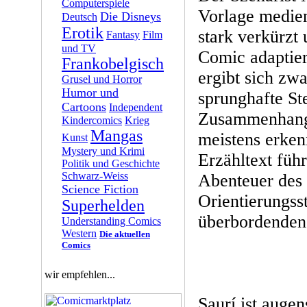
Computerspiele
Vorlage medie
Die Disneys
Deutsch
Erotik
stark verkürzt 
Fantasy
Film
und TV
Comic adaptier
Frankobelgisch
ergibt sich zwa
Grusel und Horror
Humor und
sprunghafte St
Cartoons
Independent
Zusammenhang 
Kindercomics
Krieg
Mangas
meistens erken
Kunst
Mystery und Krimi
Erzähltext füh
Politik und Geschichte
Schwarz-Weiss
Abenteuer des 
Science Fiction
Orientierungss
Superhelden
überbordenden
Understanding Comics
Western
Die aktuellen
Comics
wir empfehlen...
Saurí ist augen