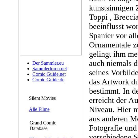
kunstsinnigen 
Toppi , Breccia
beeinflusst wo
Spanier vor al
Ornamentale z
gelingt ihm mei
auch niemals d
Der Sammler.eu
Sammlerforen.net
seines Vorbilde
Comic Guide.net
Comic Guide.de
das Artwork du
bestimmt. In 
Silent Movies
erreicht der Au
Niveau. Hier m
Alle Filme
aus anderen M
Grand Comic
Fotografie und 
Database
verschiedene 