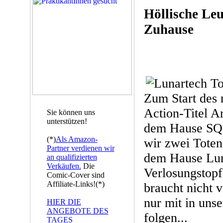
Höllische Leu
Zuhause
Zum Start des 
Action-Titel 
Sie können uns
unterstützen!
dem Hause S
(*)
Als Amazon-
wir zwei Toten
Partner verdienen wir
dem Hause Lun
an qualifizierten
Verkäufen.
Die
Verlosungstopf
Comic-Cover sind
Affiliate-Links!(*)
braucht nicht v
nur mit in uns
HIER DIE
ANGEBOTE DES
folgen...
TAGES