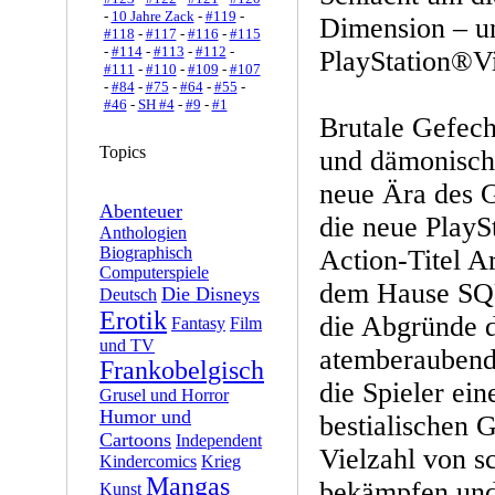
-
10 Jahre Zack
-
#119
-
Dimension – un
#118
-
#117
-
#116
-
#115
-
#114
-
#113
-
#112
-
PlayStation®Vi
#111
-
#110
-
#109
-
#107
-
#84
-
#75
-
#64
-
#55
-
#46
-
SH #4
-
#9
-
#1
Brutale Gefech
Topics
und dämonisch
neue Ära des G
Abenteuer
die neue PlayS
Anthologien
Biographisch
Action-Titel 
Computerspiele
dem Hause SQ
Die Disneys
Deutsch
Erotik
die Abgründe d
Fantasy
Film
und TV
atemberaubend
Frankobelgisch
die Spieler ei
Grusel und Horror
Humor und
bestialischen 
Cartoons
Independent
Vielzahl von s
Kindercomics
Krieg
Mangas
bekämpfen und
Kunst