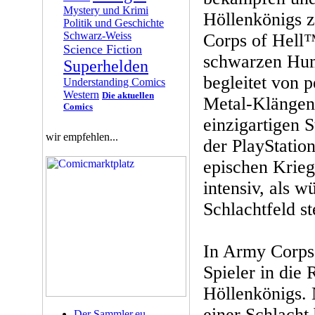
Mystery und Krimi
Höllenkönigs 
Politik und Geschichte
Schwarz-Weiss
Corps of Hell™
Science Fiction
schwarzen Hum
Superhelden
begleitet von 
Understanding Comics
Western
Die aktuellen
Metal-Klängen.
Comics
einzigartigen 
wir empfehlen...
der PlayStatio
epischen Krieg
intensiv, als w
Schlachtfeld st
In Army Corps
Spieler in die 
Höllenkönigs. 
einer Schlacht 
Der Sammler.eu