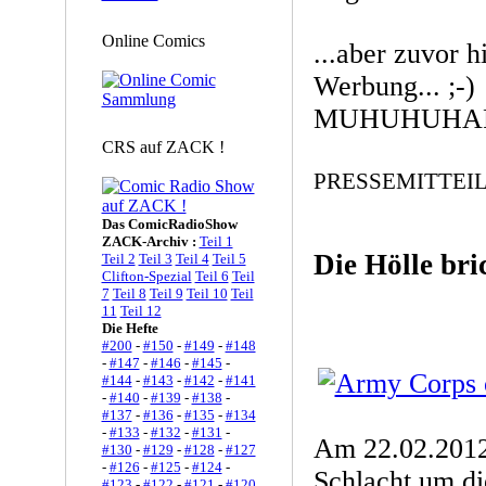
Online Comics
...aber zuvor h
Werbung... ;-)
MUHUHUHARH
CRS auf ZACK !
PRESSEMITTEI
Das ComicRadioShow
ZACK-Archiv :
Teil 1
Die Hölle bri
Teil 2
Teil 3
Teil 4
Teil 5
Clifton-Spezial
Teil 6
Teil
7
Teil 8
Teil 9
Teil 10
Teil
11
Teil 12
Die Hefte
#200
-
#150
-
#149
-
#148
-
#147
-
#146
-
#145
-
#144
-
#143
-
#142
-
#141
-
#140
-
#139
-
#138
-
#137
-
#136
-
#135
-
#134
-
#133
-
#132
-
#131
-
Am 22.02.2012 
#130
-
#129
-
#128
-
#127
-
#126
-
#125
-
#124
-
Schlacht um di
#123
-
#122
-
#121
-
#120