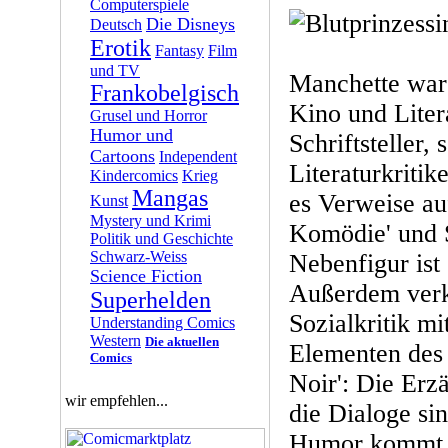
Computerspiele
Die Disneys
Deutsch
Erotik
Fantasy
Film
und TV
Manchette war 
Frankobelgisch
Kino und Litera
Grusel und Horror
Humor und
Schriftsteller,
Cartoons
Independent
Literaturkritike
Kindercomics
Krieg
Mangas
es Verweise au
Kunst
Mystery und Krimi
Komödie' und 
Politik und Geschichte
Schwarz-Weiss
Nebenfigur ist
Science Fiction
Außerdem verk
Superhelden
Sozialkritik mi
Understanding Comics
Western
Die aktuellen
Elementen des
Comics
Noir': Die Erzä
wir empfehlen...
die Dialoge si
Humor kommt s