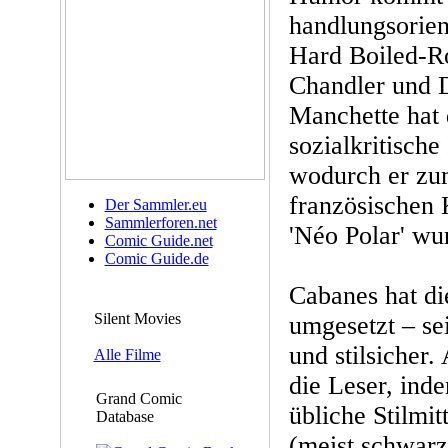
handlungsorient
Hard Boiled-
Chandler und 
Manchette hat
sozialkritische
wodurch er zu
französischen 
Der Sammler.eu
Sammlerforen.net
'Néo Polar' wu
Comic Guide.net
Comic Guide.de
Cabanes hat di
Silent Movies
umgesetzt – sei
und stilsicher.
Alle Filme
die Leser, ind
Grand Comic
übliche Stilmit
Database
(meist schwarz