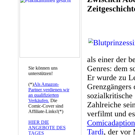
Zeitgeschicht
als einer der b
Genres: dem so
Sie können uns
unterstützen!
Er wurde zu Le
(*)
Als Amazon-
Grenzgängers d
Partner verdienen wir
sozialkritische
an qualifizierten
Verkäufen.
Die
Zahlreiche sei
Comic-Cover sind
Affiliate-Links!(*)
verfilmt und es
Comicadaptione
HIER DIE
ANGEBOTE DES
Tardi
, der vor
TAGES