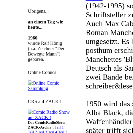
(1942-1995) so
Übrigens...
Schriftsteller 
an einem Tag wie
Auch Max Caba
heute...
Roman Manchet
1960
umgesetzt. Es 
wurde Ralf König
(u.a. Zeichner "Der
posthum ersch
Bewegte Mann")
Manchettes 'Blu
geboren.
Deutsch als S
Online Comics
zwei Bände bei
schreiber&leser
CRS auf ZACK !
1950 wird das
Alba Black, di
Waffenhändlers
Das ComicRadioShow
ZACK-Archiv :
Teil 1
später trifft s
Teil 2
Teil 3
Teil 4
Teil 5