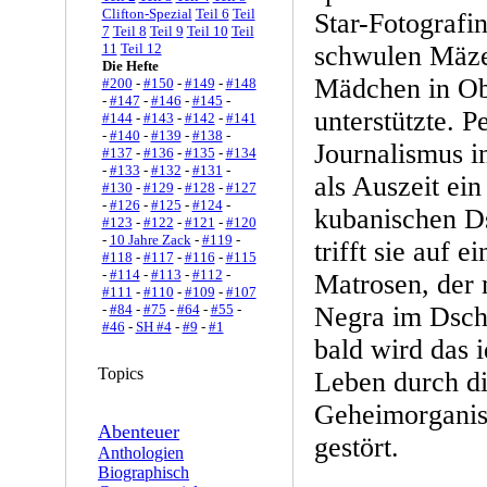
Clifton-Spezial
Teil 6
Teil
Star-Fotografi
7
Teil 8
Teil 9
Teil 10
Teil
11
Teil 12
schwulen Mäzen
Die Hefte
Mädchen in O
#200
-
#150
-
#149
-
#148
-
#147
-
#146
-
#145
-
unterstützte. 
#144
-
#143
-
#142
-
#141
-
#140
-
#139
-
#138
-
Journalismus i
#137
-
#136
-
#135
-
#134
-
#133
-
#132
-
#131
-
als Auszeit ein
#130
-
#129
-
#128
-
#127
-
#126
-
#125
-
#124
-
kubanischen Ds
#123
-
#122
-
#121
-
#120
-
10 Jahre Zack
-
#119
-
trifft sie auf 
#118
-
#117
-
#116
-
#115
-
#114
-
#113
-
#112
-
Matrosen, der
#111
-
#110
-
#109
-
#107
-
#84
-
#75
-
#64
-
#55
-
Negra im Dsch
#46
-
SH #4
-
#9
-
#1
bald wird das i
Topics
Leben durch di
Geheimorganis
Abenteuer
gestört.
Anthologien
Biographisch