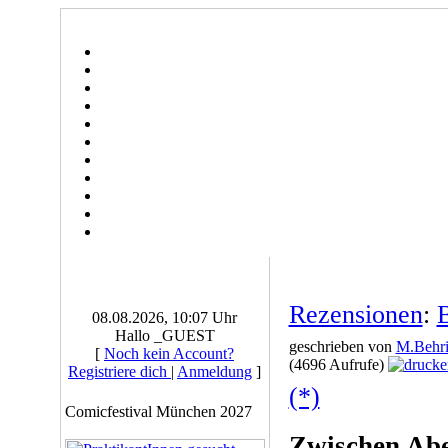
Rezensionen
:
B
08.08.2026, 10:07 Uhr
Hallo _GUEST
geschrieben von
M.Behri
[
Noch kein Account?
(4696 Aufrufe)
Registriere dich
|
Anmeldung
]
(*)
Comicfestival München 2027
Zwischen Abe