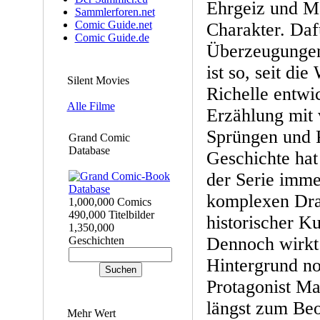
Ehrgeiz und M
Sammlerforen.net
Comic Guide.net
Charakter. Daf
Comic Guide.de
Überzeugungen
ist so, seit die
Silent Movies
Richelle entwic
Alle Filme
Erzählung mit v
Sprüngen und 
Grand Comic
Database
Geschichte hat
der Serie imm
komplexen Dra
1,000,000 Comics
490,000 Titelbilder
historischer Ku
1,350,000
Dennoch wirkt 
Geschichten
Hintergrund no
Protagonist Ma
längst zum Be
Mehr Wert