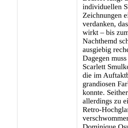
individuellen S
Zeichnungen ei
verdanken, das
wirkt – bis z
Nachthemd sch
ausgiebig rech
Dagegen muss 
Scarlett Smulk
die im Auftakt
grandiosen Fa
konnte. Seither
allerdings zu 
Retro-Hochgla
verschwommen.
Dominique Osu