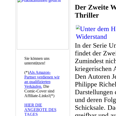
Der Zweite W
Thriller
In der Serie 
findet der Zwei
Sie können uns
Zumindest nich
unterstützen!
kriegerischen 
(*)
Als Amazon-
Den Autoren J
Partner verdienen wir
an qualifizierten
Philippe Riche
Verkäufen.
Die
Darstellungen d
Comic-Cover sind
Affiliate-Links!(*)
und deren Folg
HIER DIE
Schicksale. Da
ANGEBOTE DES
greifbar und 
TAGES