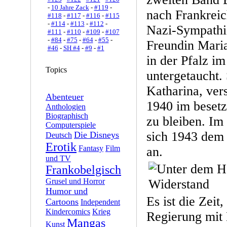
-
10 Jahre Zack
-
#119
-
nach Frankreic
#118
-
#117
-
#116
-
#115
-
#114
-
#113
-
#112
-
Nazi-Sympathis
#111
-
#110
-
#109
-
#107
-
#84
-
#75
-
#64
-
#55
-
Freundin Maria
#46
-
SH #4
-
#9
-
#1
in der Pfalz i
Topics
untergetaucht.
Katharina, ver
Abenteuer
1940 im besetz
Anthologien
Biographisch
zu bleiben. Im 
Computerspiele
sich 1943 dem
Die Disneys
Deutsch
Erotik
Fantasy
Film
an.
und TV
Frankobelgisch
Grusel und Horror
Humor und
Es ist die Zeit,
Cartoons
Independent
Kindercomics
Krieg
Regierung mit H
Mangas
Kunst