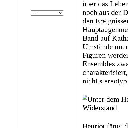
über das Leben
noch aus der Di
den Ereignissen
Hauptaugenmerk
Band auf Kathar
Umstände uners
Figuren werde
Ensembles zwar
charakterisiert
nicht stereotyp
Beuriot fängt 