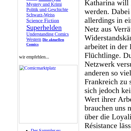
Katharina will
Mystery und Krimi
Politik und Geschichte
werden. Dabei 
Schwarz-Weiss
allerdings in 
Science Fiction
Superhelden
Netz aus Verrä
Understanding Comics
Widerstandskä
Western
Die aktuellen
Comics
arbeitet in der 
Flüchtlinge. D
wir empfehlen...
Netzwerk vers
anderen so vie
Frankreich zu 
sich jedoch kei
Wert ihrer Arbe
brauchen uns n
über die Loyali
Résistance läss
Der Sammler.eu