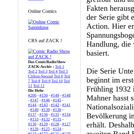
Fakten herausg
Online Comics
der Serie gibt
Action. Hier er
Spannungsboge
CRS auf ZACK !
Handlung, die 
basiert.
Das ComicRadioShow
ZACK-Archiv :
Teil 1
Die Serie Unt
Teil 2
Teil 3
Teil 4
Teil 5
Clifton-Spezial
Teil 6
Teil
beginnt im ers
7
Teil 8
Teil 9
Teil 10
Teil
11
Teil 12
Frühling 1932 
Die Hefte
#200
-
#150
-
#149
-
#148
Mahner hasst s
-
#147
-
#146
-
#145
-
#144
-
#143
-
#142
-
#141
Nationalsoziali
-
#140
-
#139
-
#138
-
Bevölkerung i
#137
-
#136
-
#135
-
#134
-
#133
-
#132
-
#131
-
erhält. Deshal
#130
-
#129
-
#128
-
#127
-
#126
-
#125
-
#124
-
zweiten Band 
#123
-
#122
-
#121
-
#120