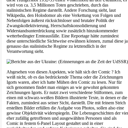
wird von ca. 3,5 Millionen Toten geschrieben, durch das
stalinistischen Regime darstellt. Andere Forschung sieht, laut
Wikipedia, den Holodomor als eine Verkettung von Folgen und
Nebenfolgen äußerst rücksichtsloser und brutaler Politik der
Zwangskollektivierung, Herrschaftskonsolidierung und
Widerstandsunterdrückung sowie zusätzlich hinzukommender
wetterbedingter Ernteausfälle. Eine Reportage hätte zumindest
diese unterschiedliche Sichtweise erwähnen können, zumal diese ja
genauso das stalinistische Regime zu letztendlich in der
Verantwortung sieht.
Abgesehen von diesen Aspekten, wie hält sich der Comic ? Ich
weiß nicht, ob es das bedrückende Thema oder die Zeichnungen
Igorts waren, aber ich hatte Mühen den Comic zu lesen. Nur für
sich genommen findet man einiges an wie gewohnt gekonnten
Zeichnungen Igorts. Er nutzt zwei verschiedene Stilformen, zum
einen mit schwarz-weißen Bildern illustrierte Texte, in denen er die
Fakten, zumindest aus seiner Sicht, darstellt. Die mit feinem Strich
erstellten Bilder erfüllen die Aufgabe von Photos, sollen also eine
gewisse Objektivität widerspiegeln. Die Lebensgeschichten der vie
eher zufällig getroffenen und ausgewählten Personen sind als
Comic in festem 6-Panel Layout gestaltet und in einer