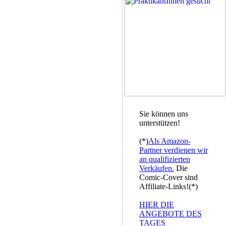
Sie können uns
unterstützen!
(*)
Als Amazon-
Partner verdienen wir
an qualifizierten
Verkäufen.
Die
Comic-Cover sind
Affiliate-Links!(*)
HIER DIE
ANGEBOTE DES
TAGES