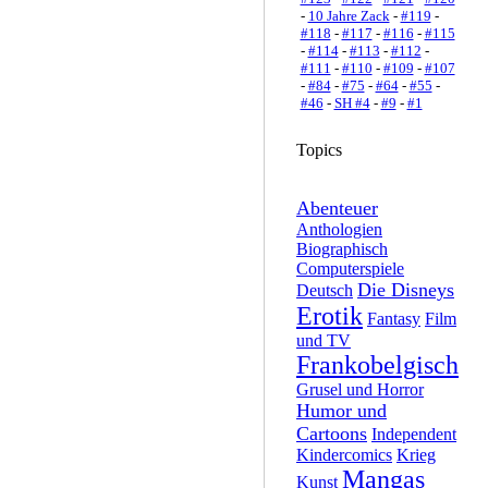
-
10 Jahre Zack
-
#119
-
#118
-
#117
-
#116
-
#115
-
#114
-
#113
-
#112
-
#111
-
#110
-
#109
-
#107
-
#84
-
#75
-
#64
-
#55
-
#46
-
SH #4
-
#9
-
#1
Topics
Abenteuer
Anthologien
Biographisch
Computerspiele
Die Disneys
Deutsch
Erotik
Fantasy
Film
und TV
Frankobelgisch
Grusel und Horror
Humor und
Cartoons
Independent
Kindercomics
Krieg
Mangas
Kunst