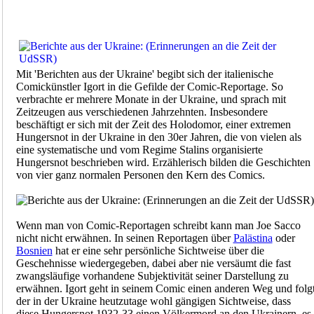
Mit 'Berichten aus der Ukraine' begibt sich der italienische
Comickünstler Igort in die Gefilde der Comic-Reportage. So
verbrachte er mehrere Monate in der Ukraine, und sprach mit
Zeitzeugen aus verschiedenen Jahrzehnten. Insbesondere
beschäftigt er sich mit der Zeit des Holodomor, einer extremen
Hungersnot in der Ukraine in den 30er Jahren, die von vielen als
eine systematische und vom Regime Stalins organisierte
Hungersnot beschrieben wird. Erzählerisch bilden die Geschichten
von vier ganz normalen Personen den Kern des Comics.
Wenn man von Comic-Reportagen schreibt kann man Joe Sacco
nicht nicht erwähnen. In seinen Reportagen über
Palästina
oder
Bosnien
hat er eine sehr persönliche Sichtweise über die
Geschehnisse wiedergegeben, dabei aber nie versäumt die fast
zwangsläufige vorhandene Subjektivität seiner Darstellung zu
erwähnen. Igort geht in seinem Comic einen anderen Weg und folg
der in der Ukraine heutzutage wohl gängigen Sichtweise, dass
diese Hungersnot 1932-33 einen Völkermord an den Ukrainern, es