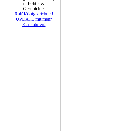
in Politik &
Geschichte:
Ralf König zeichnet!
UPDATE mit mehr
Karikaturen!
t