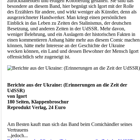
zurückhaltenden und erdigen Kolorierung gehalten. Sie sind das
besondere an diesem Band, hier begnügt sich Igort mit der Rolle
des Erzählers für andere, und wirkt weniger als Künstler, denn als
ausgezeichneter Handwerker. Man kriegt einen persönlichen
Einblick in das Leben zu Zeiten des Stalinismus, der deutschen
Besetzung, und anderen Zeiten in der UdSSR. Mehr davon,
weniger Belehrung, und ein Auslagern der historischen Fakten in
einen kommentieren Anhang hätte mehr aus diesem Comic machen
können, hätte mehr Interesse an der Geschichte der Ukraine
wecken können, ein Land und dessen Bewohner der Mensch Igort
offensichtlich sehr zugeneigt ist.
Berichte aus der Ukraine: (Erinnerungen an die Zeit der
UdSSR)
von Igort
180 Seiten, Klappenbroschur
Reprodukt Verlag, 24 Euro
Am Besten kauft man sich das Band beim Comichändler seines
Vertrauens
...jedoch...