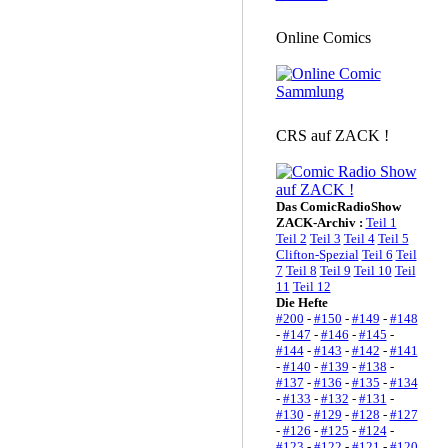
Online Comics
CRS auf ZACK !
Das ComicRadioShow
ZACK-Archiv :
Teil 1
Teil 2
Teil 3
Teil 4
Teil 5
Clifton-Spezial
Teil 6
Teil
7
Teil 8
Teil 9
Teil 10
Teil
11
Teil 12
Die Hefte
#200
-
#150
-
#149
-
#148
-
#147
-
#146
-
#145
-
#144
-
#143
-
#142
-
#141
-
#140
-
#139
-
#138
-
#137
-
#136
-
#135
-
#134
-
#133
-
#132
-
#131
-
#130
-
#129
-
#128
-
#127
-
#126
-
#125
-
#124
-
#123
-
#122
-
#121
-
#120