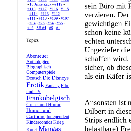
sein Büro mit 
-
10 Jahre Zack
-
#119
-
#118
-
#117
-
#116
-
#115
verzieren. Der 
-
#114
-
#113
-
#112
-
#111
-
#110
-
#109
-
#107
gewichtigen E
-
#84
-
#75
-
#64
-
#55
-
#46
-
SH #4
-
#9
-
#1
schon keine kü
echten untersc
Topics
Ungeziefer dies
Abenteuer
schaffen wird. 
Anthologien
sicher, ob die
Biographisch
Computerspiele
als ein Käfer is
Die Disneys
Deutsch
Erotik
Fantasy
Film
und TV
Frankobelgisch
Ansonsten ist 
Grusel und Horror
Dilbert in die
Humor und
Cartoons
Independent
Strips endlich 
Kindercomics
Krieg
belastbare) Fr
Mangas
Kunst