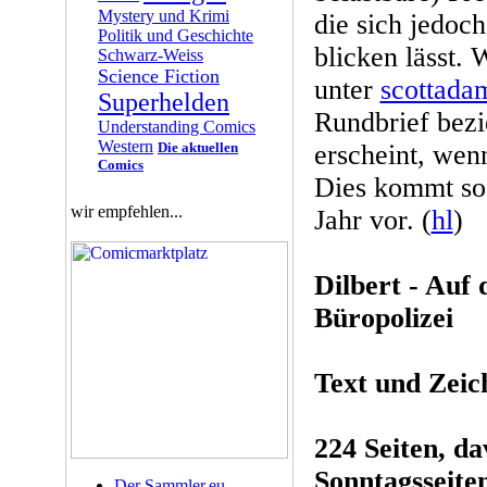
Mystery und Krimi
die sich jedoch
Politik und Geschichte
blicken lässt.
Schwarz-Weiss
Science Fiction
unter
scottad
Superhelden
Rundbrief bez
Understanding Comics
Western
Die aktuellen
erscheint, wen
Comics
Dies kommt so
wir empfehlen...
Jahr vor. (
hl
)
Dilbert - Auf 
Büropolizei
Text und Zei
224 Seiten, da
Sonntagsseite
Der Sammler.eu