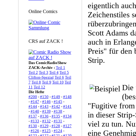
eigentlich auc
Online Comics
Zeichenstiles 
rüberzubringen
Scott Adams da
auch in Erlan
CRS auf ZACK !
Preis" für den 
Strip.
Das ComicRadioShow
ZACK-Archiv :
Teil 1
Teil 2
Teil 3
Teil 4
Teil 5
Clifton-Spezial
Teil 6
Teil
7
Teil 8
Teil 9
Teil 10
Teil
Die 
11
Teil 12
Die Hefte
(bes
#200
-
#150
-
#149
-
#148
-
#147
-
#146
-
#145
-
"Fugitive from 
#144
-
#143
-
#142
-
#141
-
#140
-
#139
-
#138
-
in dieser Stri
#137
-
#136
-
#135
-
#134
-
#133
-
#132
-
#131
-
viel zu tun. Nu
#130
-
#129
-
#128
-
#127
-
#126
-
#125
-
#124
-
eine Genehmi
#123
-
#122
-
#121
-
#120