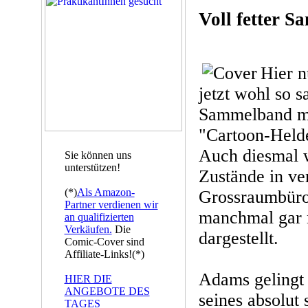
Voll fetter 
Hier n
jetzt wohl so sa
Sammelband mi
"Cartoon-Helde
Auch diesmal w
Sie können uns
unterstützen!
Zustände in ve
(*)
Als Amazon-
Grossraumbüro
Partner verdienen wir
manchmal gar n
an qualifizierten
Verkäufen.
Die
dargestellt.
Comic-Cover sind
Affiliate-Links!(*)
Adams gelingt 
HIER DIE
ANGEBOTE DES
seines absolut
TAGES