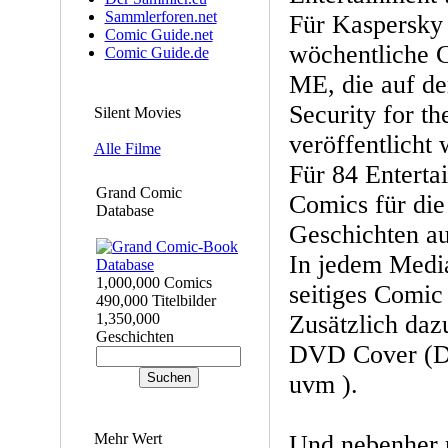
Sammlerforen.net
Für Kaspersky 
Comic Guide.net
wöchentliche 
Comic Guide.de
ME, die auf de
Security for t
Silent Movies
veröffentlicht 
Alle Filme
Für 84 Enterta
Grand Comic
Comics für die
Database
Geschichten au
In jedem Media
1,000,000 Comics
seitiges Comic
490,000 Titelbilder
1,350,000
Zusätzlich daz
Geschichten
DVD Cover (D
uvm ).
Mehr Wert
Und nebenher 