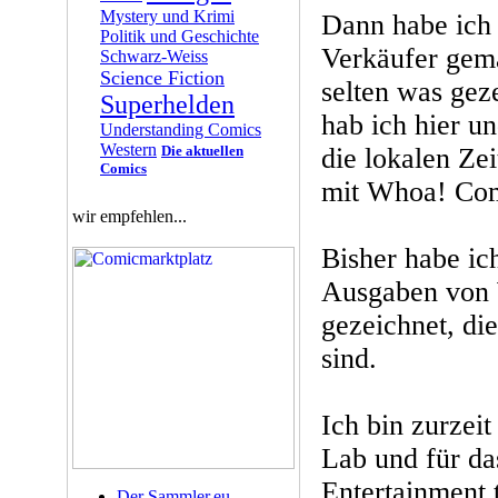
Mystery und Krimi
Dann habe ich
Politik und Geschichte
Verkäufer gema
Schwarz-Weiss
Science Fiction
selten was gez
Superhelden
hab ich hier u
Understanding Comics
Western
Die aktuellen
die lokalen Ze
Comics
mit Whoa! Com
wir empfehlen...
Bisher habe ic
Ausgaben von
gezeichnet, die
sind.
Ich bin zurzei
Lab und für d
Entertainment t
Der Sammler.eu