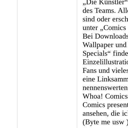
„Die Künstler“ 
des Teams. All
sind oder ers
unter „Comics 
Bei Downloads 
Wallpaper und
Specials“ find
Einzelillustra
Fans und viele
eine Linksamm
nennenswerten
Whoa! Comics
Comics present
ansehen, die i
(Byte me usw )