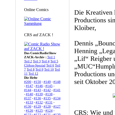
Online Comics
Die Kreativen 
Productions si
Kloiber,
CRS auf ZACK !
Dennis „Bounci
Henning „Lega
Das ComicRadioShow
„Lif“ Reigber
ZACK-Archiv :
Teil 1
Teil 2
Teil 3
Teil 4
Teil 5
„MUC“Humplma
Clifton-Spezial
Teil 6
Teil
7
Teil 8
Teil 9
Teil 10
Teil
Productions u
11
Teil 12
Die Hefte
seit Oktober 2
#200
-
#150
-
#149
-
#148
-
#147
-
#146
-
#145
-
#144
-
#143
-
#142
-
#141
-
#140
-
#139
-
#138
-
#137
-
#136
-
#135
-
#134
-
#133
-
#132
-
#131
-
#130
-
#129
-
#128
-
#127
-
#126
-
#125
-
#124
-
CRS: Wie und 
#123
-
#122
-
#121
-
#120