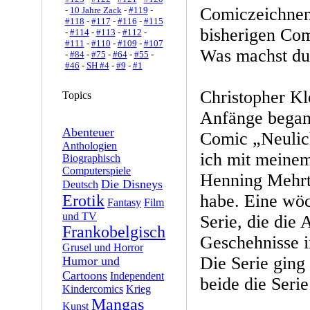
Comiczeichnen
-
10 Jahre Zack
-
#119
-
#118
-
#117
-
#116
-
#115
bisherigen Com
-
#114
-
#113
-
#112
-
#111
-
#110
-
#109
-
#107
Was machst du 
-
#84
-
#75
-
#64
-
#55
-
#46
-
SH #4
-
#9
-
#1
Christopher Klo
Topics
Anfänge began
Abenteuer
Comic „Neulic
Anthologien
ich mit meine
Biographisch
Computerspiele
Henning Mehrt
Die Disneys
Deutsch
habe. Eine wöc
Erotik
Fantasy
Film
und TV
Serie, die die
Frankobelgisch
Geschehnisse i
Grusel und Horror
Die Serie ging 
Humor und
Cartoons
Independent
beide die Serie
Kindercomics
Krieg
Mangas
Kunst