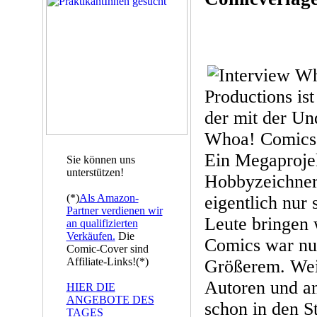
Productions ist
der mit der U
Whoa! Comics 
Ein Megaprojek
Sie können uns
unterstützen!
Hobbyzeichner 
(*)
Als Amazon-
eigentlich nur 
Partner verdienen wir
Leute bringen
an qualifizierten
Verkäufen.
Die
Comics war nu
Comic-Cover sind
Affiliate-Links!(*)
Größerem. Weit
Autoren und a
HIER DIE
ANGEBOTE DES
schon in den S
TAGES