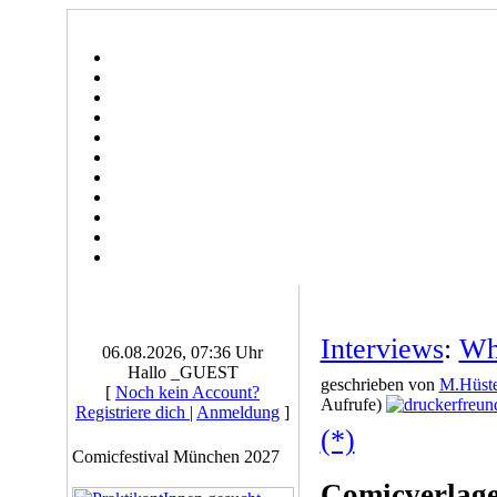
Interviews
:
Wh
06.08.2026, 07:36 Uhr
Hallo _GUEST
geschrieben von
M.Hüste
[
Noch kein Account?
Aufrufe)
Registriere dich
|
Anmeldung
]
(*)
Comicfestival München 2027
Comicverlage