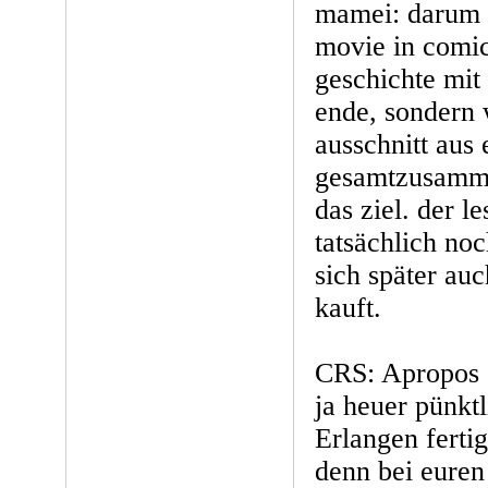
mamei: darum n
movie in comic
geschichte mit
ende, sondern 
ausschnitt aus
gesamtzusamme
das ziel. der l
tatsächlich no
sich später au
kauft.
CRS: Apropos "
ja heuer pünkt
Erlangen ferti
denn bei euren