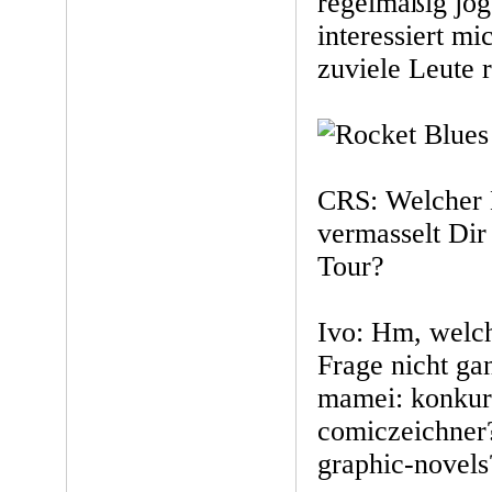
regelmäßig jog
interessiert mi
zuviele Leute 
CRS: Welcher
vermasselt Dir 
Tour?
Ivo: Hm, welch
Frage nicht ga
mamei: konkurr
comiczeichner?
graphic-novels