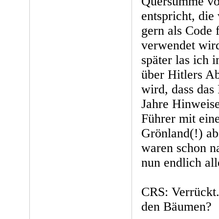
Quersumme von
entspricht, die
gern als Code f
verwendet wir
später las ich 
über Hitlers A
wird, dass das 
Jahre Hinweise
Führer mit ein
Grönland(!) abg
waren schon na
nun endlich all
CRS: Verrückt.
den Bäumen?