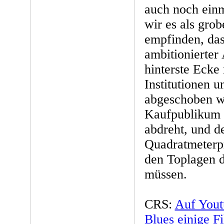
auch noch einm
wir es als gro
empfinden, dass
ambitionierter 
hinterste Ecke
Institutionen 
abgeschoben w
Kaufpublikum 
abdreht, und d
Quadratmeterpr
den Toplagen d
müssen.
CRS:
Auf Youtu
Blues einige F