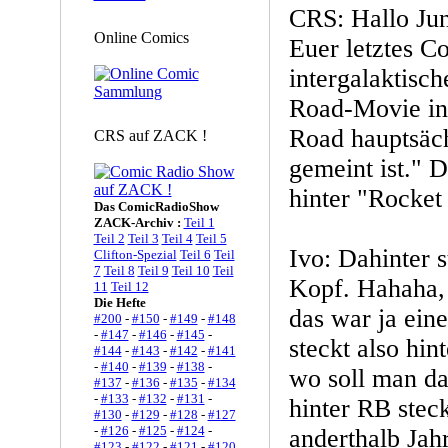
CRS: Hallo Ju
Online Comics
Euer letztes C
intergalaktisc
Road-Movie in
Road hauptsäch
CRS auf ZACK !
gemeint ist." 
hinter "Rocket
Das ComicRadioShow
ZACK-Archiv :
Teil 1
Teil 2
Teil 3
Teil 4
Teil 5
Ivo: Dahinter 
Clifton-Spezial
Teil 6
Teil
7
Teil 8
Teil 9
Teil 10
Teil
Kopf. Hahaha, 
11
Teil 12
Die Hefte
das war ja ei
#200
-
#150
-
#149
-
#148
-
#147
-
#146
-
#145
-
steckt also hin
#144
-
#143
-
#142
-
#141
-
#140
-
#139
-
#138
-
wo soll man da
#137
-
#136
-
#135
-
#134
-
#133
-
#132
-
#131
-
hinter RB steck
#130
-
#129
-
#128
-
#127
-
#126
-
#125
-
#124
-
anderthalb Jahr
#123
-
#122
-
#121
-
#120