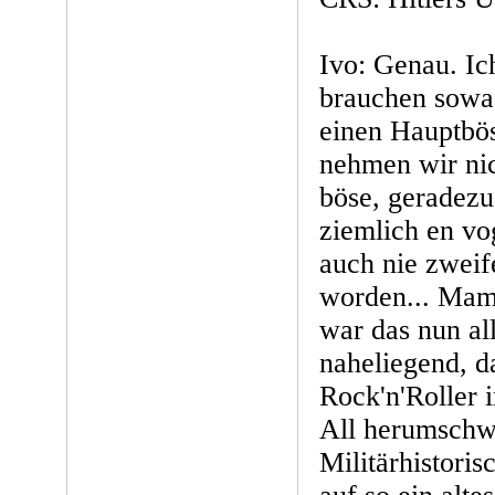
Ivo: Genau. Ic
brauchen sowa
einen Hauptbö
nehmen wir nich
böse, geradez
ziemlich en vog
auch nie zweife
worden... Mam
war das nun al
naheliegend, d
Rock'n'Roller 
All herumschwi
Militärhistori