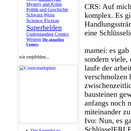
Mystery und Krimi
CRS: Auf mich 
Politik und Geschichte
komplex. Es gib
Schwarz-Weiss
Science Fiction
Handlungssträn
Superhelden
eine Schlüssel
Understanding Comics
Western
Die aktuellen
Comics
mamei: es gab 
wir empfehlen...
sondern viele, 
laufe der arbe
verschmolzen 
zwischenzeitli
bausteinen gew
anfangs noch n
miteinander zu
Ivo: Nun, es g
SchlüsselERL
Der Sammler.eu