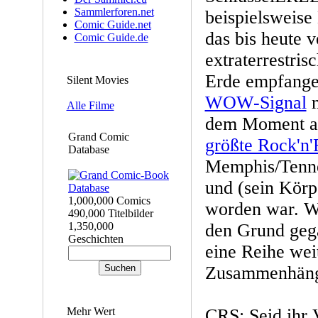
Sammlerforen.net
beispielsweis
Comic Guide.net
das bis heute v
Comic Guide.de
extraterrestris
Erde empfang
Silent Movies
WOW-Signal
n
Alle Filme
dem Moment au
Grand Comic
größte Rock'n'R
Database
Memphis/Tenne
und (sein Körp
1,000,000 Comics
worden war. Wi
490,000 Titelbilder
1,350,000
den Grund geg
Geschichten
eine Reihe weit
Zusammenhäng
Mehr Wert
CRS: Seid ihr 