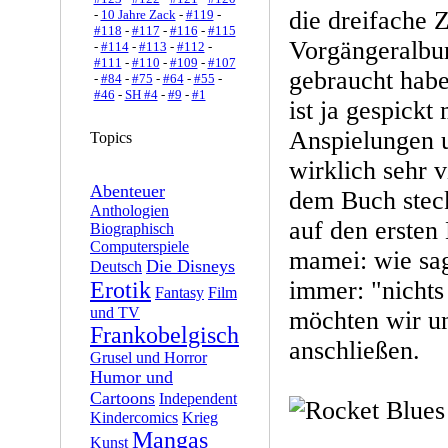
die dreifache Z
-
10 Jahre Zack
-
#119
-
#118
-
#117
-
#116
-
#115
Vorgängeralbu
-
#114
-
#113
-
#112
-
#111
-
#110
-
#109
-
#107
gebraucht hab
-
#84
-
#75
-
#64
-
#55
-
#46
-
SH #4
-
#9
-
#1
ist ja gespickt
Anspielungen u
Topics
wirklich sehr v
Abenteuer
dem Buch stec
Anthologien
auf den ersten
Biographisch
Computerspiele
mamei: wie sag
Die Disneys
Deutsch
immer: "nichts 
Erotik
Fantasy
Film
und TV
möchten wir un
Frankobelgisch
anschließen.
Grusel und Horror
Humor und
Cartoons
Independent
Kindercomics
Krieg
Mangas
Kunst