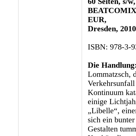
60 Seiten, s/w,
BEATCOMIX i
EUR,
Dresden, 2010
ISBN: 978-3-9
Die Handlung
Lommatzsch, d
Verkehrsunfall
Kontinuum kata
einige Lichtjah
„Libelle“, ein
sich ein bunte
Gestalten tumm