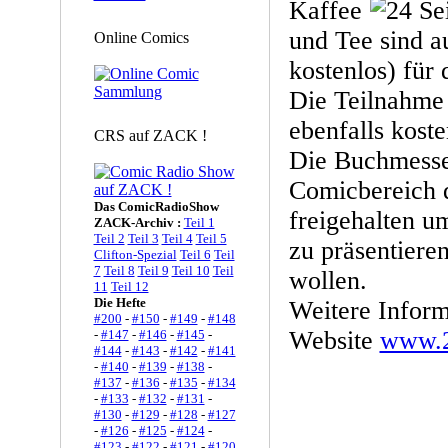
Kaffee
und Tee sind a
Online Comics
kostenlos) für
Die Teilnahme i
ebenfalls koste
CRS auf ZACK !
Die Buchmesse
Comicbereich d
Das ComicRadioShow
freigehalten u
ZACK-Archiv :
Teil 1
Teil 2
Teil 3
Teil 4
Teil 5
zu präsentiere
Clifton-Spezial
Teil 6
Teil
7
Teil 8
Teil 9
Teil 10
Teil
wollen.
11
Teil 12
Die Hefte
Weitere Inform
#200
-
#150
-
#149
-
#148
Website
www.2
-
#147
-
#146
-
#145
-
#144
-
#143
-
#142
-
#141
-
#140
-
#139
-
#138
-
#137
-
#136
-
#135
-
#134
-
#133
-
#132
-
#131
-
#130
-
#129
-
#128
-
#127
-
#126
-
#125
-
#124
-
#123
-
#122
-
#121
-
#120