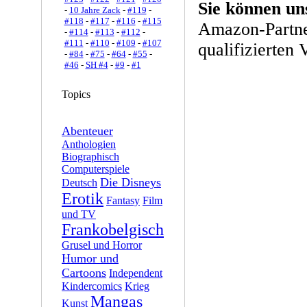
Sie können un
-
10 Jahre Zack
-
#119
-
#118
-
#117
-
#116
-
#115
Amazon-Partne
-
#114
-
#113
-
#112
-
#111
-
#110
-
#109
-
#107
qualifizierten 
-
#84
-
#75
-
#64
-
#55
-
#46
-
SH #4
-
#9
-
#1
Topics
Abenteuer
Anthologien
Biographisch
Computerspiele
Die Disneys
Deutsch
Erotik
Fantasy
Film
und TV
Frankobelgisch
Grusel und Horror
Humor und
Cartoons
Independent
Kindercomics
Krieg
Mangas
Kunst