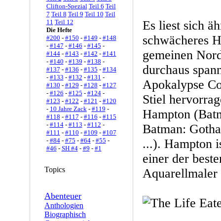
Clifton-Spezial
Teil 6
Teil
7
Teil 8
Teil 9
Teil 10
Teil
11
Teil 12
Es liest sich ä
Die Hefte
schwächeres H
#200
-
#150
-
#149
-
#148
-
#147
-
#146
-
#145
-
gemeinen Nord
#144
-
#143
-
#142
-
#141
-
#140
-
#139
-
#138
-
durchaus span
#137
-
#136
-
#135
-
#134
-
#133
-
#132
-
#131
-
Apokalypse Com
#130
-
#129
-
#128
-
#127
-
#126
-
#125
-
#124
-
Stiel hervorra
#123
-
#122
-
#121
-
#120
-
10 Jahre Zack
-
#119
-
Hampton (Batm
#118
-
#117
-
#116
-
#115
-
#114
-
#113
-
#112
-
Batman: Goth
#111
-
#110
-
#109
-
#107
-
#84
-
#75
-
#64
-
#55
-
...). Hampton i
#46
-
SH #4
-
#9
-
#1
einer der beste
Topics
Aquarellmaler
Abenteuer
Anthologien
Biographisch