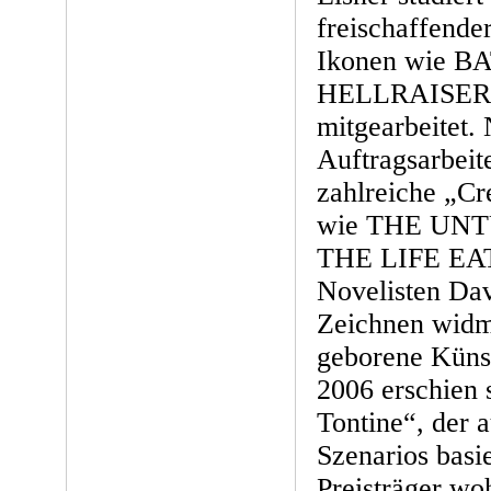
freischaffende
Ikonen wie 
HELLRAISER
mitgearbeitet.
Auftragsarbeit
zahlreiche „Cr
wie THE UN
THE LIFE EAT
Novelisten Da
Zeichnen widm
geborene Künst
2006 erschien 
Tontine“, der 
Szenarios bas
Preisträger woh