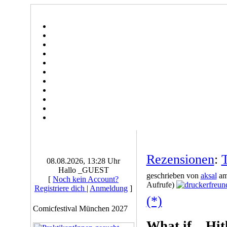
Rezensionen
:
T
08.08.2026, 13:28 Uhr
Hallo _GUEST
geschrieben von
aksal
am
[
Noch kein Account?
Aufrufe)
Registriere dich
|
Anmeldung
]
(*)
Comicfestival München 2027
What if... Hit