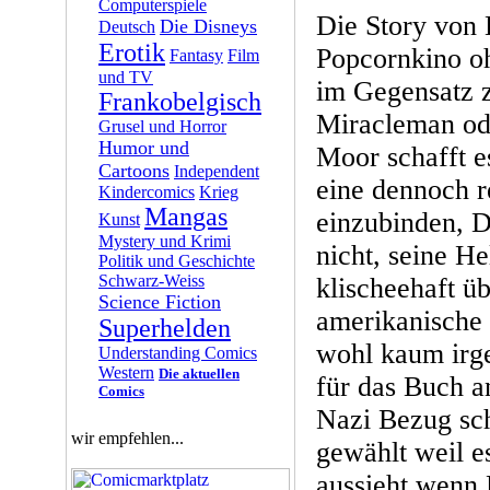
Computerspiele
Die Story von D
Die Disneys
Deutsch
Erotik
Popcornkino oh
Fantasy
Film
und TV
im Gegensatz 
Frankobelgisch
Miracleman od
Grusel und Horror
Humor und
Moor schafft e
Cartoons
Independent
eine dennoch r
Kindercomics
Krieg
Mangas
einzubinden, D
Kunst
Mystery und Krimi
nicht, seine He
Politik und Geschichte
Schwarz-Weiss
klischeehaft ü
Science Fiction
amerikanische 
Superhelden
wohl kaum irg
Understanding Comics
Western
Die aktuellen
für das Buch an
Comics
Nazi Bezug sch
wir empfehlen...
gewählt weil es
aussieht wenn 