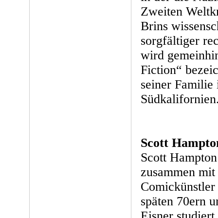
Zweiten Weltk
Brins wissensch
sorgfältiger re
wird gemeinhin
Fiction“ bezeic
seiner Familie
Südkalifornien
Scott Hampto
Scott Hampton
zusammen mit 
Comickünstler
späten 70ern 
Eisner studiert