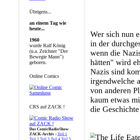
Übrigens...
an einem Tag wie
heute...
Wer sich nun e
1960
in der durchge
wurde Ralf König
(u.a. Zeichner "Der
wenn die Nazi
Bewegte Mann")
hätten" wird eh
geboren.
Nazis sind kom
Online Comics
irgendwelche 
von anderen Pl
kaum etwas mit
CRS auf ZACK !
die Geschichte 
Das ComicRadioShow
ZACK-Archiv :
Teil 1
Teil 2
Teil 3
Teil 4
Teil 5