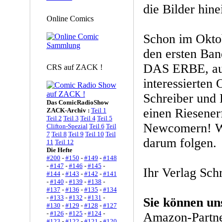
die Bilder hin
Online Comics
Schon im Oktob
den ersten B
DAS ERBE, auf
CRS auf ZACK !
interessierten
Schreiber und 
Das ComicRadioShow
einen Riesener
ZACK-Archiv :
Teil 1
Teil 2
Teil 3
Teil 4
Teil 5
Newcomern! W
Clifton-Spezial
Teil 6
Teil
7
Teil 8
Teil 9
Teil 10
Teil
darum folgen.
11
Teil 12
Die Hefte
#200
-
#150
-
#149
-
#148
-
#147
-
#146
-
#145
-
Ihr Verlag Sch
#144
-
#143
-
#142
-
#141
-
#140
-
#139
-
#138
-
#137
-
#136
-
#135
-
#134
-
#133
-
#132
-
#131
-
Sie können un
#130
-
#129
-
#128
-
#127
-
#126
-
#125
-
#124
-
Amazon-Partne
#123
-
#122
-
#121
-
#120