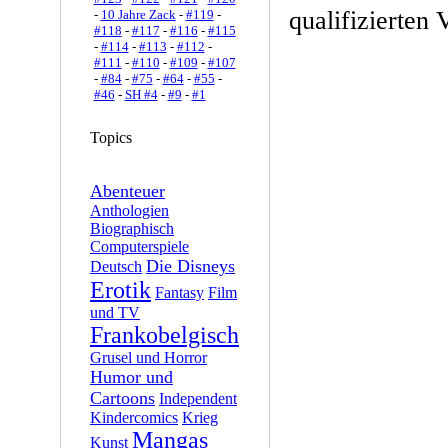
qualifizierten 
-
10 Jahre Zack
-
#119
-
#118
-
#117
-
#116
-
#115
-
#114
-
#113
-
#112
-
#111
-
#110
-
#109
-
#107
-
#84
-
#75
-
#64
-
#55
-
#46
-
SH #4
-
#9
-
#1
Topics
Abenteuer
Anthologien
Biographisch
Computerspiele
Die Disneys
Deutsch
Erotik
Fantasy
Film
und TV
Frankobelgisch
Grusel und Horror
Humor und
Cartoons
Independent
Kindercomics
Krieg
Mangas
Kunst