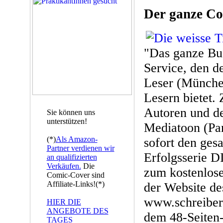
Der ganze Co
"Das ganze Buc
Service, den d
Leser (Münche
Lesern bietet.
Autoren und d
Sie können uns
unterstützen!
Mediatoon (Pari
(*)
Als Amazon-
sofort den ges
Partner verdienen wir
Erfolgsserie
an qualifizierten
Verkäufen.
Die
zum kostenlose
Comic-Cover sind
Affiliate-Links!(*)
der Website de
www.schreiber
HIER DIE
ANGEBOTE DES
dem 48-Seiten-
TAGES