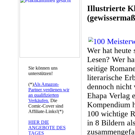
Illustrierte K
(gewissermaß
Wer hat heute 
Lesen? Wer ha
seitige Romane
Sie können uns
unterstützen!
literarische E
(*)
Als Amazon-
dennoch nicht v
Partner verdienen wir
Ehapa Verlag e
an qualifizierten
Verkäufen.
Die
Kompendium h
Comic-Cover sind
Affiliate-Links!(*)
100 wichtige R
in 8 Bildern a
HIER DIE
ANGEBOTE DES
zusammengefas
TAGES