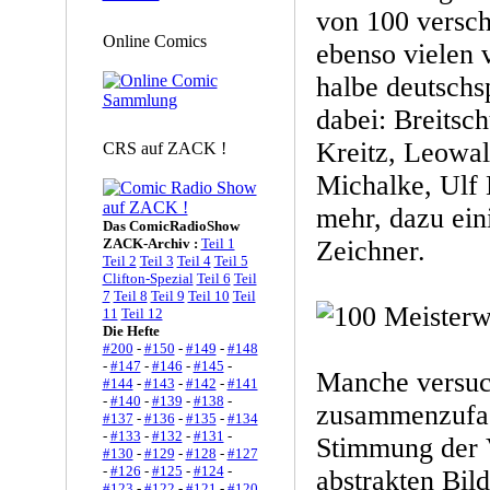
von 100 versch
Online Comics
ebenso vielen 
halbe deutschs
dabei: Breitsch
Kreitz, Leowal
CRS auf ZACK !
Michalke, Ulf
mehr, dazu ein
Das ComicRadioShow
ZACK-Archiv :
Teil 1
Zeichner.
Teil 2
Teil 3
Teil 4
Teil 5
Clifton-Spezial
Teil 6
Teil
7
Teil 8
Teil 9
Teil 10
Teil
11
Teil 12
Die Hefte
#200
-
#150
-
#149
-
#148
-
#147
-
#146
-
#145
-
Manche versuc
#144
-
#143
-
#142
-
#141
-
#140
-
#139
-
#138
-
zusammenzufas
#137
-
#136
-
#135
-
#134
-
#133
-
#132
-
#131
-
Stimmung der V
#130
-
#129
-
#128
-
#127
-
#126
-
#125
-
#124
-
abstrakten Bil
#123
-
#122
-
#121
-
#120