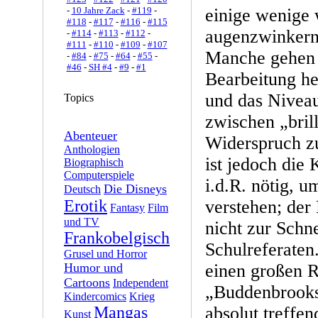
-
10 Jahre Zack
-
#119
-
einige wenige 
#118
-
#117
-
#116
-
#115
augenzwinkern
-
#114
-
#113
-
#112
-
#111
-
#110
-
#109
-
#107
Manche gehen m
-
#84
-
#75
-
#64
-
#55
-
#46
-
SH #4
-
#9
-
#1
Bearbeitung he
und das Niveau
Topics
zwischen „bril
Abenteuer
Widerspruch z
Anthologien
ist jedoch die 
Biographisch
Computerspiele
i.d.R. nötig, 
Die Disneys
Deutsch
Erotik
verstehen; der 
Fantasy
Film
und TV
nicht zur Schne
Frankobelgisch
Schulreferaten
Grusel und Horror
Humor und
einen großen R
Cartoons
Independent
„Buddenbrooks
Kindercomics
Krieg
Mangas
absolut treffen
Kunst