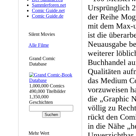
Sammlerforen.net
Ursprünglich 2
Comic Guide.net
der Reihe Mog
Comic Guide.de
mit dem Max-un
ist die überarb
Silent Movies
Neuausgabe be
Alle Filme
weiterer löbli
Grand Comic
Buchhandel auf
Database
Qualitäten au
das Medium Co
1,000,000 Comics
vorzuweisen hat
490,000 Titelbilder
1,350,000
die „Graphic 
Geschichten
völlig zu Rech
rückt den Comi
in die Nähe „h
Mehr Wert
Unverzichtbar 