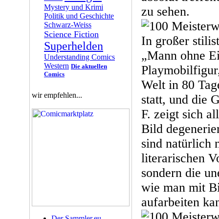
Mystery und Krimi
zu sehen.
Politik und Geschichte
Schwarz-Weiss
Science Fiction
In großer stilis
Superhelden
„Mann ohne Ei
Understanding Comics
Western
Die aktuellen
Playmobilfigur,
Comics
Welt in 80 Tag
wir empfehlen...
statt, und die 
F. zeigt sich a
Bild degenerie
sind natürlich 
literarischen V
sondern die un
wie man mit Bi
aufarbeiten ka
Der Sammler.eu